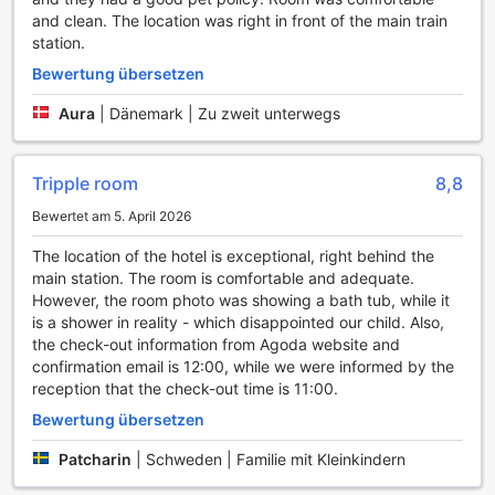
einem anstrengenden Tag entspannen möchten, die
and clean. The location was right in front of the main train
vielseitigen Geräte und der großzügige Raum sorgen für
station.
ein motivierendes Ambiente. Das Fitnesscenter ist
Bewertung übersetzen
kostenlos für alle Hotelgäste zugänglich, sodass Sie
jederzeit die Möglichkeit haben, sich fit zu halten und neue
Aura
|
Dänemark | Zu zweit unterwegs
Energie zu tanken.
Die lichtdurchfluteten Räumlichkeiten des Fitnesscenters
laden dazu ein, sich aktiv zu betätigen. Hier finden Sie eine
Tripple room
8,8
Auswahl an hochwertigen Geräten, die sowohl für Kraft- als
auch für Ausdauertraining geeignet sind. Von Laufbändern
Bewertet am 5. April 2026
über Fahrräder bis hin zu freien Gewichten – alles ist
The location of the hotel is exceptional, right behind the
vorhanden, um Ihre individuellen Trainingsziele zu
main station. The room is comfortable and adequate.
erreichen. Genießen Sie die Annehmlichkeiten des Radisson
However, the room photo was showing a bath tub, while it
Blu Hotel Uppsala und erleben Sie, wie der Sport Teil Ihres
is a shower in reality - which disappointed our child. Also,
Aufenthalts wird.
the check-out information from Agoda website and
confirmation email is 12:00, while we were informed by the
Komfortable Annehmlichkeiten im Radisson Blu Hotel
reception that the check-out time is 11:00.
Uppsala
Bewertung übersetzen
Das Radisson Blu Hotel Uppsala bietet seinen Gästen eine
Vielzahl von Annehmlichkeiten, die den Aufenthalt so
Patcharin
|
Schweden | Familie mit Kleinkindern
angenehm wie möglich gestalten. Der Wäscheservice,