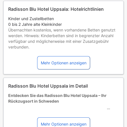
Kreditkarte vorlegen. Sonderwünsche unterliegen der
Radisson Blu Hotel Uppsala: Hotelrichtlinien
Verfügbarkeit und sind gegebenenfalls mit einem Aufpreis
verbunden.
Kinder und Zustellbetten
0 bis 2 Jahre alte Kleinkinder
Übernachten kostenlos, wenn vorhandene Betten genutzt
werden. Hinweis: Kinderbetten sind in begrenzter Anzahl
verfügbar und möglicherweise mit einer Zusatzgebühr
verbunden.
Kinder von 3 bis einschließlich 12 Jahren
Übernachtung gratis, wenn das Kind ein vorhandenes Bett
Mehr Optionen anzeigen
benutzt.
Gäste ab 13 Jahren gelten als Erwachsene
Die Verfügbarkeit von Zustellbetten hängt von der
Zimmerkategorie ab. Weitere Informationen entnehmen Sie
Radisson Blu Hotel Uppsala im Detail
bitte der jeweiligen Zimmerbelegung.
Bei Buchung von mehr als 5 Zimmern könnten andere
Entdecken Sie das Radisson Blu Hotel Uppsala – Ihr
Buchungsbestimmungen gelten und zusätzliche Gebühren
Rückzugsort in Schweden
anfallen.
Willkommen im Radisson Blu Hotel Uppsala, einem
eleganten 4-Sterne-Hotel, das 2012 eröffnet wurde und
sich ideal für Geschäftsreisende und Urlauber
Mehr Optionen anzeigen