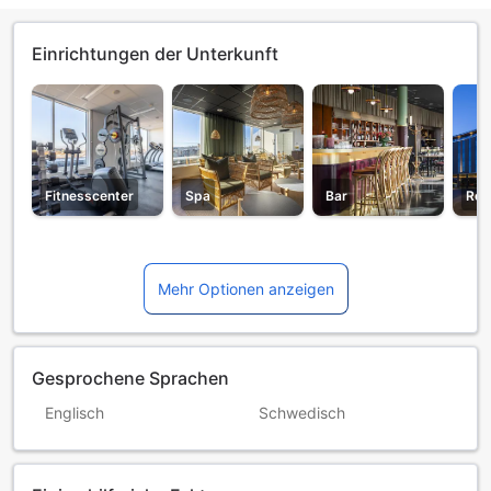
Einrichtungen der Unterkunft
Fitnesscenter
Spa
Bar
Res
Mehr Optionen anzeigen
Gesprochene Sprachen
Englisch
Schwedisch