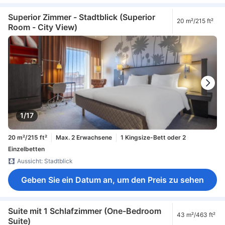
Superior Zimmer - Stadtblick (Superior
20 m²/215 ft²
Room - City View)
1/17
20 m²/215 ft²
Max. 2 Erwachsene
1 Kingsize-Bett oder 2
Einzelbetten
Aussicht: Stadtblick
Geben Sie ein Datum an, um den Preis zu sehen
Suite mit 1 Schlafzimmer (One-Bedroom
43 m²/463 ft²
Suite)