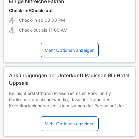
Einige hilfreiche Fakten
Check-in/Check-out
Check-in ab
03:00 PM
Check-out bis
11:00 AM
Mehr Optionen anzeigen
Ankündigungen der Unterkunft Radisson Blu Hotel
Uppsala
Bei nicht erstattbaren Preisen ist es im Park Inn by
Radisson Uppsala notwendig, dass der Name des
Kreditkarteninhabers mit dem Namen der Person auf der
Buchungsbestätigung übereinstimmt. Falls Sie die Buchung
für eine andere Person vornehmen möchten, setzen Sie
Mehr Optionen anzeigen
sich nach der Buchung bitte direkt mit der Unterkunft in
Verbindung, um weitere Informationen zu erhalten. Beim
Check-in müssen Sie einen Lichtbildausweis sowie die