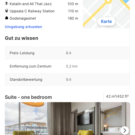
Katalin and All That Jazz
100 m
Uppsala C Railway Station
110 m
Godsmagasinet
160 m
Karte
Umgebung erkunden
Gut zu wissen
Preis-Leistung
8.4
Entfernung zum Zentrum
0,2 km
Standortbewertung
9.4
Suite - one bedroom
42 m²/452 ft²