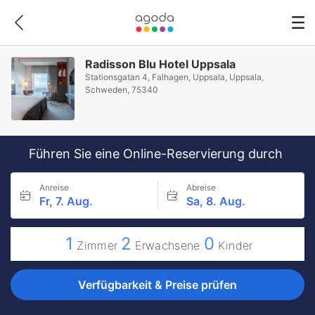
Radisson Blu Hotel Uppsala
Stationsgatan 4, Falhagen, Uppsala, Uppsala,
Schweden, 75340
Führen Sie eine Online-Reservierung durch
Anreise
Abreise
Fr, 7. Aug.
Sa, 8. Aug.
1
2
0
Zimmer
Erwachsene
Kinder
Verfügbarkeit & Preise prüfen