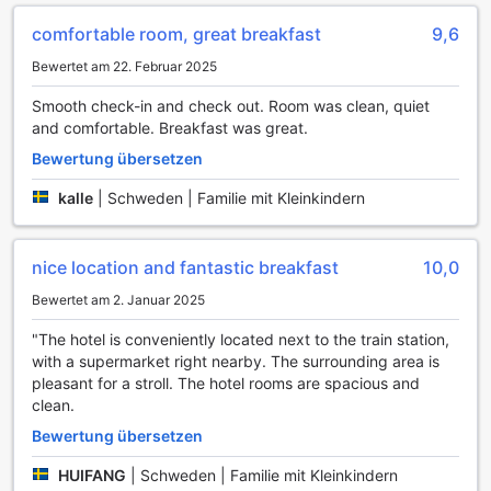
einschließlich Trockenreinigung, sorgt dafür, dass Ihre
Kleidung immer frisch und gepflegt bleibt, während der
comfortable room, great breakfast
9,6
Zimmerservice rund um die Uhr verfügbar ist, um Ihnen
Bewertet am 22. Februar 2025
köstliche Speisen direkt in Ihr Zimmer zu bringen. Für Ihre
Wertsachen stehen sichere Schließfächer zur Verfügung,
Smooth check-in and check out. Room was clean, quiet
die Ihnen ein beruhigendes Gefühl von Sicherheit geben.
and comfortable. Breakfast was great.
Darüber hinaus sorgt der Concierge-Service dafür, dass all
Ihre Fragen und Wünsche schnell und effizient erfüllt
Bewertung übersetzen
werden. Sie können sich auf die kostenlose WLAN-
kalle
|
Schweden | Familie mit Kleinkindern
Nutzung in allen Zimmern sowie in den öffentlichen
Bereichen des Hotels verlassen, sodass Sie jederzeit mit
der Außenwelt verbunden bleiben können. Für Raucher
nice location and fantastic breakfast
10,0
gibt es einen ausgewiesenen Raucherbereich, und die
tägliche Zimmerreinigung garantiert, dass Ihr Raum stets
Bewertet am 2. Januar 2025
sauber und einladend ist. Auch die Gepäckaufbewahrung
ist ein praktisches Angebot, das Ihnen die Freiheit gibt,
"The hotel is conveniently located next to the train station,
Uppsala zu erkunden, ohne sich um Ihr Gepäck kümmern
with a supermarket right nearby. The surrounding area is
zu müssen.
pleasant for a stroll. The hotel rooms are spacious and
clean.
Transportmöglichkeiten im Radisson Blu Hotel Uppsala
Bewertung übersetzen
Das Radisson Blu Hotel Uppsala bietet seinen Gästen eine
HUIFANG
|
Schweden | Familie mit Kleinkindern
Vielzahl an praktischen Transportmöglichkeiten, die den