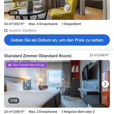
1/18
42 m²/452 ft²
Max. 4 Erwachsene
1 Doppelbett
Aussicht: Stadtblick
Geben Sie ein Datum an, um den Preis zu sehen
Standard Zimmer (Standard Room)
23 m²/248 ft²
Von Paaren bevorzugt
1/18
23 m²/248 ft²
Max. 2 Erwachsene
1 Kingsize-Bett oder 2