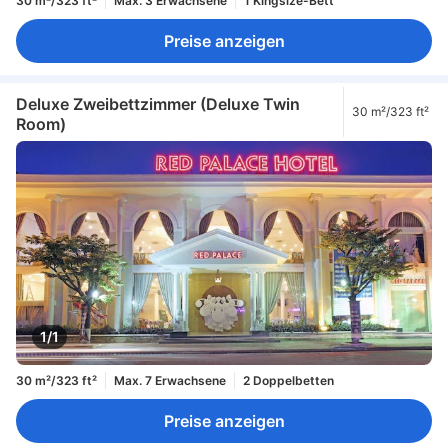
30 m²/323 ft²
Max. 3 Erwachsene
1 Kingsize-Bett
Preise anzeigen
Deluxe Zweibettzimmer (Deluxe Twin
30 m²/323 ft²
Room)
1/1
30 m²/323 ft²
Max. 7 Erwachsene
2 Doppelbetten
Preise anzeigen