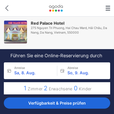
Red Palace Hotel
275 Nguyen Tri Phuong, Hai Chau Ward, Hải Châu, Da
Nang, Da Nang, Vietnam, 550000
Führen Sie eine Online-Reservierung durch
Anreise
Abreise
Sa, 8. Aug.
So, 9. Aug.
1
2
0
Zimmer
Erwachsene
Kinder
Verfügbarkeit & Preise prüfen