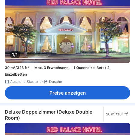
1/1
30 m²/323 ft²
Max. 3 Erwachsene
1 Queensize-Bett / 2
Einzelbetten
Aussicht: Stadtblick
Dusche
Preise anzeigen
Deluxe Doppelzimmer (Deluxe Double
28 m²/301 ft²
Room)