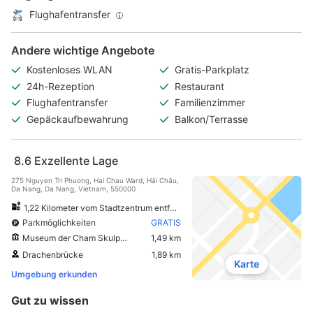
Flughafentransfer
Andere wichtige Angebote
Kostenloses WLAN
Gratis-Parkplatz
24h-Rezeption
Restaurant
Flughafentransfer
Familienzimmer
Gepäckaufbewahrung
Balkon/Terrasse
8.6
Exzellente Lage
275 Nguyen Tri Phuong, Hai Chau Ward, Hải Châu,
Da Nang, Da Nang, Vietnam, 550000
1,22 Kilometer vom Stadtzentrum entfernt
Parkmöglichkeiten
GRATIS
Museum der Cham Skulptur
1,49 km
Drachenbrücke
1,89 km
Karte
Umgebung erkunden
Gut zu wissen