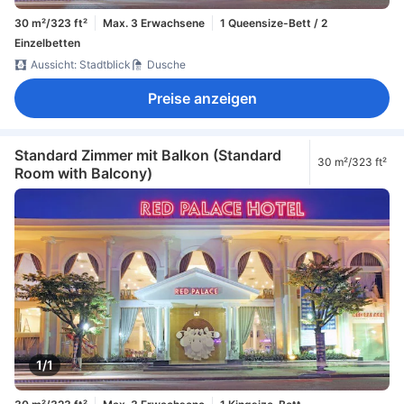
30 m²/323 ft²
Max. 3 Erwachsene
1 Queensize-Bett / 2
Einzelbetten
Aussicht: Stadtblick
Dusche
Preise anzeigen
Standard Zimmer mit Balkon (Standard
30 m²/323 ft²
Room with Balcony)
1/1