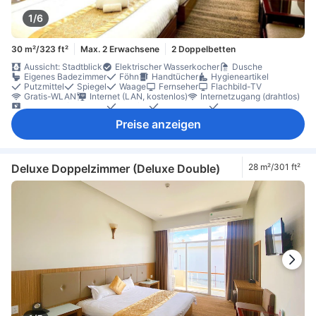
1/6
30 m²/323 ft²
Max. 2 Erwachsene
2 Doppelbetten
Aussicht: Stadtblick
Elektrischer Wasserkocher
Dusche
Eigenes Badezimmer
Föhn
Handtücher
Hygieneartikel
Putzmittel
Spiegel
Waage
Fernseher
Flachbild-TV
Gratis-WLAN
Internet (LAN, kostenlos)
Internetzugang (drahtlos)
Satelliten-/Kabel-TV
Telefon
Bettwäsche
Hausschuhe
Klimaanlage
Schalldämmung
Schlafkomfortartikel
Preise anzeigen
Steckdose in Bettnähe
Ventilator
Vorhänge zur Verdunkelung
Weckdienst
Wecker
Esstisch
Gratis-Wasser
Instantkaffee (gratis)
Kühlschrank
Minibar
Tee (gratis)
Wasserkocher
Balkon/Terrasse
Essbereich (separat)
Fenster
Mülleimer
Schreibtisch
Teppichboden
Kleiderschrank
Deluxe Doppelzimmer (Deluxe Double)
28 m²/301 ft²
Feuerlöscher
Laptop-Schließfach
Nichtraucher
Schließfach im Zimmer
Sicherheitsfunktionen