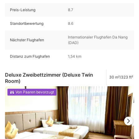
Preis-Leistung
8.7
Standortbewertung
8.6
Internationaler Flughafen Da Nang
Nächster Flughafen
(DAD)
Distanz zum Flughafen
1,54 km
Deluxe Zweibettzimmer (Deluxe Twin
30 m²/323 ft²
Room)
Von Paaren bevorzugt