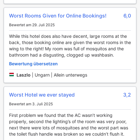
WLAN in allen Zimmern, das Ihnen nicht nur eine schnelle
Internetverbindung für Ihre geschäftlichen Anliegen bietet,
Worst Rooms Given for Online Bookings!
6,0
sondern auch die Möglichkeit, mit Freunden und Familie in
Kontakt zu bleiben oder Ihre Reisepläne zu aktualisieren.
Bewertet am 29. Juli 2025
Ob Sie einen Film streamen, Ihre sozialen Medien
durchstöbern oder einfach nur nach Informationen über die
While this hotel does also have decent, large rooms at the
Umgebung suchen – die nahtlose Verbindung sorgt dafür,
back, those booking online are given the worst rooms in the
dass Sie immer online sind.
wing to the right! My room was full of mosquitos and the
Zusätzlich bietet das Hotel einen bequemen
bathroom had a disgusting, clogged up washbasin.
Gepäckaufbewahrungsservice, der es Ihnen ermöglicht, Ihr
Bewertung übersetzen
Gepäck sicher zu hinterlassen, während Sie die Stadt
erkunden oder bis zu Ihrem Check-in oder Check-out
Laszlo
|
Ungarn | Allein unterwegs
warten. Diese Dienstleistung gibt Ihnen die Freiheit,
Surakarta ohne die Last Ihres Gepäcks zu entdecken und
das Beste aus Ihrem Aufenthalt herauszuholen. Im
Worst Hotel we ever stayed
3,2
RedDoorz Plus @ Laweyan wird Ihr Komfort
großgeschrieben, sodass Sie sich ganz auf die schönen
Bewertet am 3. Juli 2025
Erlebnisse konzentrieren können, die diese bezaubernde
First problem we found that the AC wasn’t working
Stadt zu bieten hat.
properly, second the lighting’s of the room was very poor,
next there were lots of mosquitoes and the worst part was
Transportmöglichkeiten im RedDoorz Plus @ Laweyan
the toilet flush handle was broken so we couldn’t flush it.