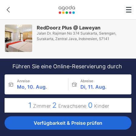
RedDoorz Plus @ Laweyan
Jalan Dr. Rajiman No 374 Surakarta, Serengan,
Surakarta, Zentral Java, Indonesien, 57141
Führen Sie eine Online-Reservierung durch
Anreise
Abreise
Mo, 10. Aug.
Di, 11. Aug.
1
2
0
Zimmer
Erwachsene
Kinder
Verfügbarkeit & Preise prüfen