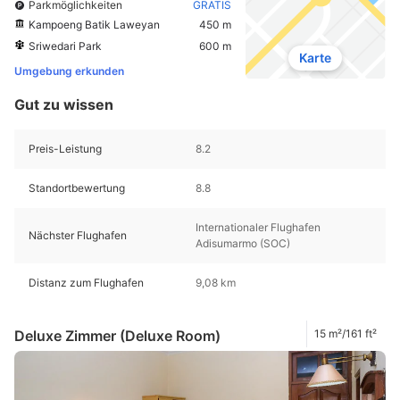
Parkmöglichkeiten
GRATIS
Kampoeng Batik Laweyan
450 m
Sriwedari Park
600 m
Karte
Umgebung erkunden
Gut zu wissen
Preis-Leistung
8.2
Standortbewertung
8.8
Internationaler Flughafen
Nächster Flughafen
Adisumarmo (SOC)
Distanz zum Flughafen
9,08 km
Deluxe Zimmer (Deluxe Room)
15 m²/161 ft²