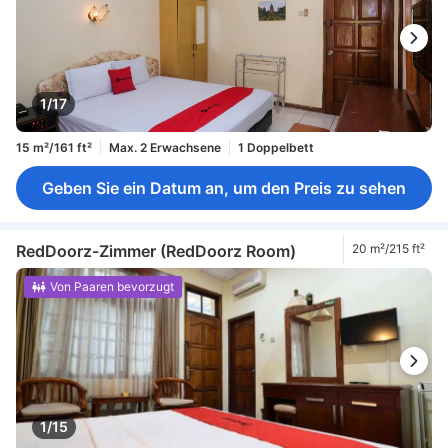
1/17
15 m²/161 ft²
Max. 2 Erwachsene
1 Doppelbett
Geben Sie ein Datum an, um den Preis zu sehen
RedDoorz-Zimmer (RedDoorz Room)
20 m²/215 ft²
Von Paaren bevorzugt
1/15