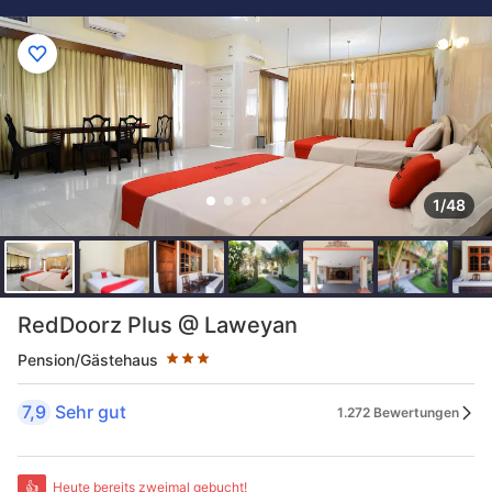
1/48
Sternekategorie: 3 Sterne
RedDoorz Plus @ Laweyan
Pension/Gästehaus
7,9
Sehr gut
1.272 Bewertungen
👍
Heute bereits zweimal gebucht!