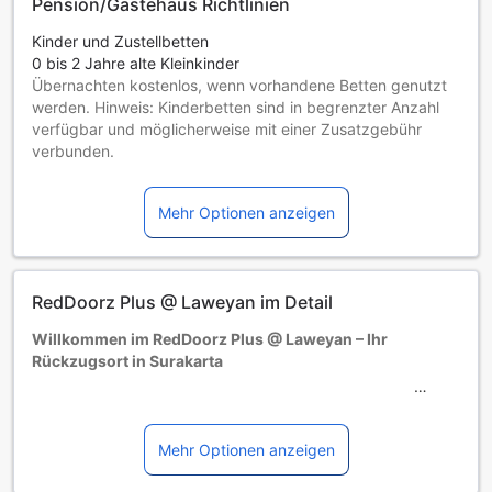
Pension/Gästehaus Richtlinien
Kinder und Zustellbetten
0 bis 2 Jahre alte Kleinkinder
Übernachten kostenlos, wenn vorhandene Betten genutzt
werden. Hinweis: Kinderbetten sind in begrenzter Anzahl
verfügbar und möglicherweise mit einer Zusatzgebühr
verbunden.
Kinder von 3 bis einschließlich 12 Jahren
Übernachtung gratis, wenn das Kind ein vorhandenes Bett
Mehr Optionen anzeigen
benutzt.
Gäste ab 13 Jahren gelten als Erwachsene
Die Verfügbarkeit von Zustellbetten hängt von der
Zimmerkategorie ab. Weitere Informationen entnehmen Sie
RedDoorz Plus @ Laweyan im Detail
bitte der jeweiligen Zimmerbelegung.
Bei Buchung von mehr als 5 Zimmern könnten andere
Willkommen im RedDoorz Plus @ Laweyan – Ihr
Buchungsbestimmungen gelten und zusätzliche Gebühren
Rückzugsort in Surakarta
anfallen.
Das RedDoorz Plus @ Laweyan, ein charmantes 3-Sterne-
Hotel im Herzen von Surakarta, Indonesien, bietet Ihnen
eine perfekte Mischung aus Komfort und Erschwinglichkeit.
Mehr Optionen anzeigen
Mit 40 geschmackvoll eingerichteten Zimmern ist dieses