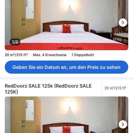
1/2
20 m²/215 ft²
Max. 4 Erwachsene
1 Doppelbett
Geben Sie ein Datum an, um den Preis zu sehen
RedDoorz SALE 125k (RedDoorz SALE
20 m²/215 ft²
125K)