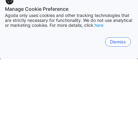
Manage Cookie Preference
Agoda only uses cookies and other tracking technologies that
are strictly necessary for functionality. We do not use analytical
or marketing cookies. For more details, click
here
Dismiss
Startseite
Unterkünfte in Venezuela
Bundesstaat Sucre
Sucre
Nueva Esparta
Hauptstadtregion Venezuela
Cumaná
Carúpano
Santa Fe