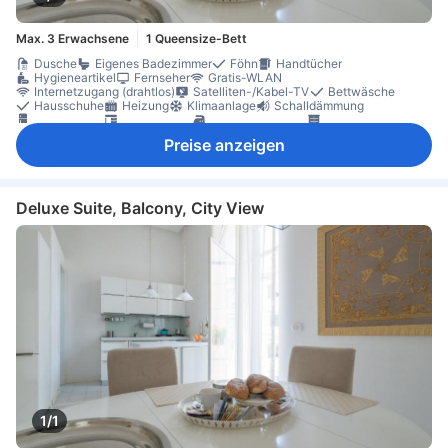
Max. 3 Erwachsene
1 Queensize-Bett
Dusche
Eigenes Badezimmer
Föhn
Handtücher
Hygieneartikel
Fernseher
Gratis-WLAN
Internetzugang (drahtlos)
Satelliten-/Kabel-TV
Bettwäsche
Hausschuhe
Heizung
Klimaanlage
Schalldämmung
Kühlschrank
Schreibtisch
Bügelmöglichkeit
Kleiderschrank
Wäscheständer
Waschmaschine
Nichtraucher
Preise anzeigen
Schließfach im Zimmer
Deluxe Suite, Balcony, City View
1/1