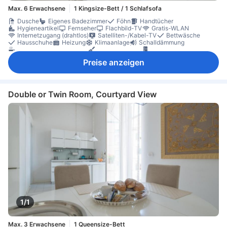
Max. 6 Erwachsene
1 Kingsize-Bett / 1 Schlafsofa
Dusche
Eigenes Badezimmer
Föhn
Handtücher
Hygieneartikel
Fernseher
Flachbild-TV
Gratis-WLAN
Internetzugang (drahtlos)
Satelliten-/Kabel-TV
Bettwäsche
Hausschuhe
Heizung
Klimaanlage
Schalldämmung
Küche (voll ausgestattet)
Küchengeschirr
Kühlschrank
Spülmaschine
Tee- und Kaffeezubereiter
Balkon/Terrasse
Preise anzeigen
Schreibtisch
Bügelmöglichkeit
Kleiderschrank
Wäscheständer
Waschmaschine
Nichtraucher
Schließfach im Zimmer
Double or Twin Room, Courtyard View
1/1
Max. 3 Erwachsene
1 Queensize-Bett