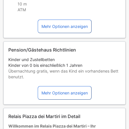
10 m
ATM
Mehr Optionen anzeigen
Pension/Gästehaus Richtlinien
Kinder und Zustellbetten
Kinder von 0 bis einschließlich 1 Jahren
Übernachtung gratis, wenn das Kind ein vorhandenes Bett
benutzt.
Die Verfügbarkeit von Zustellbetten hängt von der
Zimmerkategorie ab. Weitere Informationen entnehmen Sie
Mehr Optionen anzeigen
bitte der jeweiligen Zimmerbelegung.
Bei Buchung von mehr als 5 Zimmern könnten andere
Buchungsbestimmungen gelten und zusätzliche Gebühren
anfallen.
Relais Piazza dei Martiri im Detail
Willkommen im Relais Piazza dei Martiri – Ihr