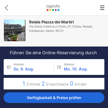
Relais Piazza dei Martiri
Via Santa Caterina a Chiaia, 67, Chiaia, Neapel,
Kampanien, Italien, 80121
Führen Sie eine Online-Reservierung durch
Anreise
Abreise
So, 9. Aug.
Mo, 10. Aug.
1
2
0
Zimmer
Erwachsene
Kinder
Verfügbarkeit & Preise prüfen