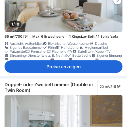
1/18
65 m²/700 ft²
Max. 6 Erwachsene
1 Kingsize-Bett / 1 Schlafsofa
Aussicht: Außenblick
Elektrischer Wasserkocher
Dusche
Eigenes Badezimmer
Föhn
Handtücher
Hygieneartikel
Putzmittel
Fernseher
Flachbild-TV
Satelliten-/Kabel-TV
Streaming-Dienste (wie z. B. Netflix)
Bettwäsche
Eigener Eingang
Händedesinfektionsmittel
Heizung
Hypoallergen
Klimaanlage
Luftreiniger
Schalldämmung
Schlafkomfortartikel
Preise anzeigen
Steckdose in Bettnähe
Wecker
Esstisch
Früchte/Snacks
Gratis-Wasser
Kochnische
Küche (voll ausgestattet)
Kühlschrank
Minibar
Spülmaschine
Tee- und Kaffeezubereiter
Aufklappbares Bett
Balkon/Terrasse
Essbereich (separat)
Parkettboden
Schreibtisch
Sitzecke
Sofa
Doppel- oder Zweibettzimmer (Double or
20 m²/215 ft²
XL-Betten (länger als 2 Meter)
Zimmer mit Verbindungstür verfügbar
Twin Room)
Ankleidezimmer
Bügelmöglichkeit
Kleiderschrank
Wäscheständer
Waschmaschine
Babybett (auf Anfrage)
Individuelle Klimaanlage
Rauchmelder