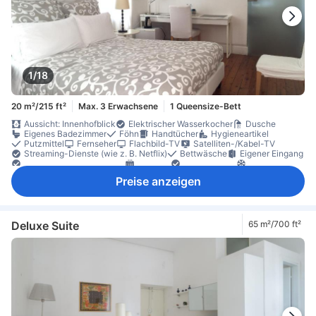
1/18
20 m²/215 ft²
Max. 3 Erwachsene
1 Queensize-Bett
Aussicht: Innenhofblick
Elektrischer Wasserkocher
Dusche
Eigenes Badezimmer
Föhn
Handtücher
Hygieneartikel
Putzmittel
Fernseher
Flachbild-TV
Satelliten-/Kabel-TV
Streaming-Dienste (wie z. B. Netflix)
Bettwäsche
Eigener Eingang
Händedesinfektionsmittel
Heizung
Hypoallergen
Klimaanlage
Luftreiniger
Schalldämmung
Schlafkomfortartikel
Preise anzeigen
Steckdose in Bettnähe
Wecker
Früchte/Snacks
Gratis-Wasser
Kühlschrank
Minibar
Tee- und Kaffeezubereiter
Parkettboden
Schreibtisch
XL-Betten (länger als 2 Meter)
Ankleidezimmer
Bügelmöglichkeit
Kleiderschrank
Wäscheständer
Individuelle Klimaanlage
Rauchmelder
Deluxe Suite
65 m²/700 ft²