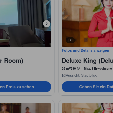
1/1
Fotos und Details anzeigen
or Room)
Deluxe King (Del
26 m²/280 ft²
Max. 3 Erwachsene
Aussicht: Stadtblick
en Preis zu sehen
Geben Sie ein Da