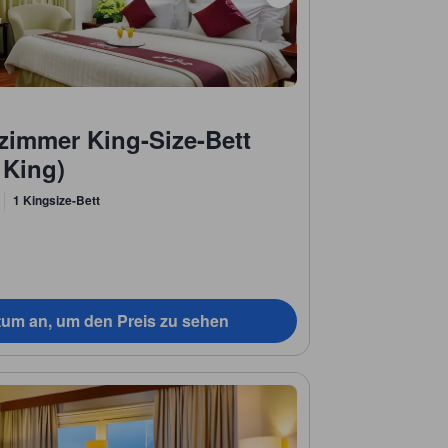
zimmer King-Size-Bett
 King)
1 Kingsize-Bett
tum an, um den Preis zu sehen