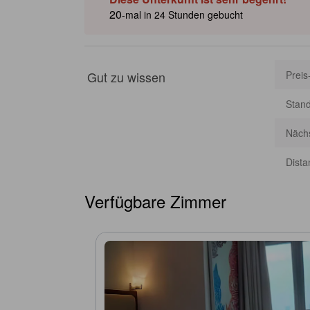
Schritte entfernt, Grand City Surabaya liegt unter 1 km 
20
-mal in 24 Stunden gebucht
schnelle kulturelle Besichtigungen. [Einige Inhalte wurd
möglich.]
Gut zu wissen
Preis
Stan
Nächs
Dista
Verfügbare Zimmer