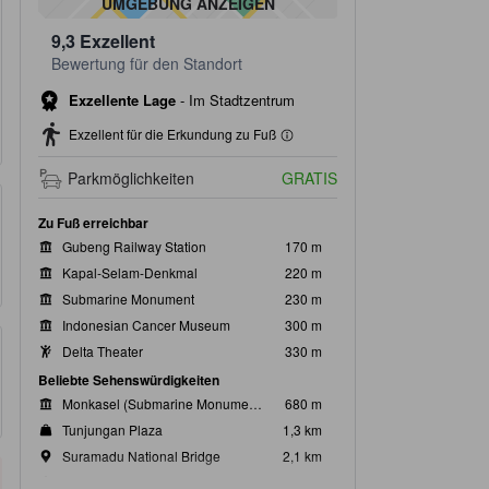
UMGEBUNG ANZEIGEN
9,3
Exzellent
Bewertung für den Standort
Exzellente Lage
-
Im Stadtzentrum
Exzellent für die Erkundung zu Fuß
Parkmöglichkeiten
GRATIS
Zu Fuß erreichbar
Gubeng Railway Station
170 m
Kapal-Selam-Denkmal
220 m
Submarine Monument
230 m
Indonesian Cancer Museum
300 m
Delta Theater
330 m
Beliebte Sehenswürdigkeiten
Monkasel (Submarine Monument)
680 m
Tunjungan Plaza
1,3 km
Suramadu National Bridge
2,1 km
Tugu Pahlawan
2,8 km