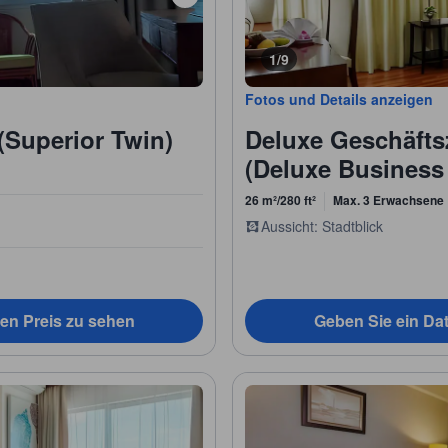
1/9
Fotos und Details anzeigen
(Superior Twin)
Deluxe Geschäfts
(Deluxe Business
26 m²/280 ft²
Max. 3 Erwachsene
Aussicht: Stadtblick
en Preis zu sehen
Geben Sie ein Da