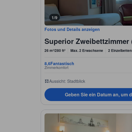
1/9
Fotos und Details anzeigen
Superior Zweibettzimmer 
26 m²/280 ft²
Max. 2 Erwachsene
2 Einzelbetten
8,6
Fantastisch
Zimmerkomfort
Aussicht: Stadtblick
Geben Sie ein Datum an, um d