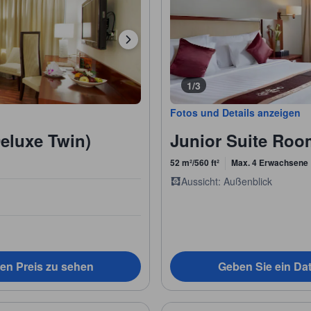
1/3
Fotos und Details anzeigen
eluxe Twin)
Junior Suite Roo
52 m²/560 ft²
Max. 4 Erwachsene
Aussicht: Außenblick
en Preis zu sehen
Geben Sie ein Da