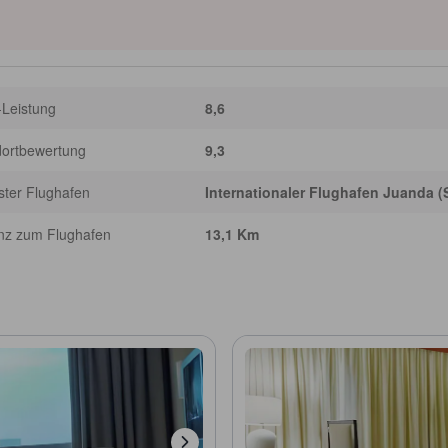
entfernt und das Monkasel (Submarine Monument) ist eine kurze Autofahrt für
en gegebenenfalls mithilfe von generativer KI generiert; Ungenauigkeiten sind
-Leistung
8,6
dortbewertung
9,3
ter Flughafen
Internationaler Flughafen Juanda 
nz zum Flughafen
13,1 Km