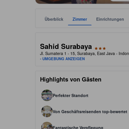
Überblick
Zimmer
Einrichtungen
Die jeweilige Sternekategorie stammt von der Unter
tooltip
3 von 5 Sternen
Sahid Surabaya
Jl. Sumatera 1 - 15, Surabaya, East Java - Ind
- UMGEBUNG ANZEIGEN
Highlights von Gästen
Perfekter Standort
Von Geschäftsreisenden top-bewertet
Fantastische Verpflegung