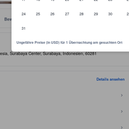
24
25
26
27
28
29
30
2
Bewertungen
Standort
Richtlinien
31
kunft und dient als Richtlinie, welche Ausstattung, Einrichtungen und 
Ungefähre Preise (in USD) für 1 Übernachtung am gesuchten Ort
onesia, Surabaya Center, Surabaya, Indonesien, 60281
Details ansehen