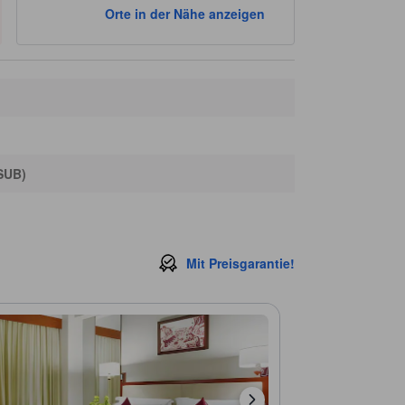
Orte in der Nähe anzeigen
Bungkul Park
3,0 km
Sehenswürdigkeiten in der Nähe
Area Parkir Grand City
480 m
Rs Husada Utama
550 m
Grand City Surabaya
580 m
Grand City Mall Einkaufszentrum
590 m
Inkopka Station
600 m
(SUB)
Mit Preisgarantie!