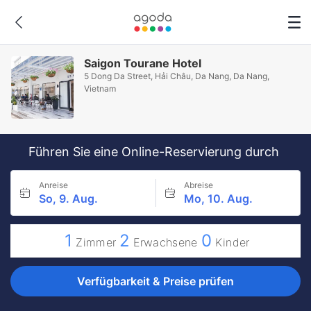
Saigon Tourane Hotel
5 Dong Da Street, Hải Châu, Da Nang, Da Nang,
Vietnam
Führen Sie eine Online-Reservierung durch
Anreise
Abreise
So, 9. Aug.
Mo, 10. Aug.
1
2
0
Zimmer
Erwachsene
Kinder
Verfügbarkeit & Preise prüfen