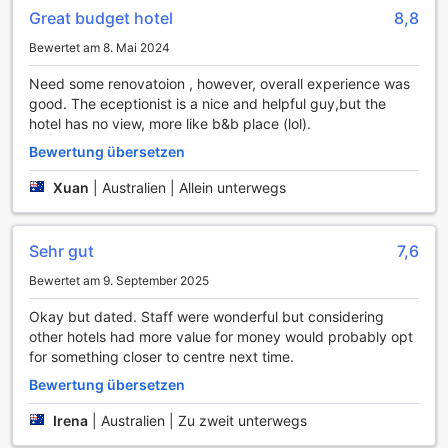
perfekte Orte sind, um Körper und Geist zu revitalisieren.
Great budget hotel
8,8
Für diejenigen, die gerne aktiv bleiben, bietet das Hotel
Bewertet am 8. Mai 2024
auch einen malerischen Garten, in dem Sie entspannen
oder einen Spaziergang machen können. Am Abend
Need some renovatoion , however, overall experience was
können Sie sich mit Freunden oder Familie in den Karaoke-
good. The eceptionist is a nice and helpful guy,but the
Räumen vergnügen und Ihre Gesangskünste unter Beweis
hotel has no view, more like b&b place (lol).
stellen. Abgerundet wird das Unterhaltungsangebot durch
einen liebevoll gestalteten Geschenk- und Souvenirladen, in
Bewertung übersetzen
dem Sie einzigartige Erinnerungen an Ihren Aufenthalt in Da
Xuan
|
Australien | Allein unterwegs
Nang erwerben können. Das Saigon Tourane Hotel ist der
ideale Ort, um sich zu entspannen und gleichzeitig Spaß zu
haben!
Sehr gut
7,6
Bequeme Annehmlichkeiten im Saigon Tourane Hotel
Bewertet am 9. September 2025
Das Saigon Tourane Hotel in Da Nang, Vietnam, bietet
Okay but dated. Staff were wonderful but considering
seinen Gästen eine Vielzahl von praktischen
other hotels had more value for money would probably opt
Annehmlichkeiten, die den Aufenthalt so angenehm wie
for something closer to centre next time.
möglich gestalten. Mit einem 24-Stunden-Zimmerservice
Bewertung übersetzen
können Sie jederzeit köstliche Speisen und Getränke direkt
in Ihr Zimmer bestellen, ohne das Hotel verlassen zu
Irena
|
Australien | Zu zweit unterwegs
müssen. Darüber hinaus sorgt der tägliche