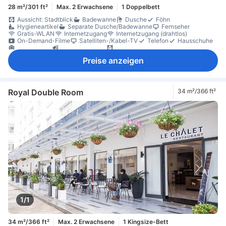
28 m²/301 ft²
Max. 2 Erwachsene
1 Doppelbett
Aussicht: Stadtblick
Badewanne
Dusche
Föhn
Hygieneartikel
Separate Dusche/Badewanne
Fernseher
Gratis-WLAN
Internetzugang
Internetzugang (drahtlos)
On-Demand-Filme
Satelliten-/Kabel-TV
Telefon
Hausschuhe
Klimaanlage
Schalldämmung
Vorhänge zur Verdunkelung
Wecker
Gratis-Wasser
Kühlschrank
Minibar
Preise anzeigen
Tee- und Kaffeezubereiter
Parkettboden
Schreibtisch
Sitzecke
Kleiderschrank
Nichtraucher
Schließfach im Zimmer
Royal Double Room
34 m²/366 ft²
1/1
34 m²/366 ft²
Max. 2 Erwachsene
1 Kingsize-Bett