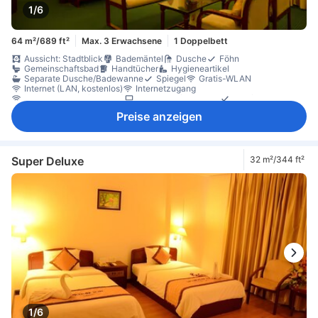
1/6
64 m²/689 ft²
Max. 3 Erwachsene
1 Doppelbett
Aussicht: Stadtblick
Bademäntel
Dusche
Föhn
Gemeinschaftsbad
Handtücher
Hygieneartikel
Separate Dusche/Badewanne
Spiegel
Gratis-WLAN
Internet (LAN, kostenlos)
Internetzugang
Internetzugang (drahtlos)
Satelliten-/Kabel-TV
Telefon
Executive-Lounge-Zugang
Hausschuhe
Klimaanlage
Preise anzeigen
Schalldämmung
Ventilator
Vorhänge zur Verdunkelung
Weckdienst
Wecker
Gratis-Wasser
Minibar
Tee- und Kaffeezubereiter
Schreibtisch
Sitzecke
Sofa
Teppichboden
Nichtraucher
Schließfach im Zimmer
Super Deluxe
32 m²/344 ft²
1/6