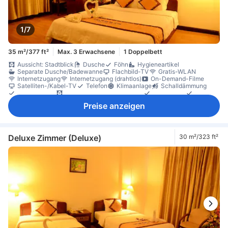
1/7
35 m²/377 ft²
Max. 3 Erwachsene
1 Doppelbett
Aussicht: Stadtblick
Dusche
Föhn
Hygieneartikel
Separate Dusche/Badewanne
Flachbild-TV
Gratis-WLAN
Internetzugang
Internetzugang (drahtlos)
On-Demand-Filme
Satelliten-/Kabel-TV
Telefon
Klimaanlage
Schalldämmung
Tageszeitung
Vorhänge zur Verdunkelung
Weckdienst
Wecker
Gratis-Wasser
Kühlschrank
Minibar
Schreibtisch
Preise anzeigen
Nichtraucher
Schließfach im Zimmer
Deluxe Zimmer (Deluxe)
30 m²/323 ft²