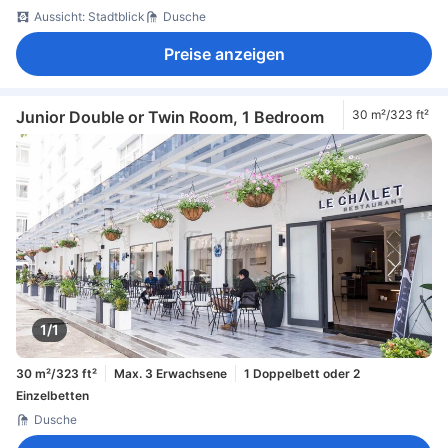
Aussicht: Stadtblick
Dusche
Preise anzeigen
Junior Double or Twin Room, 1 Bedroom
30 m²/323 ft²
1/1
30 m²/323 ft²
Max. 3 Erwachsene
1 Doppelbett oder 2
Einzelbetten
Dusche