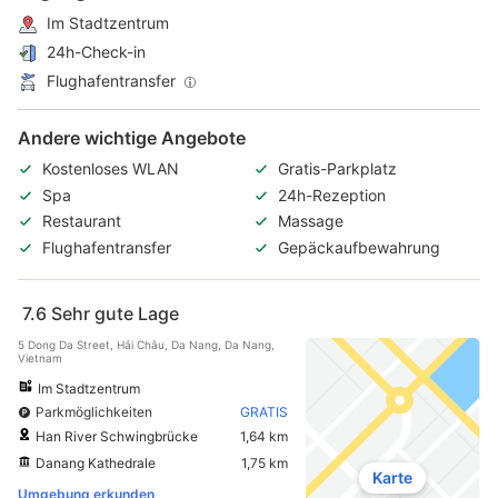
Im Stadtzentrum
24h-Check-in
Flughafentransfer
Andere wichtige Angebote
Kostenloses WLAN
Gratis-Parkplatz
Spa
24h-Rezeption
Restaurant
Massage
Flughafentransfer
Gepäckaufbewahrung
7.6
Sehr gute Lage
5 Dong Da Street, Hải Châu, Da Nang, Da Nang,
Vietnam
Im Stadtzentrum
Parkmöglichkeiten
GRATIS
Han River Schwingbrücke
1,64 km
Danang Kathedrale
1,75 km
Karte
Umgebung erkunden