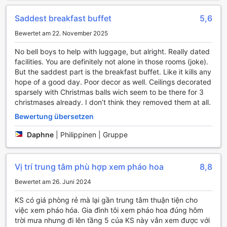
Reinigungsservice dafür, dass Ihr Zimmer stets sauber und
einladend bleibt, während der Wäscheservice,
Saddest breakfast buffet
5,6
einschließlich Trockenreinigung, Ihre Garderobe in
einwandfreiem Zustand hält, sodass Sie sich ganz auf Ihre
Bewertet am 22. November 2025
Erlebnisse konzentrieren können.
Für Reisende, die auch während ihres Aufenthalts in
No bell boys to help with luggage, but alright. Really dated
Verbindung bleiben möchten, bietet das Hotel kostenloses
facilities. You are definitely not alone in those rooms (joke).
WLAN in allen Zimmern und in den öffentlichen Bereichen.
But the saddest part is the breakfast buffet. Like it kills any
So können Sie bequem Ihre E-Mails abrufen oder Ihre
hope of a good day. Poor decor as well. Ceilings decorated
Reisepläne aktualisieren. Zudem haben Gäste Zugang zur
sparsely with Christmas balls wich seem to be there for 3
Executive Lounge, wo Sie in einer exklusiven Umgebung
christmases already. I don’t think they removed them at all.
entspannen und sich mit anderen Gästen austauschen
Bewertung übersetzen
können. Für zusätzlichen Komfort sorgt auch der
Gepäckservice, der es Ihnen ermöglicht, Ihr Gepäck sicher
Daphne
|
Philippinen | Gruppe
zu lagern, während Sie die Umgebung erkunden.
Transportmöglichkeiten im Saigon Tourane Hotel
Vị trí trung tâm phù hợp xem pháo hoa
8,8
Bewertet am 26. Juni 2024
Das Saigon Tourane Hotel in Da Nang bietet seinen Gästen
eine Vielzahl von erstklassigen Transportmöglichkeiten, die
KS có giá phòng rẻ mà lại gần trung tâm thuận tiện cho
Ihren Aufenthalt so angenehm wie möglich gestalten.
việc xem pháo hóa. Gia đình tôi xem pháo hoa đúng hôm
Beginnen Sie Ihre Reise stressfrei mit dem komfortablen
trời mưa nhưng đi lên tầng 5 của KS này vẫn xem được với
Flughafen-Transfer, der Sie direkt vom internationalen