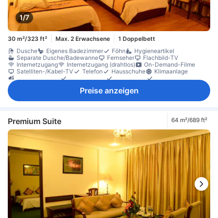
1/7
30 m²/323 ft²
Max. 2 Erwachsene
1 Doppelbett
Dusche
Eigenes Badezimmer
Föhn
Hygieneartikel
Separate Dusche/Badewanne
Fernseher
Flachbild-TV
Internetzugang
Internetzugang (drahtlos)
On-Demand-Filme
Satelliten-/Kabel-TV
Telefon
Hausschuhe
Klimaanlage
Schalldämmung
Tageszeitung
Weckdienst
Wecker
Gratis-Wasser
Kühlschrank
Minibar
Tee- und Kaffeezubereiter
Preise anzeigen
Parkettboden
Schreibtisch
Sitzecke
Kleiderschrank
Waschmaschine
Nichtraucher
Schließfach im Zimmer
Premium Suite
64 m²/689 ft²