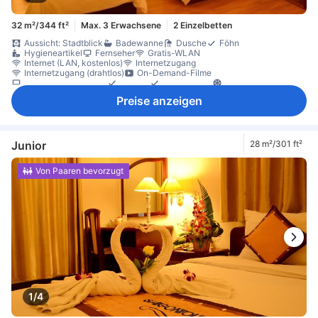
32 m²/344 ft²
Max. 3 Erwachsene
2 Einzelbetten
Aussicht: Stadtblick
Badewanne
Dusche
Föhn
Hygieneartikel
Fernseher
Gratis-WLAN
Internet (LAN, kostenlos)
Internetzugang
Internetzugang (drahtlos)
On-Demand-Filme
Satelliten-/Kabel-TV
Telefon
Hausschuhe
Klimaanlage
Schalldämmung
Tageszeitung
Vorhänge zur Verdunkelung
Preise anzeigen
Weckdienst
Wecker
Gratis-Wasser
Kühlschrank
Minibar
Parkettboden
Schreibtisch
Sitzecke
Kleiderschrank
Nichtraucher
Schließfach im Zimmer
Junior
28 m²/301 ft²
Von Paaren bevorzugt
1/4