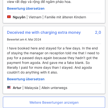
view rất đẹp và rộng để ngắm pháo hoa.
Flughafen Da Nang zu unserem Hotel bringt. Für die
Erkundung der Umgebung stehen Ihnen verschiedene
Bewertung übersetzen
Touren zur Verfügung, die Ihnen die schönsten
Nguyễn
|
Vietnam | Familie mit älteren Kindern
Sehenswürdigkeiten und versteckten Juwelen der Region
näherbringen.
Für Gäste, die mit dem eigenen Fahrzeug anreisen, bietet
Deceived me with charging extra money
2,0
das Hotel einen kostenlosen Parkplatz vor Ort sowie einen
Valet-Parking-Service, der Ihnen das Parken erleichtert.
Bewertet am 4. Mai 2024
Wenn Sie die Stadt auf eigene Faust erkunden möchten,
können Sie zudem einen Mietwagen buchen oder den
I have booked here and stayed for a few days. In the end
praktischen Shuttle-Service nutzen, der Sie zu den
of staying the manager on reception told me that I need to
wichtigsten Attraktionen bringt. Für weitere
pay for a passed days again because they hadn’t got the
Mobilitätsbedürfnisse steht Ihnen ein zuverlässiger Taxi-
payment from agoda. And gave me a fake blank. So
Service zur Verfügung, und unser freundliches Personal
literally I paid for more days than I stayed. And agoda
hilft Ihnen gerne bei der Ticketbuchung für lokale
couldn’t do anything with it also.
Veranstaltungen und Sehenswürdigkeiten.
Bewertung übersetzen
Zimmerausstattung im Saigon Tourane Hotel: Komfort
Artur
|
Malaysia | Allein unterwegs
und Eleganz vereint
Die Zimmer im Saigon Tourane Hotel bieten eine Oase des
Weitere Bewertungen anzeigen
Komforts und der Eleganz, die jedem Gast ein