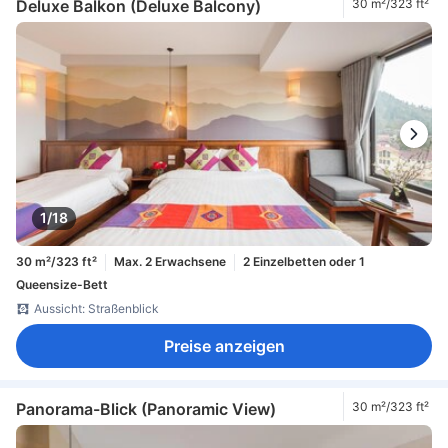
Deluxe Balkon (Deluxe Balcony)
30 m²/323 ft²
1/18
30 m²/323 ft²
Max. 2 Erwachsene
2 Einzelbetten oder 1
Queensize-Bett
Aussicht: Straßenblick
Preise anzeigen
Panorama-Blick (Panoramic View)
30 m²/323 ft²