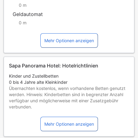
0 m
Geldautomat
0 m
Mehr Optionen anzeigen
Sapa Panorama Hotel: Hotelrichtlinien
Kinder und Zustellbetten
0 bis 4 Jahre alte Kleinkinder
Übernachten kostenlos, wenn vorhandene Betten genutzt
werden. Hinweis: Kinderbetten sind in begrenzter Anzahl
verfügbar und möglicherweise mit einer Zusatzgebühr
verbunden.
Kinder von 5 bis einschließlich 6 Jahren
Übernachtung gratis, wenn das Kind ein vorhandenes Bett
Mehr Optionen anzeigen
benutzt.
Gäste ab 7 Jahren gelten als Erwachsene
Die Verfügbarkeit von Zustellbetten hängt von der