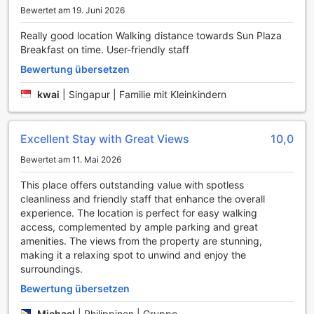
Bewertet am 19. Juni 2026
problemlos ihre Erlebnisse in Sapa teilen oder sich über
lokale Attraktionen informieren. Darüber hinaus bietet das
Really good location Walking distance towards Sun Plaza
Hotel einen Concierge-Service, der den Aufenthalt mit
Breakfast on time. User-friendly staff
wertvollen Tipps und Empfehlungen bereichert. Für
Raucher gibt es einen ausgewiesenen Raucherbereich, der
Bewertung übersetzen
den Komfort aller Gäste respektiert. Ein praktischer
kwai
|
Singapur | Familie mit Kleinkindern
Convenience-Store im Hotel sorgt dafür, dass alltägliche
Bedürfnisse schnell und unkompliziert erfüllt werden
können.
Excellent Stay with Great Views
10,0
Transportmöglichkeiten im Sapa Panorama Hotel
Bewertet am 11. Mai 2026
Das Sapa Panorama Hotel bietet seinen Gästen eine
This place offers outstanding value with spotless
Vielzahl von erstklassigen Transportmöglichkeiten, die den
cleanliness and friendly staff that enhance the overall
Aufenthalt in dieser malerischen Region noch angenehmer
experience. The location is perfect for easy walking
gestalten. Für Reisende, die aus der Ferne anreisen, steht
access, complemented by ample parking and great
ein zuverlässiger Flughafentransfer zur Verfügung, der eine
amenities. The views from the property are stunning,
stressfreie Ankunft garantiert. Darüber hinaus können
making it a relaxing spot to unwind and enjoy the
Gäste eine Vielzahl von aufregenden Touren buchen, um
surroundings.
die atemberaubende Landschaft und die kulturellen
Bewertung übersetzen
Highlights von Sapa zu erkunden.
Für diejenigen, die mit dem eigenen Fahrzeug anreisen,
Michael
|
Philippinen | Gruppe