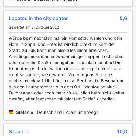
sind eine großartige Möglichkeit, die Umgebung in
Gesellschaft anderer Reisender zu erkunden und
gleichzeitig wertvolle Informationen über die Flora und
Located in the city center
5,6
Fauna der Region zu erhalten. Egal, ob Sie eine entspannte
Wanderung oder eine anspruchsvolle Trekkingtour suchen,
Bewertet am 3. Oktober 2022
das Sapa Panorama Hotel ist der perfekte Ausgangspunkt
für unvergessliche Sporterlebnisse in der Natur.
Würde beim nächsten mal ein Homestay wählen und kein
Hotel in Sapa. Das Hotel ist wirklich direkt im Kern der
Bequeme Annehmlichkeiten im Sapa Panorama Hotel
Stadt, zu Fuß kann man also alles leicht erreichen.
Allerdings muss man entweder einige Treppen hochlaufen
Das Sapa Panorama Hotel bietet seinen Gästen eine
oder eben die Straße hochgehen… absolut machbar! Die
Vielzahl von Annehmlichkeiten, die den Aufenthalt so
Einrichtung ist leider wirklich in die Jahre gekommen und
angenehm wie möglich gestalten. Mit einem 24-Stunden-
nicht so sauber, wie erwartet. Von morgens 6 Uhr bis
Zimmerservice können Gäste jederzeit ihre kulinarischen
nachts um circa 1 Uhr hört man außerdem die Beschallung
Wünsche erfüllen, während der Wäscheservice und die
aus den Lautsprechern aus dem Ort - wahlweise Musik,
chemische Reinigung dafür sorgen, dass die Kleidung
Durchsagen oder noch mehr Musik. Mich hat’s nicht weiter
immer frisch und gepflegt bleibt. Für zusätzliche Sicherheit
gestört, aber Menschen mit leichtem Schlaf sicherlich.
stehen den Gästen ein Safe sowie eine
Gepäckaufbewahrung zur Verfügung, sodass sie unbesorgt
Stefanie
|
Deutschland | Allein unterwegs
die Umgebung erkunden können.
Die Verbindung zur Außenwelt ist dank des kostenlosen
WLANs in allen Zimmern und den öffentlichen Bereichen
Sapa trip
10,0
des Hotels stets gewährleistet. Die Gäste können