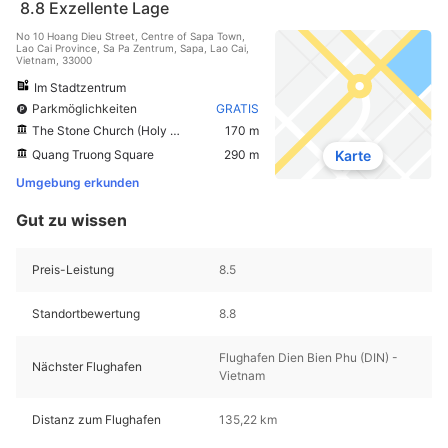
8.8
Exzellente Lage
No 10 Hoang Dieu Street, Centre of Sapa Town,
Lao Cai Province, Sa Pa Zentrum, Sapa, Lao Cai,
Vietnam, 33000
Im Stadtzentrum
Parkmöglichkeiten
GRATIS
The Stone Church (Holy Rosary Church)
170 m
Quang Truong Square
290 m
Karte
Umgebung erkunden
Gut zu wissen
Preis-Leistung
8.5
Standortbewertung
8.8
Flughafen Dien Bien Phu (DIN) -
Nächster Flughafen
Vietnam
Distanz zum Flughafen
135,22 km