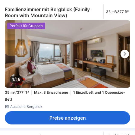
Familienzimmer mit Bergblick (Family
35 m²/377 ft²
Room with Mountain View)
Perfekt für Gruppen
1/18
35 m²/377 ft²
Max. 3 Erwachsene
1 Einzelbett und 1 Queensize-
Bett
Aussicht: Bergblick
Preise anzeigen