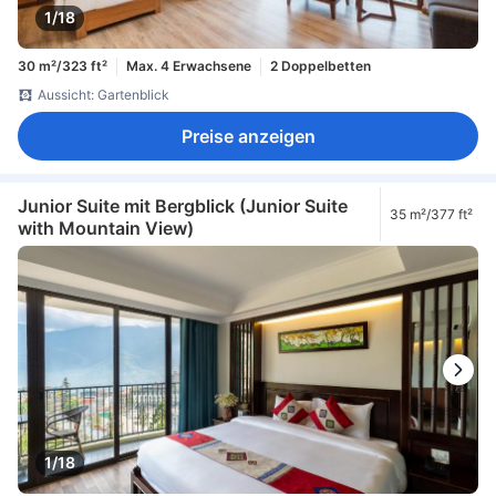
1/18
30 m²/323 ft²
Max. 4 Erwachsene
2 Doppelbetten
Aussicht: Gartenblick
Preise anzeigen
Junior Suite mit Bergblick (Junior Suite
35 m²/377 ft²
with Mountain View)
1/18