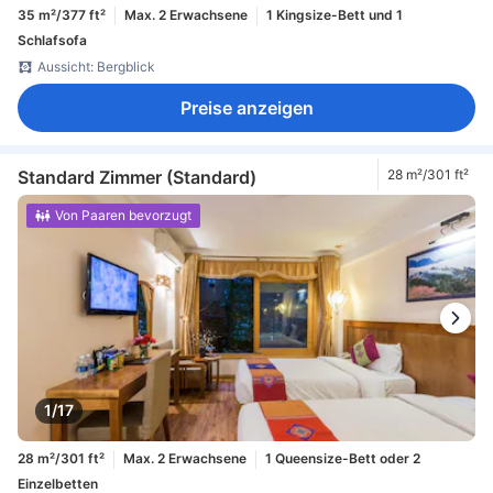
35 m²/377 ft²
Max. 2 Erwachsene
1 Kingsize-Bett und 1
Schlafsofa
Aussicht: Bergblick
Preise anzeigen
Standard Zimmer (Standard)
28 m²/301 ft²
Von Paaren bevorzugt
1/17
28 m²/301 ft²
Max. 2 Erwachsene
1 Queensize-Bett oder 2
Einzelbetten