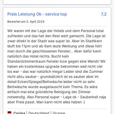
und TV-Bereich zur Verfügung, wo Sie sich mit anderen
Gästen austauschen und entspannen können. Der
wunderschöne Garten des Hotels lädt zum Verweilen ein
Preis Leistung Ok - service top
7,2
und bietet einen ruhigen Rückzugsort, um die frische Luft
Bewertet am 3. April 2024
und die natürliche Schönheit der Umgebung zu genießen.
Wir waren mit der Lage der Hotels und dem Personal total
Sportliche Aktivitäten im Sapa Panorama Hotel
zufrieden und das hat den Rest wett gemacht. Die Lage ist
zwar direkt in der Stadt was super ist. Aber im Stadtkern
Das Sapa Panorama Hotel bietet seinen Gästen eine
läuft bis 11pm und ab 6am laute Werbung und diese hört
hervorragende Gelegenheit, die atemberaubende Natur
man durch die geschlossenen Fenster… Aber dafür kann
der Region aktiv zu erkunden. Umgeben von
natürlich das Hotel nichts. Bucht kein
majestätischen Bergen und üppigen Reisfeldern, sind die
Standardzimmer(kaum Fenster bzw gegen eine Wand)! Wir
hoteleigenen Wanderwege ideal für Naturliebhaber und
haben ein kostenloses upgrade bekommen weil nicht viel
Abenteuerlustige. Die gut ausgeschilderten Trails führen
los war - das war natürlich mega! Leider sind die Zummer
durch malerische Dörfer und bieten faszinierende Einblicke
nicht allzu sauber - grundsätzlich ist es sauber aber im
in das lokale Leben der ethnischen Minderheiten. Die
detail Ecken/Spiegel/Bettwäsche leider nicht so sehr.
Wanderungen sind für alle Schwierigkeitsgrade geeignet
Bettwäsche wurde ausgetauscht kein Thema. Es wäre
und ermöglichen es den Gästen, die frische Bergluft zu
einfach mal eine gründliche Reinigung der Zimmer
genießen und die beeindruckende Landschaft zu erleben.
notwendig. Also Personal super - Lage ok - Sauberkeit naja
Zusätzlich zu den Wanderwegen organisiert das Hotel
aber Preis passt. Man kann nicht alles haben :)
regelmäßig geführte Touren, die sowohl für Anfänger als
auch für erfahrene Wanderer geeignet sind. Diese Touren
Corina
|
Deutschland | Gruppe