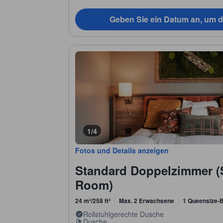
Geben Sie ein Datum an, um d
1/4
Fotos und Details anzeigen
Standard Doppelzimmer (
Room)
24 m²/258 ft²
Max. 2 Erwachsene
1 Queensize-B
Rollstuhlgerechte Dusche
Dusche