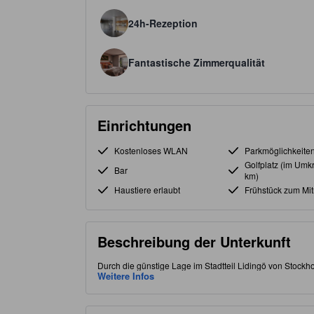
24h-Rezeption
Fantastische Zimmerqualität
Einrichtungen
Kostenloses WLAN
Parkmöglichkeite
Golfplatz (im Umkr
Bar
km)
Haustiere erlaubt
Frühstück zum Mi
Beschreibung der Unterkunft
Durch die günstige Lage im Stadtteil Lidingö von Stockh
Speisemöglichkeiten. Diese 4.0-Sterne-Unterkunft ist vo
Weitere Infos
Aufenthalts zu verbessern.