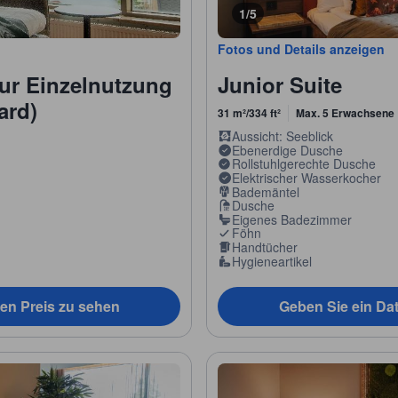
1/5
Fotos und Details anzeigen
ur Einzelnutzung
Junior Suite
ard)
31 m²/334 ft²
Max. 5 Erwachsene
Aussicht: Seeblick
Ebenerdige Dusche
Rollstuhlgerechte Dusche
Elektrischer Wasserkocher
Bademäntel
Dusche
Eigenes Badezimmer
Föhn
Handtücher
Hygieneartikel
en Preis zu sehen
Geben Sie ein Da