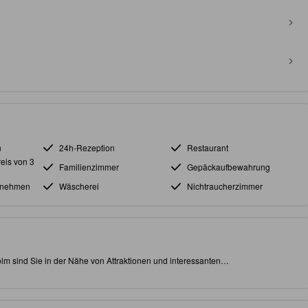
n
24h-Rezeption
Restaurant
eis von 3
Familienzimmer
Gepäckaufbewahrung
tnehmen
Wäscherei
Nichtraucherzimmer
olm sind Sie in der Nähe von Attraktionen und interessanten
llgepackt mit hauseigenen Einrichtungen, um die Qualität und Freude Ihres