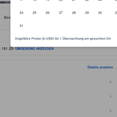
24
25
26
27
28
29
30
2
Bewertungen
Standort
Richtlinien
31
kunft und dient als Richtlinie, welche Ausstattung, Einrichtungen und 
Ungefähre Preise (in USD) für 1 Übernachtung am gesuchten Ort
, 181 25
- UMGEBUNG ANZEIGEN
Details ansehen