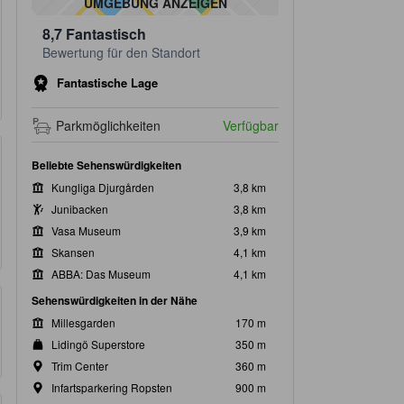
UMGEBUNG ANZEIGEN
8,7
Fantastisch
Bewertung für den Standort
Fantastische Lage
Parkmöglichkeiten
Verfügbar
Beliebte Sehenswürdigkeiten
Kungliga Djurgården
3,8 km
Junibacken
3,8 km
Vasa Museum
3,9 km
Skansen
4,1 km
ABBA: Das Museum
4,1 km
Sehenswürdigkeiten in der Nähe
Millesgarden
170 m
Lidingö Superstore
350 m
Trim Center
360 m
Infartsparkering Ropsten
900 m