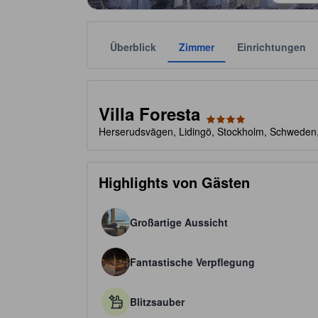
Überblick
Zimmer
Einrichtungen
Die jeweilige Sternekategorie stammt von der Unter
tooltip
4 von 5 Sternen
Villa Foresta
Herserudsvägen, Lidingö, Stockholm, Schweden
Highlights von Gästen
Großartige Aussicht
Fantastische Verpflegung
Blitzsauber