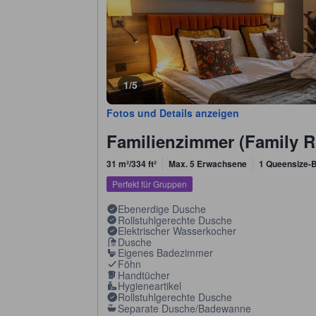
1/5
Fotos und Details anzeigen
Familienzimmer (Family 
31 m²/334 ft²
Max. 5 Erwachsene
1 Queensize-B
Perfekt für Gruppen
Ebenerdige Dusche
Rollstuhlgerechte Dusche
Elektrischer Wasserkocher
Dusche
Eigenes Badezimmer
Föhn
Handtücher
Hygieneartikel
Rollstuhlgerechte Dusche
Separate Dusche/Badewanne