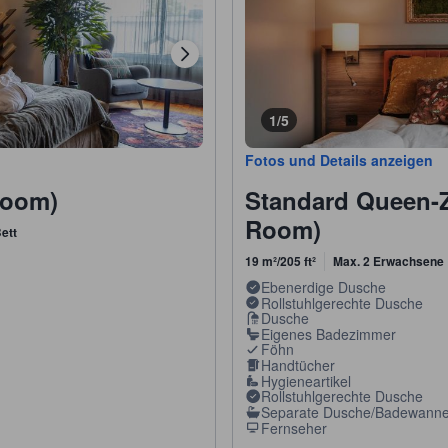
1/5
Fotos und Details anzeigen
Room)
Standard Queen-
Room)
ett
19 m²/205 ft²
Max. 2 Erwachsene
Ebenerdige Dusche
Rollstuhlgerechte Dusche
Dusche
Eigenes Badezimmer
Föhn
Handtücher
Hygieneartikel
Rollstuhlgerechte Dusche
Separate Dusche/Badewann
Fernseher