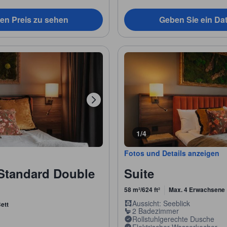
en Preis zu sehen
Geben Sie ein Da
1/4
Fotos und Details anzeigen
Standard Double
Suite
58 m²/624 ft²
Max. 4 Erwachsene
Aussicht: Seeblick
ett
2 Badezimmer
Rollstuhlgerechte Dusche
Elektrischer Wasserkocher