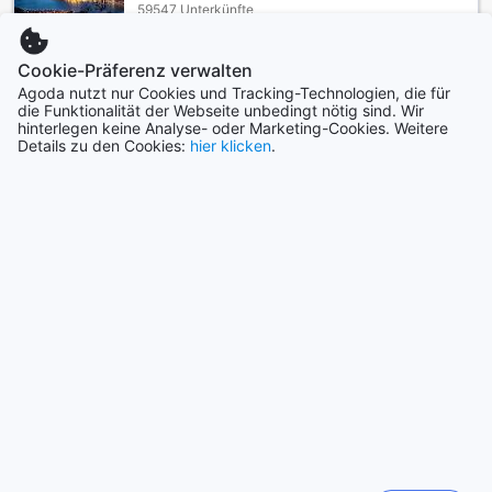
59547 Unterkünfte
Zimmerausstattung im Seagull Hotel: Komfort und
Eleganz vereint
Cookie-Präferenz verwalten
Vietnam
Das Seagull Hotel in Quy Nhon bietet Ihnen eine Oase des
Agoda nutzt nur Cookies und Tracking-Technologien, die für
115786 Unterkünfte
die Funktionalität der Webseite unbedingt nötig sind. Wir
Komforts und der Eleganz mit seinen hervorragend
hinterlegen keine Analyse- oder Marketing-Cookies. Weitere
ausgestatteten Zimmern. Jedes Zimmer ist mit einer
Details zu den Cookies:
hier klicken
.
Klimaanlage ausgestattet, die für eine angenehme
Mehr anzeigen
Temperatur sorgt, während Sie die atemberaubende
Aussicht auf die Umgebung genießen. Die geräumigen
Alle anzeigen
Balkone oder Terrassen laden dazu ein, bei frischer Luft
und einem Glas Wein zu entspannen. Zu den
Annehmlichkeiten gehören auch bequeme Bademäntel, die
Städte im Trend
Ihnen nach einem erfrischenden Bad oder einer Dusche ein
Gefühl von Luxus verleihen.
Okinawa Main island
Für Ihre Unterhaltung sorgt ein Fernseher mit Satelliten-
Japan
und Kabel-TV, sodass Sie Ihre Lieblingssendungen oder
Filme jederzeit genießen können. Ein Kühlschrank und eine
Jeju
Minibar stehen Ihnen zur Verfügung, um Ihre Snacks und
Südkorea
Getränke kühl zu halten. Darüber hinaus werden Sie täglich
mit einer Zeitung versorgt, sodass Sie stets über die
neuesten Nachrichten informiert sind. Ein Haartrockner ist
Bali
ebenfalls vorhanden, um Ihnen das Styling zu erleichtern.