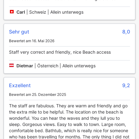
Auswahl an Sporteinrichtungen, die sowohl für aktive
Urlauber als auch für Erholungssuchende ideal sind.
Carl
|
Schweiz | Allein unterwegs
Genießen Sie das erfrischende Erlebnis in unserem
Innenpool, der perfekt für ein entspanntes Schwimmen und
ein wenig Bewegung ist. Für Fitnessliebhaber steht ein
Sehr gut
8,0
modernes Fitnesscenter zur Verfügung, das mit neuesten
Geräten ausgestattet ist, um Ihr Training auch im Urlaub
Bewertet am 16. Mai 2026
nicht zu vernachlässigen.
Für Tennisbegeisterte bieten unsere Tennisplätze die
Staff very correct and friendly, nice Beach access
Möglichkeit, sich in einem freundlichen Match zu messen
oder einfach nur das Spiel zu genießen. Wenn Sie das
Dietmar
|
Österreich | Allein unterwegs
Wasser lieben, werden Sie von unseren motorisierten und
nicht-motorisierten Wassersportmöglichkeiten begeistert
sein. Ob beim Kajakfahren oder beim Erkunden der Wellen
Exzellent
9,2
mit einem Jetski - hier ist für jeden etwas dabei.
Bewertet am 25. Dezember 2025
Entspannen Sie sich anschließend am Pool oder an
unserem privaten Strand, wo Sie die Sonne genießen und
The staff are fabulous. They are warm and friendly and go
an der Poolbar erfrischende Getränke genießen können.
the extra mile to be helpful. The location on the beach is
Das Seagull Hotel ist der perfekte Ort, um Sport und
wonderful. You can hear the waves and they lull you to
Entspannung miteinander zu verbinden.
sleep. Gorgeous views. Easy to walk to town. Large room,
comfortable bed. Bathtub, which is really nice for someone
Bequeme Annehmlichkeiten im Seagull Hotel
who has been travelling for months. The only thing I did not