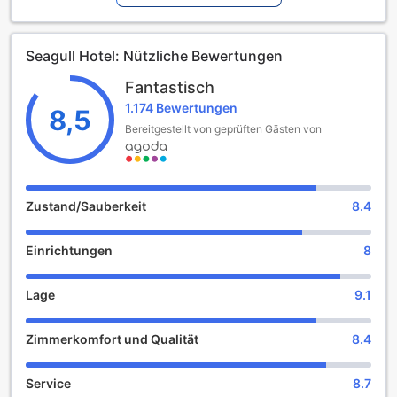
Tag voller Erkundungen zu entspannen. Nur 2 Kilometer
vom Stadtzentrum entfernt, genießen Sie die ideale Lage,
um die Schönheit von Quy Nhon und die umliegenden
Seagull Hotel: Nützliche Bewertungen
Sehenswürdigkeiten zu entdecken. Der Flughafen ist in nur
50 Minuten erreichbar, was das Seagull Hotel zu einer
Fantastisch
bequemen Wahl für Reisende macht.
1.174 Bewertungen
Das Seagull Hotel ist nicht nur für Paare und
8,5
Geschäftsreisende geeignet, sondern auch
Bereitgestellt von geprüften Gästen von
familienfreundlich! Kinder im Alter von 2 bis 11 Jahren
können kostenfrei im Hotel übernachten, was es zu einem
idealen Ziel für Familien macht, die einen unvergesslichen
Urlaub in Vietnam verbringen möchten. Der Check-in ist ab
Zustand/Sauberkeit
8.4
14:00 Uhr möglich, während der Check-out bis 12:00 Uhr
erfolgen kann. Genießen Sie einen unbeschwerten
Einrichtungen
8
Aufenthalt in diesem charmanten Hotel, das sowohl Komfort
als auch eine herzliche Gastfreundschaft bietet.
Lage
9.1
Unterhaltungsangebote im Seagull Hotel
Zimmerkomfort und Qualität
8.4
Das Seagull Hotel in Quy Nhon bietet eine Vielzahl an
Unterhaltungsangeboten, die Ihren Aufenthalt zu einem
unvergesslichen Erlebnis machen. Beginnen Sie Ihren Tag
Service
8.7
mit einem Besuch im hoteleigenen Spa, wo Sie sich in der