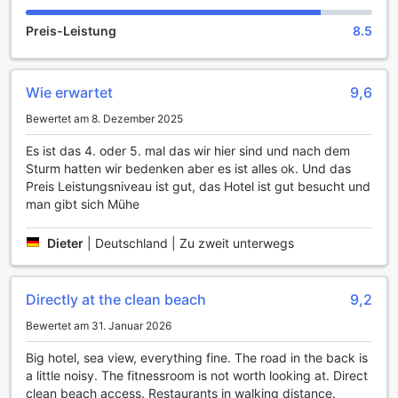
Sauna oder im Dampfbad entspannen können. Nach einem
Preis-Leistung
8.5
erholsamen Moment können Sie sich in einem der
luxuriösen Whirlpools verwöhnen lassen, die perfekt sind,
um sich nach einem aufregenden Tag zu regenerieren.
Lassen Sie sich zudem von den wohltuenden Massagen im
Wie erwartet
9,6
Hotel-Salon verwöhnen, die Ihnen helfen, Körper und Geist
Bewertet am 8. Dezember 2025
in Einklang zu bringen.
Für gesellige Abende bietet das Seagull Hotel eine
Es ist das 4. oder 5. mal das wir hier sind und nach dem
einladende Bar, wo Sie bei einem Drink entspannen und die
Sturm hatten wir bedenken aber es ist alles ok. Und das
Atmosphäre genießen können. Wenn Sie Spaß und Gesang
Preis Leistungsniveau ist gut, das Hotel ist gut besucht und
lieben, sollten Sie unbedingt die Karaoke-Einrichtungen
man gibt sich Mühe
ausprobieren, die für unvergessliche Nächte mit Freunden
oder Familie sorgen. Darüber hinaus können Sie im
Dieter
|
Deutschland | Zu zweit unterwegs
Geschenkeladen nach einzigartigen Souvenirs stöbern, um
die Erinnerungen an Ihren Aufenthalt festzuhalten. Der
wunderschöne Garten des Hotels lädt ebenfalls zum
Verweilen ein und bietet einen ruhigen Rückzugsort, um die
Directly at the clean beach
9,2
Natur zu genießen und neue Energie zu tanken.
Bewertet am 31. Januar 2026
Sportliche Aktivitäten im Seagull Hotel in Quy Nhon
Big hotel, sea view, everything fine. The road in the back is
a little noisy. The fitnessroom is not worth looking at. Direct
Das Seagull Hotel in Quy Nhon bietet eine beeindruckende
clean beach access. Restaurants in walking distance.