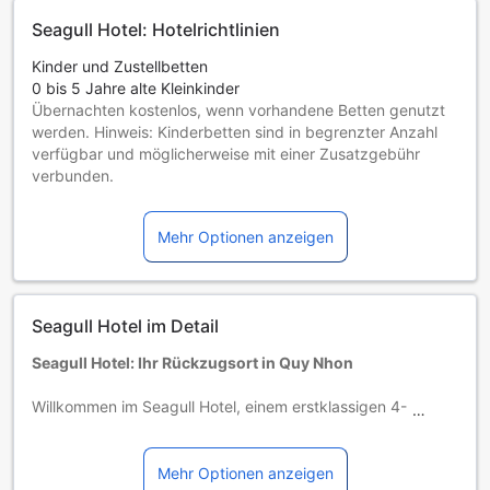
Seagull Hotel: Hotelrichtlinien
Kinder und Zustellbetten
0 bis 5 Jahre alte Kleinkinder
Übernachten kostenlos, wenn vorhandene Betten genutzt
werden. Hinweis: Kinderbetten sind in begrenzter Anzahl
verfügbar und möglicherweise mit einer Zusatzgebühr
verbunden.
Kinder von 6 bis einschließlich 10 Jahren
Müssen auf einem Zustellbett übernachten
Mehr Optionen anzeigen
Gäste ab 11 Jahren gelten als Erwachsene
Die Verfügbarkeit von Zustellbetten hängt von der
Zimmerkategorie ab. Weitere Informationen entnehmen Sie
bitte der jeweiligen Zimmerbelegung.
Seagull Hotel im Detail
Bei Buchung von mehr als 5 Zimmern könnten andere
Buchungsbestimmungen gelten und zusätzliche Gebühren
Seagull Hotel: Ihr Rückzugsort in Quy Nhon
anfallen.
Willkommen im Seagull Hotel, einem erstklassigen 4-
Sterne-Hotel, das im Jahr 2008 eröffnet und 2011 renoviert
wurde. Mit insgesamt 170 stilvoll eingerichteten Zimmern
bietet dieses Hotel den perfekten Ort, um sich nach einem
Mehr Optionen anzeigen