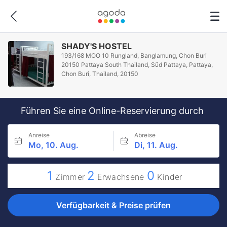
SHADY'S HOSTEL
193/168 MOO 10 Rungland, Banglamung, Chon Buri
20150 Pattaya South Thailand, Süd Pattaya, Pattaya,
Chon Buri, Thailand, 20150
Führen Sie eine Online-Reservierung durch
Anreise
Abreise
Mo, 10. Aug.
Di, 11. Aug.
1
2
0
Zimmer
Erwachsene
Kinder
Verfügbarkeit & Preise prüfen