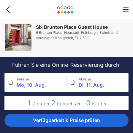
Six Brunton Place Guest House
6 Brunton Place, Neustadt, Edinburgh, Schottland,
Vereinigtes Königreich, EH7 5EG
Führen Sie eine Online-Reservierung durch
Anreise
Abreise
Mo, 10. Aug.
Di, 11. Aug.
1
2
0
Zimmer
Erwachsene
Kinder
Verfügbarkeit & Preise prüfen