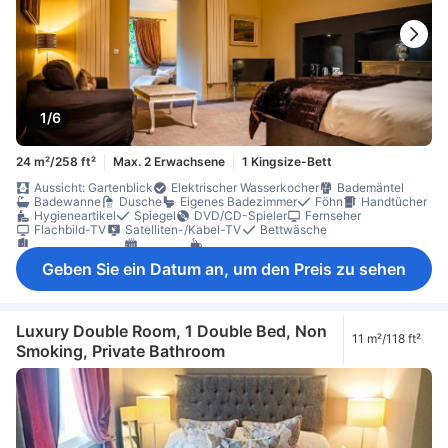
1/6
24 m²/258 ft²
Max. 2 Erwachsene
1 Kingsize-Bett
Aussicht: Gartenblick
Elektrischer Wasserkocher
Bademäntel
Badewanne
Dusche
Eigenes Badezimmer
Föhn
Handtücher
Hygieneartikel
Spiegel
DVD/CD-Spieler
Fernseher
Flachbild-TV
Satelliten-/Kabel-TV
Bettwäsche
Eigener Eingang
Heizung
Tee- und Kaffeezubereiter
Balkon/Terrasse
Mülleimer
Outdoor-Möbel
Sitzecke
Sofa
Geben Sie ein Datum an, um den Preis zu sehen
Teppichboden
Bügelmöglichkeit
Kleiderschrank
Rauchmelder
Sicherheitsfunktionen
Luxury Double Room, 1 Double Bed, Non
11 m²/118 ft²
Smoking, Private Bathroom