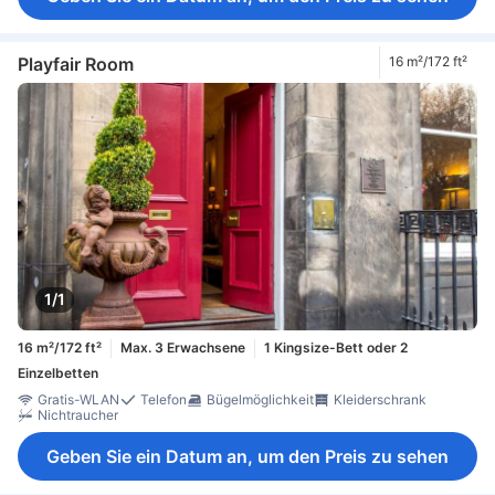
Playfair Room
16 m²/172 ft²
1/1
16 m²/172 ft²
Max. 3 Erwachsene
1 Kingsize-Bett oder 2
Einzelbetten
Gratis-WLAN
Telefon
Bügelmöglichkeit
Kleiderschrank
Nichtraucher
Geben Sie ein Datum an, um den Preis zu sehen