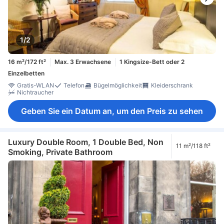
1/2
16 m²/172 ft²
Max. 3 Erwachsene
1 Kingsize-Bett oder 2
Einzelbetten
Gratis-WLAN
Telefon
Bügelmöglichkeit
Kleiderschrank
Nichtraucher
Geben Sie ein Datum an, um den Preis zu sehen
Luxury Double Room, 1 Double Bed, Non
11 m²/118 ft²
Smoking, Private Bathroom