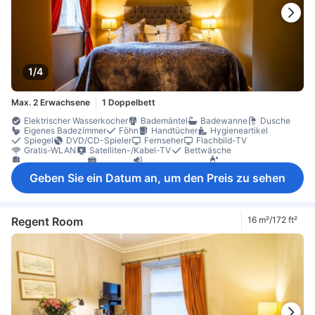
1/4
Max. 2 Erwachsene
1 Doppelbett
Elektrischer Wasserkocher
Bademäntel
Badewanne
Dusche
Eigenes Badezimmer
Föhn
Handtücher
Hygieneartikel
Spiegel
DVD/CD-Spieler
Fernseher
Flachbild-TV
Gratis-WLAN
Satelliten-/Kabel-TV
Bettwäsche
Eigener Eingang
Heizung
Schalldämmung
Gratis-Wasser
Tee- und Kaffeezubereiter
Tägliche Reinigung
Balkon/Terrasse
Geben Sie ein Datum an, um den Preis zu sehen
Mülleimer
Outdoor-Möbel
Sitzecke
Teppichboden
Bügelmöglichkeit
Kleiderschrank
Rauchmelder
Sicherheitsfunktionen
Regent Room
16 m²/172 ft²