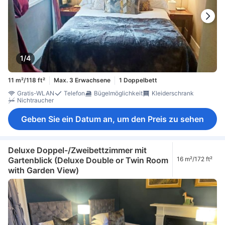
1/4
11 m²/118 ft²
Max. 3 Erwachsene
1 Doppelbett
Gratis-WLAN
Telefon
Bügelmöglichkeit
Kleiderschrank
Nichtraucher
Geben Sie ein Datum an, um den Preis zu sehen
Deluxe Doppel-/Zweibettzimmer mit
Gartenblick (Deluxe Double or Twin Room
16 m²/172 ft²
with Garden View)