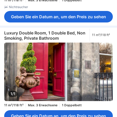
11 m²/118 ft²
Max. 3 Erwachsene
1 Doppelbett
Nichtraucher
Geben Sie ein Datum an, um den Preis zu sehen
Luxury Double Room, 1 Double Bed, Non
11 m²/118 ft²
Smoking, Private Bathroom
1/1
11 m²/118 ft²
Max. 3 Erwachsene
1 Doppelbett
Geben Sie ein Datum an, um den Preis zu sehen