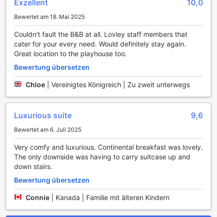
Exzellent
10,0
können. Hier können Sie inmitten von üppigem Grün und
bunten Blumen verweilen, während Sie ein gutes Buch
Bewertet am 18. Mai 2025
lesen oder einfach nur die Seele baumeln lassen. Dieser
idyllische Außenbereich eignet sich perfekt für gesellige
Couldn't fault the B&B at all. Lovley staff members that
Stunden mit Freunden oder für einen ruhigen Moment der
cater for your every need. Would definitely stay again.
Reflexion.
Great location to the playhouse too.
Zusätzlich bietet das Six Brunton Place eine gemütliche
Bewertung übersetzen
Gemeinschaftslounge mit TV-Bereich, in der Sie sich mit
anderen Gästen treffen und entspannen können. Diese
Chloe
|
Vereinigtes Königreich | Zu zweit unterwegs
einladende Umgebung ist der perfekte Ort, um sich
auszutauschen, neue Bekanntschaften zu schließen oder
einfach nur einen Film zu genießen. Die Lounge ist mit
Luxurious suite
9,6
bequemen Sitzgelegenheiten ausgestattet und schafft eine
warme, freundliche Atmosphäre, die dazu einlädt, den
Bewertet am 6. Juli 2025
Abend bei einem Glas Wein oder einer Tasse Tee
Very comfy and luxurious. Continental breakfast was lovely.
ausklingen zu lassen. Egal, ob Sie nach Erholung oder
The only downside was having to carry suitcase up and
geselligem Beisammensein suchen, die
down stairs.
Unterhaltungsangebote im Six Brunton Place Guest House
werden Ihren Aufenthalt bereichern.
Bewertung übersetzen
Bequeme Annehmlichkeiten im Six Brunton Place Guest
Connie
|
Kanada | Familie mit älteren Kindern
House