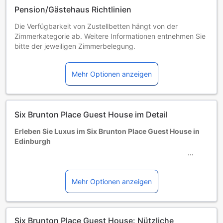
Pension/Gästehaus Richtlinien
Die Verfügbarkeit von Zustellbetten hängt von der
Zimmerkategorie ab. Weitere Informationen entnehmen Sie
bitte der jeweiligen Zimmerbelegung.
Bei Buchung von mehr als 5 Zimmern könnten andere
Buchungsbestimmungen gelten und zusätzliche Gebühren
Mehr Optionen anzeigen
anfallen.
Mindestalter der Gäste: 18 year(s)
Six Brunton Place Guest House im Detail
Erleben Sie Luxus im Six Brunton Place Guest House in
Edinburgh
Willkommen im Six Brunton Place Guest House, einem
exquisiten 5-Sterne-Hotel im Herzen von Edinburgh,
Vereinigtes Königreich. Dieses elegante Gästehaus bietet
Mehr Optionen anzeigen
seinen Gästen nicht nur erstklassigen Komfort, sondern
auch eine perfekte Lage, um die Schönheit und Kultur
dieser faszinierenden Stadt zu entdecken. Mit einem
Six Brunton Place Guest House: Nützliche
stilvollen Ambiente und einem hohen Maß an persönlichem