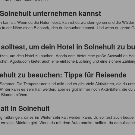
n Solnehult unternehmen kannst
hmen kannst. Wenn du die Natur liebst, kannst du wandern gehen und die Wäld
 in der Nähe einen Elchpark, den du besuchen kannst. Und wenn du gerne Ge
lltest, um dein Hotel in Solnehult zu b
tzen, um dein Hotel zu buchen. Agoda.com bietet eine große Auswahl an Hote
chst. Agoda.com bietet auch eine einfache Buchung und eine sichere Zahlu
nehult zu besuchen: Tipps für Reisende
Sommer. Die Temperaturen sind mild und es gibt viele Aktivitäten, die du un
nter kann es sehr kalt werden, aber es gibt immer noch Aktivitäten, die du
e Blumen blühen.
alt in Solnehult
g mitbringen, da es im Winter sehr kalt werden kann. Du solltest auch beque
a es viele Mücken gibt. Wenn du mit dem Auto anreist, solltest du darauf ach