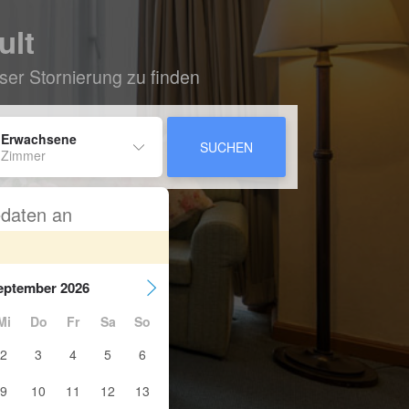
ult
ser Stornierung zu finden
 Erwachsene
SUCHEN
 Zimmer
sedaten an
eptember 2026
Mi
Do
Fr
Sa
So
2
3
4
5
6
9
10
11
12
13