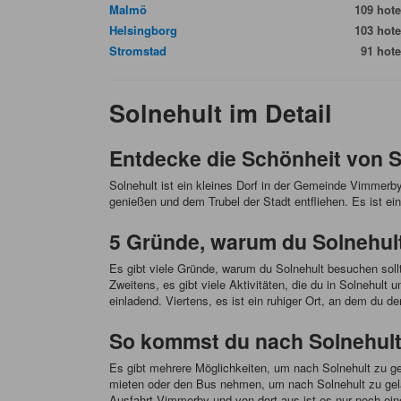
Malmö
109 hote
Helsingborg
103 hote
Stromstad
91 hote
Solnehult im Detail
Entdecke die Schönheit von 
Solnehult ist ein kleines Dorf in der Gemeinde Vimmer
genießen und dem Trubel der Stadt entfliehen. Es ist e
5 Gründe, warum du Solnehult
Es gibt viele Gründe, warum du Solnehult besuchen soll
Zweitens, es gibt viele Aktivitäten, die du in Solnehul
einladend. Viertens, es ist ein ruhiger Ort, an dem du de
So kommst du nach Solnehult:
Es gibt mehrere Möglichkeiten, um nach Solnehult zu ge
mieten oder den Bus nehmen, um nach Solnehult zu gela
Ausfahrt Vimmerby und von dort aus ist es nur noch ein