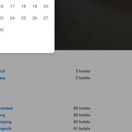
16
17
18
19
20
23
24
25
26
27
30
ult
3 hotels
arp
2 hotels
tianstad
65 hotels
erg
65 hotels
köping
63 hotels
ngsvik
61 hotels