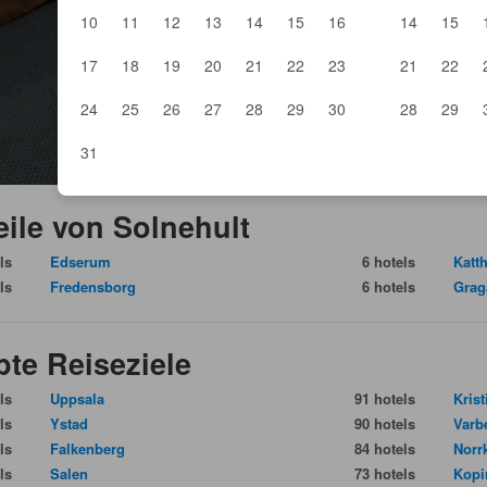
10
11
12
13
14
15
16
14
15
17
18
19
20
21
22
23
21
22
24
25
26
27
28
29
30
28
29
31
eile von Solnehult
ls
Edserum
6 hotels
Katth
ls
Fredensborg
6 hotels
Grag
te Reiseziele
ls
Uppsala
91 hotels
Kris
ls
Ystad
90 hotels
Varb
ls
Falkenberg
84 hotels
Norr
ls
Salen
73 hotels
Kopi