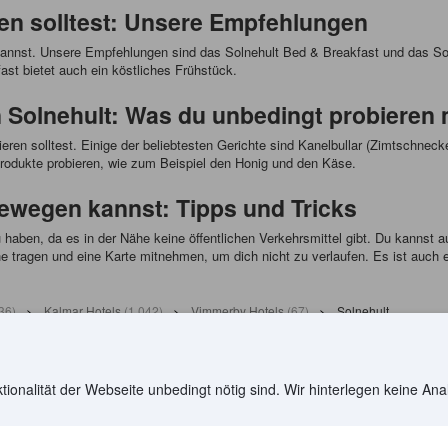
en solltest: Unsere Empfehlungen
 kannst. Unsere Empfehlungen sind das Solnehult Bed & Breakfast und das So
ast bietet auch ein köstliches Frühstück.
 Solnehult: Was du unbedingt probieren
obieren solltest. Einige der beliebtesten Gerichte sind Kanelbullar (Zimtschnec
 Produkte probieren, wie zum Beispiel den Honig und den Käse.
bewegen kannst: Tipps und Tricks
u haben, da es in der Nähe keine öffentlichen Verkehrsmittel gibt. Du kannst
tragen und eine Karte mitnehmen, um dich nicht zu verlaufen. Es ist auch 
36
)
>
Kalmar Hotels
(
1.042
)
>
Vimmerby Hotels
(
67
)
>
Solnehult
Reiseziele
Partner werden
ionalität der Webseite unbedingt nötig sind. Wir hinterlegen keine Ana
Länder/Regionen
YCS-Partnerporta
Alle Flugrouten
Partner Hub