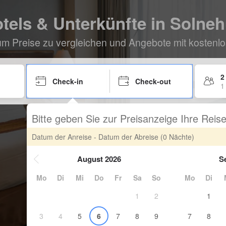
tels & Unterkünfte in Solneh
um Preise zu vergleichen und Angebote mit kostenlo
2
Check-in
Check-out
1
Bitte geben Sie zur Preisanzeige Ihre Rei
Datum der Anreise - Datum der Abreise
(0 Nächte)
August 2026
S
Mo
Di
Mi
Do
Fr
Sa
So
Mo
Di
1
2
1
3
4
5
6
7
8
9
7
8