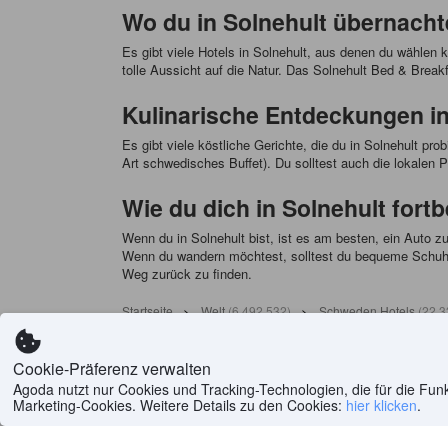
Wo du in Solnehult übernacht
Es gibt viele Hotels in Solnehult, aus denen du wählen
tolle Aussicht auf die Natur. Das Solnehult Bed & Breakf
Kulinarische Entdeckungen in
Es gibt viele köstliche Gerichte, die du in Solnehult pr
Art schwedisches Buffet). Du solltest auch die lokalen
Wie du dich in Solnehult fort
Wenn du in Solnehult bist, ist es am besten, ein Auto z
Wenn du wandern möchtest, solltest du bequeme Schuhe 
Weg zurück zu finden.
Startseite
>
Welt
(
6.492.532
)
>
Schweden Hotels
(
22.3
Cookie-Präferenz verwalten
Hilfe
Unternehmen
Agoda nutzt nur Cookies und Tracking-Technologien, die für die Funkt
Marketing-Cookies. Weitere Details zu den Cookies:
hier klicken
.
Hilfezentrum
Über uns
FAQ
Karriere