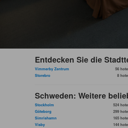
Entdecken Sie die Stadtt
Vimmerby Zentrum
56 hote
Storebro
8 hote
Schweden: Weitere belieb
Stockholm
524 hote
Göteborg
299 hote
Simrishamn
165 hote
Visby
144 hote