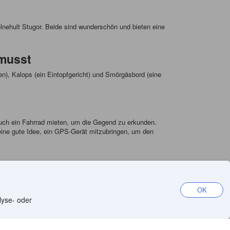
lnehult Stugor. Beide sind wunderschön und bieten eine
 musst
ken), Kalops (ein Eintopfgericht) und Smörgåsbord (eine
 auch ein Fahrrad mieten, um die Gegend zu erkunden.
eine gute Idee, ein GPS-Gerät mitzubringen, um den
OK
App herunterladen
lyse- oder
l
iOS-App
Android-App