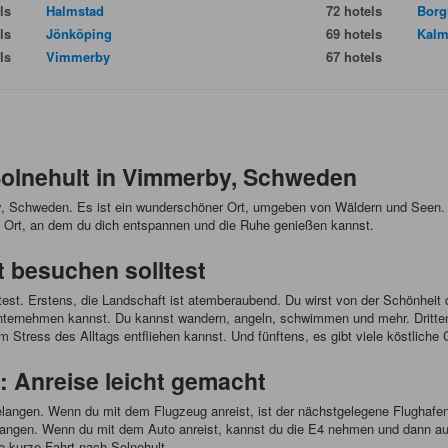
ls
Halmstad
72 hotels
Bor
ls
Jönköping
69 hotels
Kalm
ls
Vimmerby
67 hotels
Solnehult in Vimmerby, Schweden
by, Schweden. Es ist ein wunderschöner Ort, umgeben von Wäldern und Seen. I
in Ort, an dem du dich entspannen und die Ruhe genießen kannst.
 besuchen solltest
test. Erstens, die Landschaft ist atemberaubend. Du wirst von der Schönhei
t unternehmen kannst. Du kannst wandern, angeln, schwimmen und mehr. Dritte
m Stress des Alltags entfliehen kannst. Und fünftens, es gibt viele köstliche 
 Anreise leicht gemacht
langen. Wenn du mit dem Flugzeug anreist, ist der nächstgelegene Flughafen
ngen. Wenn du mit dem Auto anreist, kannst du die E4 nehmen und dann auf 
e kurze Fahrt nach Solnehult.