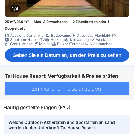
1/4
25 m²/269 ft²
Max. 3 Erwachsene
2 Einzelbetten oder 1
Doppelbett
Aussicht: Gartenblick
Badewanne
Dusche
Flachbild-TV
Satelliten-/Kabel-TV
Heizung
Klimaanlage
Weckdienst
Gratis-Wasser
Minibar
Balkon/Terrasse
Nichtraucher
Geben Sie ein Datum an, um den Preis zu sehen
Tai House Resort: Verfügbarkeit & Preise prüfen
Zimmer und Preise anzeigen
Häufig gestellte Fragen (FAQ)
Welche Outdoor-Aktivitäten und Sportarten an Land
werden in der Unterkunft Tai House Resort
angeboten?