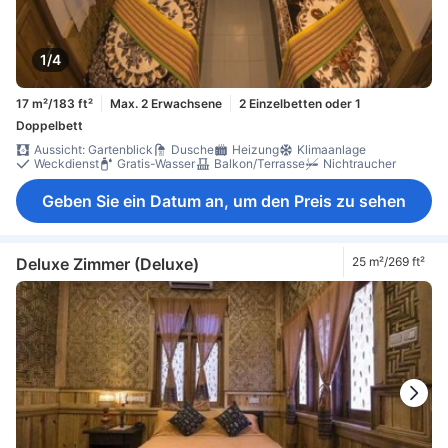
1/4
17 m²/183 ft²
Max. 2 Erwachsene
2 Einzelbetten oder 1
Doppelbett
Aussicht: Gartenblick
Dusche
Heizung
Klimaanlage
Weckdienst
Gratis-Wasser
Balkon/Terrasse
Nichtraucher
Geben Sie ein Datum an, um den Preis zu sehen
Deluxe Zimmer (Deluxe)
25 m²/269 ft²