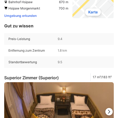
Bahnhof Hsipaw
670 m
Hsipaw Morgenmarkt
700 m
Karte
Umgebung erkunden
Gut zu wissen
Preis-Leistung
9.4
Entfernung zum Zentrum
1.8 km
Standortbewertung
9.5
Superior Zimmer (Superior)
17 m²/183 ft²