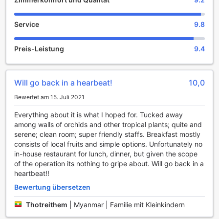
Im Tai House Resort in Hsipaw, Myanmar, erwartet die
Gäste eine einladende und gesellige Atmosphäre, die den
perfekten Rahmen für entspannende Stunden bietet. Der
Service
9.8
gemeinsame Wohnbereich, ausgestattet mit komfortablen
Sitzgelegenheiten, lädt dazu ein, sich mit anderen
Preis-Leistung
9.4
Reisenden auszutauschen und neue Freundschaften zu
knüpfen. Hier können Sie die Abende verbringen, während
Sie sich in die Geschichten anderer Gäste vertiefen oder
einfach die Ruhe der Umgebung genießen.
Will go back in a hearbeat!
10,0
Für Unterhaltung sorgt der TV-Bereich, der mit einem
Bewertet am 15. Juli 2021
großen Bildschirm ausgestattet ist. Hier können Sie die
neuesten Filme oder spannende Sportereignisse verfolgen
Everything about it is what I hoped for. Tucked away
und dabei die Geselligkeit mit anderen Gästen erleben.
among walls of orchids and other tropical plants; quite and
Egal, ob Sie sich nach einem aufregenden Tag in der Natur
serene; clean room; super friendly staffs. Breakfast mostly
entspannen oder einfach nur die Zeit mit Freunden und
consists of local fruits and simple options. Unfortunately no
Familie verbringen möchten, die Unterhaltungsangebote im
in-house restaurant for lunch, dinner, but given the scope
Tai House Resort bieten Ihnen die perfekte Gelegenheit
of the operation its nothing to gripe about. Will go back in a
dazu.
heartbeat!!
Bequeme Einrichtungen im Tai House Resort
Bewertung übersetzen
Thotreithem
|
Myanmar | Familie mit Kleinkindern
Das Tai House Resort in Hsipaw, Myanmar, bietet seinen
Gästen eine Vielzahl von Annehmlichkeiten, die den