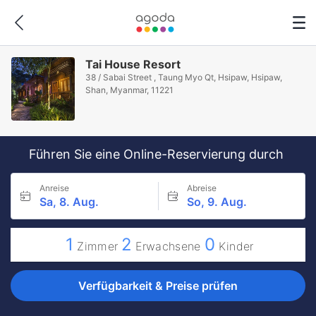
Tai House Resort
38 / Sabai Street , Taung Myo Qt, Hsipaw, Hsipaw,
Shan, Myanmar, 11221
Führen Sie eine Online-Reservierung durch
Anreise
Abreise
Sa, 8. Aug.
So, 9. Aug.
1
2
0
Zimmer
Erwachsene
Kinder
Verfügbarkeit & Preise prüfen