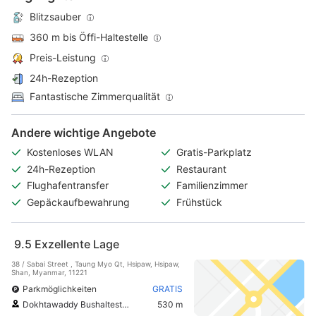
Blitzsauber
360 m bis Öffi-Haltestelle
Preis-Leistung
24h-Rezeption
Fantastische Zimmerqualität
Andere wichtige Angebote
Kostenloses WLAN
Gratis-Parkplatz
24h-Rezeption
Restaurant
Flughafentransfer
Familienzimmer
Gepäckaufbewahrung
Frühstück
9.5
Exzellente Lage
38 / Sabai Street , Taung Myo Qt, Hsipaw, Hsipaw,
Shan, Myanmar, 11221
Parkmöglichkeiten
GRATIS
Dokhtawaddy Bushaltestelle‎
530 m