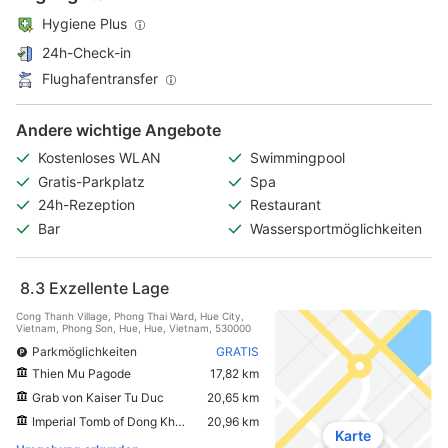
Hygiene Plus
24h-Check-in
Flughafentransfer
Andere wichtige Angebote
Kostenloses WLAN
Swimmingpool
Gratis-Parkplatz
Spa
24h-Rezeption
Restaurant
Bar
Wassersportmöglichkeiten
8.3
Exzellente Lage
Cong Thanh Village, Phong Thai Ward, Hue City,
Vietnam, Phong Son, Hue, Hue, Vietnam, 530000
Parkmöglichkeiten
GRATIS
Thien Mu Pagode
17,82 km
Grab von Kaiser Tu Duc
20,65 km
Imperial Tomb of Dong Khanh
20,96 km
Karte