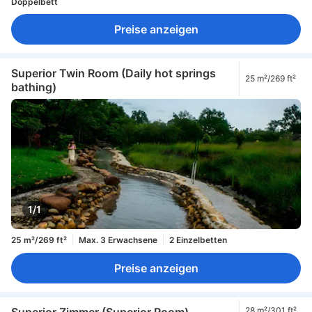
Doppelbett
Preise anzeigen
Superior Twin Room (Daily hot springs
25 m²/269 ft²
bathing)
1/1
25 m²/269 ft²
Max. 3 Erwachsene
2 Einzelbetten
Preise anzeigen
Superior Zimmer (Superior Room)
28 m²/301 ft²