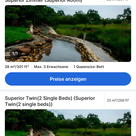
1/1
28 m²/301 ft²
Max. 3 Erwachsene
1 Queensize-Bett
Preise anzeigen
Superior Twin(2 Single Beds) (Superior
25 m²/269 ft²
Twin(2 single beds))