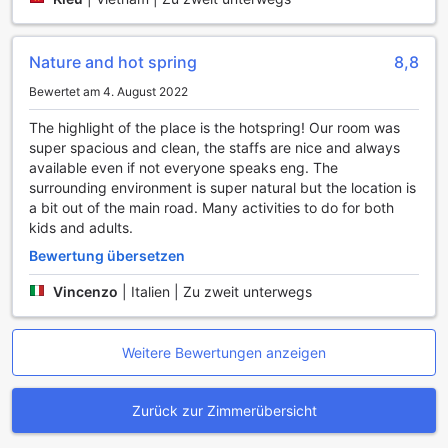
By Fusion
Das Thanh Tan Hot Springs By Fusion in Hue, Vietnam,
Nature and hot spring
8,8
bietet seinen Gästen eine Vielzahl an Annehmlichkeiten, die
ihren Aufenthalt so angenehm wie möglich gestalten. Der
Bewertet am 4. August 2022
Wäscheservice, einschließlich Trockenreinigung und
Express-Check-in/Check-out, sorgt dafür, dass Sie sich um
The highlight of the place is the hotspring! Our room was
nichts kümmern müssen und mehr Zeit für die Erkundung
super spacious and clean, the staffs are nice and always
der wunderschönen Umgebung haben. Zudem steht Ihnen
available even if not everyone speaks eng. The
ein Concierge-Service zur Verfügung, der Ihnen bei der
surrounding environment is super natural but the location is
Planung Ihrer Aktivitäten behilflich ist und dafür sorgt, dass
a bit out of the main road. Many activities to do for both
Ihr Aufenthalt reibungslos verläuft.
kids and adults.
Die Unterkunft bietet außerdem kostenloses WLAN in allen
Bewertung übersetzen
Zimmern sowie in den öffentlichen Bereichen, sodass Sie
stets mit Freunden und Familie in Kontakt bleiben oder Ihre
Vincenzo
|
Italien | Zu zweit unterwegs
Reisepläne online aktualisieren können. Eine ausgewiesene
Raucherzone und ein praktischer Verkaufsautomat sind
ebenfalls vorhanden, um Ihren Bedürfnissen gerecht zu
Weitere Bewertungen anzeigen
werden. Mit täglicher Zimmerreinigung und einem
praktischen Gepäckaufbewahrungsservice können Sie sich
ganz auf das Entspannen und Genießen der heißen Quellen
Zurück zur Zimmerübersicht
konzentrieren.