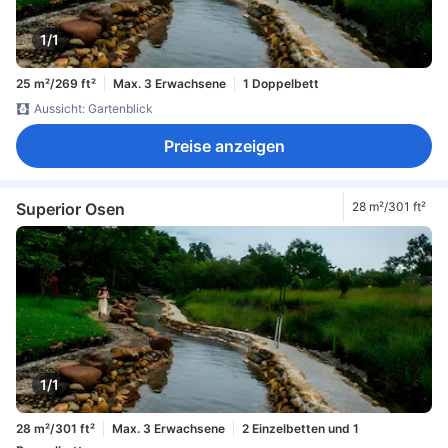
1/1
25 m²/269 ft²
Max. 3 Erwachsene
1 Doppelbett
Aussicht: Gartenblick
Preise anzeigen
Superior Osen
28 m²/301 ft²
1/1
28 m²/301 ft²
Max. 3 Erwachsene
2 Einzelbetten und 1