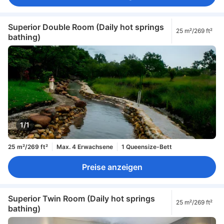
Superior Double Room (Daily hot springs
25 m²/269 ft²
bathing)
1/1
25 m²/269 ft²
Max. 4 Erwachsene
1 Queensize-Bett
Preise anzeigen
Superior Twin Room (Daily hot springs
25 m²/269 ft²
bathing)