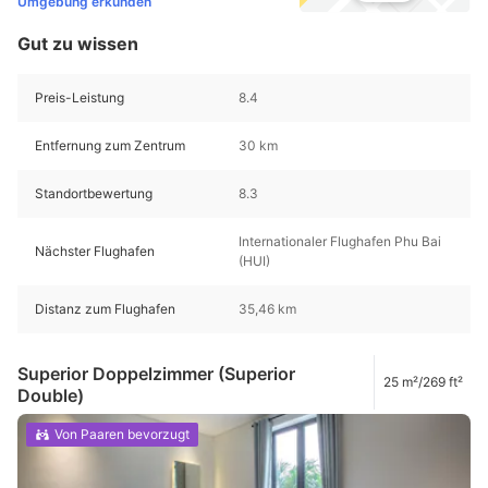
Umgebung erkunden
Gut zu wissen
Preis-Leistung
8.4
Entfernung zum Zentrum
30 km
Standortbewertung
8.3
Internationaler Flughafen Phu Bai
Nächster Flughafen
(HUI)
Distanz zum Flughafen
35,46 km
Superior Doppelzimmer (Superior
25 m²/269 ft²
Double)
Von Paaren bevorzugt