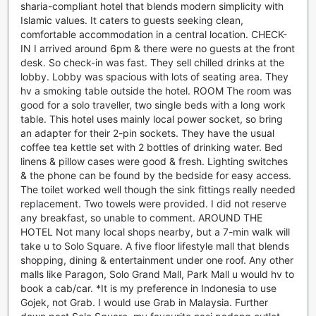
Gesellschaft anderer genießen können. Egal, ob Sie sich in
sharia-compliant hotel that blends modern simplicity with
der Gruppe unterhalten oder alleine entspannen möchten,
Islamic values. It caters to guests seeking clean,
die Unterhaltungseinrichtungen im Amrani Syariah Hotel
comfortable accommodation in a central location. CHECK-
sorgen dafür, dass Ihr Aufenthalt unvergesslich wird.
IN I arrived around 6pm & there were no guests at the front
desk. So check-in was fast. They sell chilled drinks at the
Bequeme Annehmlichkeiten im Amrani Syariah Hotel
lobby. Lobby was spacious with lots of seating area. They
hv a smoking table outside the hotel. ROOM The room was
Das Amrani Syariah Hotel in Surakarta bietet eine Vielzahl
good for a solo traveller, two single beds with a long work
von Annehmlichkeiten, die Ihren Aufenthalt so angenehm
table. This hotel uses mainly local power socket, so bring
wie möglich gestalten. Genießen Sie den Komfort eines 24-
an adapter for their 2-pin sockets. They have the usual
Stunden-Zimmerservice, der Ihnen jederzeit köstliche
coffee tea kettle set with 2 bottles of drinking water. Bed
Speisen und Getränke direkt in Ihr Zimmer bringt. Für
linens & pillow cases were good & fresh. Lighting switches
Gäste, die eine schnelle und effiziente Reinigung ihrer
& the phone can be found by the bedside for easy access.
Kleidung benötigen, stehen sowohl ein Wäscheservice als
The toilet worked well though the sink fittings really needed
auch ein Trockenreinigungsservice zur Verfügung. Darüber
replacement. Two towels were provided. I did not reserve
hinaus sorgt der tägliche Reinigungsdienst dafür, dass Ihr
any breakfast, so unable to comment. AROUND THE
Zimmer stets frisch und einladend ist.
HOTEL Not many local shops nearby, but a 7-min walk will
Um Ihre Wertsachen sicher aufzubewahren, bietet das
take u to Solo Square. A five floor lifestyle mall that blends
Hotel Schließfächer, während der Concierge-Service Ihnen
shopping, dining & entertainment under one roof. Any other
gerne bei der Planung Ihrer Aktivitäten und der Erkundung
malls like Paragon, Solo Grand Mall, Park Mall u would hv to
der Umgebung behilflich ist. In den öffentlichen Bereichen
book a cab/car. *It is my preference in Indonesia to use
und in allen Zimmern steht kostenloses WLAN zur
Gojek, not Grab. I would use Grab in Malaysia. Further
Verfügung, sodass Sie jederzeit mit Freunden und Familie in