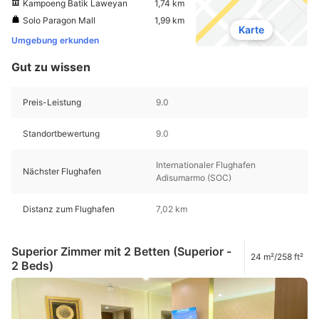
Kampoeng Batik Laweyan
1,74 km
Solo Paragon Mall
1,99 km
Karte
Umgebung erkunden
Gut zu wissen
Preis-Leistung
9.0
Standortbewertung
9.0
Internationaler Flughafen
Nächster Flughafen
Adisumarmo (SOC)
Distanz zum Flughafen
7,02 km
Superior Zimmer mit 2 Betten (Superior -
24 m²/258 ft²
2 Beds)