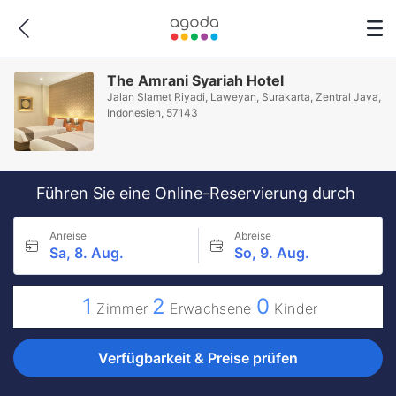
The Amrani Syariah Hotel
Jalan Slamet Riyadi, Laweyan, Surakarta, Zentral Java,
Indonesien, 57143
Führen Sie eine Online-Reservierung durch
Anreise
Abreise
Sa, 8. Aug.
So, 9. Aug.
1
2
0
Zimmer
Erwachsene
Kinder
Verfügbarkeit & Preise prüfen