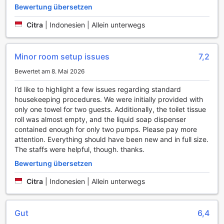
Zusätzlich zu diesen Annehmlichkeiten bietet das Hotel
Bewertung übersetzen
auch einen kostenlosen Parkplatz vor Ort, der für
Selbstfahrer ideal ist. Die Möglichkeit zur Selbstparkierung
Citra
|
Indonesien | Allein unterwegs
sorgt dafür, dass Sie sich keine Gedanken über die
Sicherheit Ihres Fahrzeugs machen müssen. Für diejenigen,
die lieber öffentliche Verkehrsmittel nutzen, steht ein
Minor room setup issues
7,2
zuverlässiger Taxi-Service zur Verfügung, der Sie schnell
Bewertet am 8. Mai 2026
und bequem zu Ihrem gewünschten Ziel bringt. Mit all
diesen Transportmöglichkeiten ist das Amrani Syariah Hotel
I’d like to highlight a few issues regarding standard
der perfekte Ausgangspunkt für Ihre Erkundungstouren in
housekeeping procedures. We were initially provided with
Surakarta.
only one towel for two guests. Additionally, the toilet tissue
roll was almost empty, and the liquid soap dispenser
Zimmerausstattung im Amrani Syariah Hotel
contained enough for only two pumps. Please pay more
attention. Everything should have been new and in full size.
Im Amrani Syariah Hotel in Surakarta erleben Sie eine
The staffs were helpful, though. thanks.
harmonische Kombination aus Komfort und Stil in jedem
Bewertung übersetzen
Zimmer. Jedes Zimmer ist mit einer modernen Klimaanlage
ausgestattet, die dafür sorgt, dass Sie sich auch an den
Citra
|
Indonesien | Allein unterwegs
heißesten Tagen wohlfühlen. Genießen Sie entspannende
Abende vor dem Fernseher, der über Satelliten- und Kabel-
TV verfügt, sodass Sie Ihre Lieblingssendungen und Filme
Gut
6,4
in bester Qualität ansehen können.