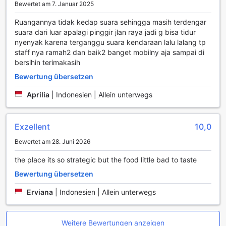
Zusätzlich zu den Annehmlichkeiten im Inneren der Zimmer,
Bewertet am 7. Januar 2025
wie einem eigenen Balkon oder einer Terrasse, bieten die
Unterkünfte einen atemberaubenden Blick auf die
Ruangannya tidak kedap suara sehingga masih terdengar
Umgebung. Für Kaffeeliebhaber steht eine eigene Kaffee-
suara dari luar apalagi pinggir jlan raya jadi g bisa tidur
und Teemaschine bereit, während Sie sich an kostenlosem,
nyenyak karena terganggu suara kendaraan lalu lalang tp
abgefülltem Wasser bedienen können. Die Badezimmer
staff nya ramah2 dan baik2 banget mobilny aja sampai di
sind mit hochwertigen Toilettenartikeln ausgestattet, und
bersihin terimakasih
frische Handtücher sowie Bettwäsche sorgen für ein
Bewertung übersetzen
angenehmes und hygienisches Ambiente während Ihres
Aufenthalts.
Aprilia
|
Indonesien | Allein unterwegs
Kulinarische Erlebnisse im Amrani Syariah Hotel
Exzellent
10,0
Das Amrani Syariah Hotel in Surakarta bietet seinen Gästen
ein unvergessliches kulinarisches Erlebnis, das sowohl
Bewertet am 28. Juni 2026
Vielfalt als auch Qualität vereint. Das hoteleigene
the place its so strategic but the food little bad to taste
Restaurant serviert eine breite Palette an köstlichen
Gerichten, die sowohl lokale als auch internationale Küche
Bewertung übersetzen
umfassen. Besonders hervorzuheben ist das Halal-
Angebot, das sicherstellt, dass alle Speisen den
Erviana
|
Indonesien | Allein unterwegs
islamischen Ernährungsvorschriften entsprechen, und somit
eine ideale Wahl für alle Gäste darstellt, die Wert auf eine
halal-konforme Ernährung legen.
Weitere Bewertungen anzeigen