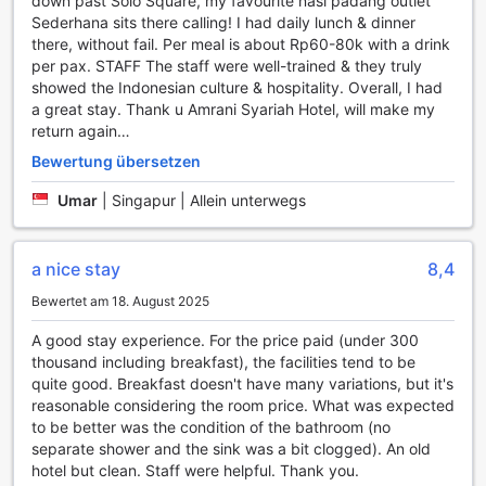
down past Solo Square, my favourite nasi padang outlet
Kontakt bleiben oder Ihre Reisepläne aktualisieren können.
Sederhana sits there calling! I had daily lunch & dinner
Weitere praktische Einrichtungen wie ein
there, without fail. Per meal is about Rp60-80k with a drink
Gepäckaufbewahrungsservice, ein Express-Check-in/-
per pax. STAFF The staff were well-trained & they truly
Check-out und ein Verkaufsautomat runden das Angebot
showed the Indonesian culture & hospitality. Overall, I had
ab und sorgen dafür, dass Sie sich während Ihres
a great stay. Thank u Amrani Syariah Hotel, will make my
Aufenthalts rundum wohlfühlen.
return again…
Bewertung übersetzen
Transportmöglichkeiten im Amrani Syariah Hotel
Umar
|
Singapur | Allein unterwegs
Das Amrani Syariah Hotel in Surakarta bietet seinen Gästen
eine Vielzahl an komfortablen Transportmöglichkeiten, die
den Aufenthalt noch angenehmer gestalten. Der
a nice stay
8,4
hoteleigene Flughafentransfer sorgt dafür, dass Sie nach
Ihrer Ankunft in Indonesien stressfrei ins Hotel gelangen.
Bewertet am 18. August 2025
Darüber hinaus können Sie die praktischen Shuttle-
A good stay experience. For the price paid (under 300
Services nutzen, die Sie bequem zu beliebten
thousand including breakfast), the facilities tend to be
Sehenswürdigkeiten und Attraktionen der Stadt bringen.
quite good. Breakfast doesn't have many variations, but it's
Für Reisende, die die Umgebung auf eigene Faust
reasonable considering the room price. What was expected
erkunden möchten, steht ein umfassender
to be better was the condition of the bathroom (no
Mietwagenservice zur Verfügung, der es Ihnen ermöglicht,
separate shower and the sink was a bit clogged). An old
die Freiheit zu genießen, die Schönheiten von Surakarta in
hotel but clean. Staff were helpful. Thank you.
Ihrem eigenen Tempo zu entdecken.