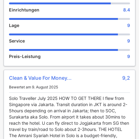
einladenden Hotel, das Ihnen eine perfekte Mischung aus
Einrichtungen
8.4
Komfort und Gastfreundschaft bietet.
Unterhaltungseinrichtungen im Amrani Syariah Hotel
Lage
9
Das Amrani Syariah Hotel in Surakarta, Indonesien, bietet
Service
9
eine Vielzahl von Unterhaltungseinrichtungen, die darauf
abzielen, den Gästen eine entspannende und angenehme
Erfahrung zu ermöglichen. Besonders hervorzuheben ist
Preis-Leistung
9
der hoteleigene Wellnessbereich, der eine breite Palette
von Massagen und Spa-Behandlungen anbietet. Hier
können die Gäste in eine Welt der Ruhe eintauchen und sich
Clean & Value For Money...
9,2
von erfahrenen Therapeuten verwöhnen lassen. Ob Sie sich
nach einem langen Tag voller Erkundungen entspannen
Bewertet am 9. August 2025
oder einfach nur eine Auszeit nehmen möchten, die Spa-
Einrichtungen des Hotels sind der perfekte Ort dafür.
Solo Traveller July 2025 HOW TO GET THERE I flew from
Zusätzlich verfügt das Amrani Syariah Hotel über einen
Singapore via Jakarta. Transit duration in JKT is around 2-
gemeinsamen Lounge- und TV-Bereich, der ideal ist, um
5hours depending on arrival in Jakarta; then to SOC,
sich mit anderen Gästen auszutauschen oder einfach nur
Surakarta aka Solo. From airport it takes about 30mins to
einen Film zu genießen. Dieser einladende Raum ist mit
reach the hotel. U can fly direct to Jogjakarta from SG then
bequemen Sitzgelegenheiten ausgestattet und bietet eine
travel by train/road to Solo about 2-3hours. THE HOTEL
gemütliche Atmosphäre, in der Sie sich entspannen und die
The Amrani Syariah Hotel in Solo is a budget-friendly,