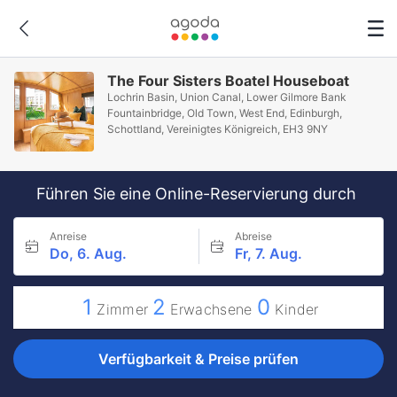
The Four Sisters Boatel Houseboat
Lochrin Basin, Union Canal, Lower Gilmore Bank
Fountainbridge, Old Town, West End, Edinburgh,
Schottland, Vereinigtes Königreich, EH3 9NY
Führen Sie eine Online-Reservierung durch
Anreise
Abreise
Do, 6. Aug.
Fr, 7. Aug.
1
2
0
Zimmer
Erwachsene
Kinder
Verfügbarkeit & Preise prüfen