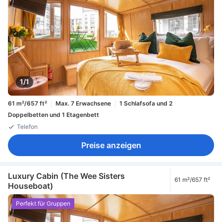
1/1
61 m²/657 ft²
Max. 7 Erwachsene
1 Schlafsofa und 2
Doppelbetten und 1 Etagenbett
Telefon
Preise anzeigen
Luxury Cabin (The Wee Sisters
61 m²/657 ft²
Houseboat)
Perfekt für Gruppen