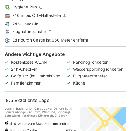
Hygiene Plus
740 m bis Öffi-Haltestelle
24h-Check-in
Flughafentransfer
Edinburgh Castle ist 960 Meter entfernt
Andere wichtige Angebote
Kostenloses WLAN
Parkmöglichkeiten
24h-Check-in
Wassersportmöglichkeiten
Golfplatz (im Umkreis von 3
Flughafentransfer
km)
Familienzimmer
Küche
8.5
Exzellente Lage
Lochrin Basin, Union Canal, Lower Gilmore Bank
Fountainbridge, Old Town, West End, Edinburgh,
Schottland, Vereinigtes Königreich, EH3 9NY
410 Meter vom Stadtzentrum entfernt
Edinburgh Castle
960 m