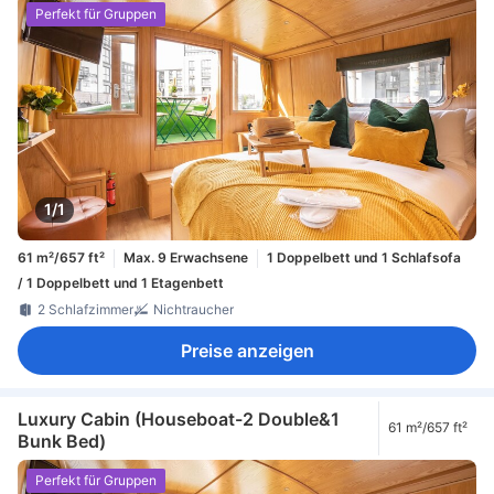
Wasserkocher
Weingläser
Aufklappbares Bett
Balkon/Terrasse
Perfekt für Gruppen
Fenster
Fenster lassen sich öffnen
Fenster lassen sich öffnen
Mülleimer
Outdoor-Möbel
Sitzecke
Sofa
Untere Etage
Bügelmöglichkeit
Kleiderschrank
Nähetui
Wäscheständer
Wäschetrockner
Waschmaschine
Haustiere im Zimmer erlaubt
Erste-Hilfe-Set
Feuerlöscher
Freistehend
Kohlenmonoxiddetektor
Nichtraucher
Rauchmelder
Sicherheitsfunktionen
Zugang über Treppe
1/1
61 m²/657 ft²
Max. 9 Erwachsene
1 Doppelbett und 1 Schlafsofa
/ 1 Doppelbett und 1 Etagenbett
2 Schlafzimmer
Nichtraucher
Preise anzeigen
Luxury Cabin (Houseboat-2 Double&1
61 m²/657 ft²
Bunk Bed)
Perfekt für Gruppen