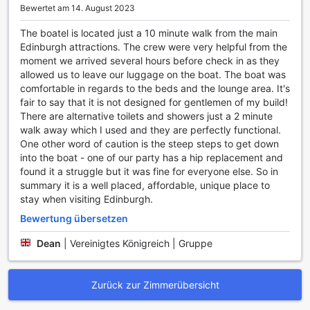
Büchern und Zeitschriften bereithält. Hier können Sie in
Bewertet am 14. August 2023
Ruhe schmökern oder sich mit einem guten Buch auf die
gemütliche Terrasse zurückziehen und den Blick auf das
The boatel is located just a 10 minute walk from the main
Wasser genießen.
Edinburgh attractions. The crew were very helpful from the
Für gesellige Abende lädt die stilvolle Bar des Boatel ein,
moment we arrived several hours before check in as they
wo Sie eine Auswahl an erfrischenden Getränken und
allowed us to leave our luggage on the boat. The boat was
Cocktails genießen können. Ob Sie sich nach einem langen
comfortable in regards to the beds and the lounge area. It's
Tag entspannen oder sich mit Freunden austauschen
fair to say that it is not designed for gentlemen of my build!
möchten, die Bar ist der perfekte Ort, um den Abend
There are alternative toilets and showers just a 2 minute
ausklingen zu lassen. Zudem können Gäste die ruhige
walk away which I used and they are perfectly functional.
Gartenlandschaft erkunden, die nicht nur zur Erholung
One other word of caution is the steep steps to get down
einlädt, sondern auch eine malerische Kulisse für
into the boat - one of our party has a hip replacement and
entspannte Stunden im Freien bietet. Das Four Sisters
found it a struggle but it was fine for everyone else. So in
Boatel Houseboat ist somit der ideale Rückzugsort für alle,
summary it is a well placed, affordable, unique place to
die ein wenig Abwechslung und Unterhaltung in ihrem
stay when visiting Edinburgh.
Aufenthalt suchen.
Bewertung übersetzen
Sportliche Aktivitäten auf der Four Sisters Boatel
Dean
|
Vereinigtes Königreich | Gruppe
Houseboat
Die Four Sisters Boatel Houseboat in Edinburgh bietet eine
Zurück zur Zimmerübersicht
Vielzahl an Sporteinrichtungen, die sowohl für aktive
Urlauber als auch für entspannte Genießer ideal sind. Auf