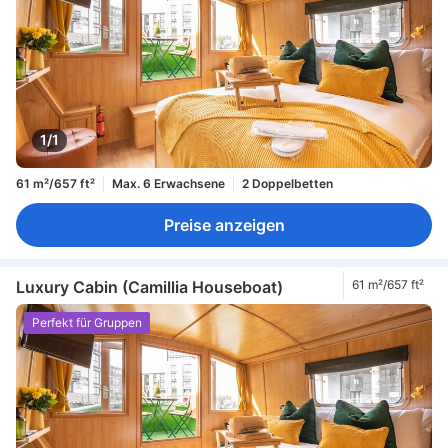
1/1
61 m²/657 ft²
Max. 6 Erwachsene
2 Doppelbetten
Preise anzeigen
Luxury Cabin (Camillia Houseboat)
61 m²/657 ft²
Perfekt für Gruppen