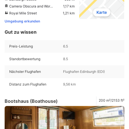
Camera Obscura and World of Illusions
1,17 km
Karte
Royal Mile Street
1,21 km
Umgebung erkunden
Gut zu wissen
Preis-Leistung
6.5
Standortbewertung
8.5
Nächster Flughafen
Flughafen Edinburgh (EDI)
Distanz zum Flughafen
9,56 km
Bootshaus (Boathouse)
200 m²/2153 ft²