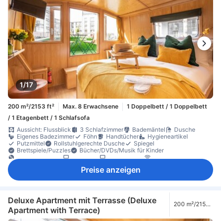
Wäschetrockner
Waschmaschine
Baby-Annehmlichkeiten (auf Anfrage)
Babybett (auf Anfrage)
Feuerlöscher
Kohlenmonoxiddetektor
Rauchmelder
Sicherheitsfunktionen
Sicherheitsgitter für Babys
Zugang über Treppe
1/17
200 m²/2153 ft²
Max. 8 Erwachsene
1 Doppelbett / 1 Doppelbett
/ 1 Etagenbett / 1 Schlafsofa
Aussicht: Flussblick
3 Schlafzimmer
Bademäntel
Dusche
Eigenes Badezimmer
Föhn
Handtücher
Hygieneartikel
Putzmittel
Rollstuhlgerechte Dusche
Spiegel
Brettspiele/Puzzles
Bücher/DVDs/Musik für Kinder
DVD/CD-Spieler
Fernseher
Flachbild-TV
Gratis-WLAN
Internetzugang (drahtlos)
Leselampe
On-Demand-Filme
Radio
Preise anzeigen
Streaming-Dienste (wie z. B. Netflix)
Tragbarer WLAN-Hotspot
Bettwäsche
Eigener Eingang
Händedesinfektionsmittel
Hausschuhe
Heizdecke
Heizung
Regenschirm
Steckdose in Bettnähe
Steckdosenadapter
Ventilator
Wecker
Esstisch
Gratis-Wasser
Grillstelle
Instantkaffee (gratis)
Deluxe Apartment mit Terrasse (Deluxe
200 m²/2153
Küche (voll ausgestattet)
Küchengeschirr
Kühlschrank
Apartment with Terrace)
ft²
Mikrowelle
Tee (gratis)
Tee- und Kaffeezubereiter
Wasserkocher
Weingläser
Arbeitsplatz (Laptop-freundlich)