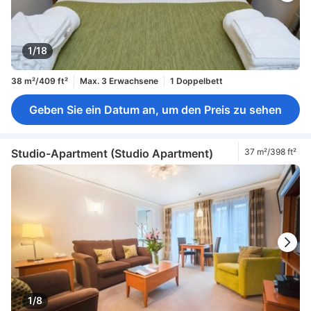
1/18
38 m²/409 ft²
Max. 3 Erwachsene
1 Doppelbett
Geben Sie ein Datum an, um den Preis zu sehen
Studio-Apartment (Studio Apartment)
37 m²/398 ft²
1/8