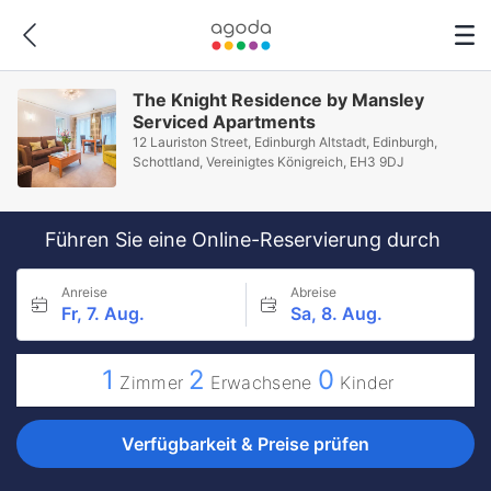
The Knight Residence by Mansley
Serviced Apartments
12 Lauriston Street, Edinburgh Altstadt, Edinburgh,
Schottland, Vereinigtes Königreich, EH3 9DJ
Führen Sie eine Online-Reservierung durch
Anreise
Abreise
Fr, 7. Aug.
Sa, 8. Aug.
1
2
0
Zimmer
Erwachsene
Kinder
Verfügbarkeit & Preise prüfen