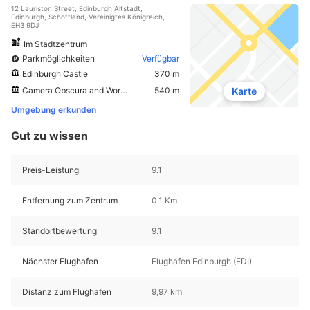
12 Lauriston Street, Edinburgh Altstadt,
Edinburgh, Schottland, Vereinigtes Königreich,
EH3 9DJ
Im Stadtzentrum
Parkmöglichkeiten
Verfügbar
Edinburgh Castle
370 m
Camera Obscura and World of Illusions
540 m
Karte
Umgebung erkunden
Gut zu wissen
Preis-Leistung
9.1
Entfernung zum Zentrum
0.1 Km
Standortbewertung
9.1
Nächster Flughafen
Flughafen Edinburgh (EDI)
Distanz zum Flughafen
9,97 km