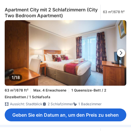
Apartment City mit 2 Schlafzimmern (City
63 m²/678 ft²
Two Bedroom Apartment)
1/18
63 m²/678 ft²
Max. 4 Erwachsene
1 Queensize-Bett / 2
Einzelbetten / 1 Schlafsofa
Aussicht: Stadtblick
2 Schlafzimmer
1 Badezimmer
Geben Sie ein Datum an, um den Preis zu sehen