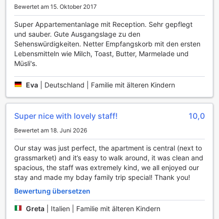
Bewertet am 15. Oktober 2017
stets in makellosem Zustand bleibt. Für diejenigen, die auf
der Durchreise sind oder einfach nur die Annehmlichkeiten
Super Appartementanlage mit Reception. Sehr gepflegt
eines eigenen Zuhauses genießen möchten, stehen
und sauber. Gute Ausgangslage zu den
Wäscheservice und chemische Reinigung zur Verfügung,
Sehenswürdigkeiten. Netter Empfangskorb mit den ersten
damit Sie sich um nichts kümmern müssen. Darüber hinaus
Lebensmitteln wie Milch, Toast, Butter, Marmelade und
bieten wir einen Express-Check-in und -Check-out, um
Müsli's.
Ihren Aufenthalt so reibungslos wie möglich zu gestalten.
Die Sicherheit und der Komfort unserer Gäste stehen an
Eva
|
Deutschland | Familie mit älteren Kindern
oberster Stelle. Daher sind alle Zimmer mit kostenlosem
WLAN ausgestattet, damit Sie jederzeit mit der Außenwelt
verbunden bleiben können. In den öffentlichen Bereichen
Super nice with lovely staff!
10,0
steht Ihnen ebenfalls kostenloses WLAN zur Verfügung. Für
den Fall, dass Sie Wertgegenstände sicher aufbewahren
Bewertet am 18. Juni 2026
möchten, nutzen Sie unsere Sicherheitsfächer. Zudem steht
Ihnen ein Concierge-Service zur Verfügung, der Ihnen bei
Our stay was just perfect, the apartment is central (next to
Fragen oder Wünschen jederzeit gerne behilflich ist. Egal,
grassmarket) and it’s easy to walk around, it was clean and
ob Sie eine kleine Erfrischung aus dem Automaten
spacious, the staff was extremely kind, we all enjoyed our
benötigen oder eine designated smoking area suchen – im
stay and made my bday family trip special! Thank you!
The Knight Residence by Mansley ist alles darauf
Bewertung übersetzen
ausgelegt, Ihren Aufenthalt so angenehm wie möglich zu
gestalten.
Greta
|
Italien | Familie mit älteren Kindern