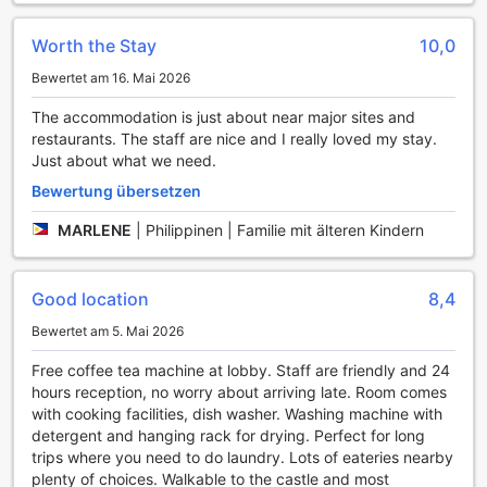
Transportmöglichkeiten im The Knight Residence by
Mansley Serviced Apartments
Worth the Stay
10,0
Die Knight Residence by Mansley Serviced Apartments in
Bewertet am 16. Mai 2026
Edinburgh bietet ihren Gästen eine Vielzahl von
The accommodation is just about near major sites and
Transportmöglichkeiten, die den Aufenthalt so angenehm
restaurants. The staff are nice and I really loved my stay.
wie möglich gestalten. Mit einem hauseigenen Parkplatz,
Just about what we need.
der direkt vor Ort verfügbar ist, haben Sie die Freiheit, Ihr
Fahrzeug sicher abzustellen, während Sie die Stadt
Bewertung übersetzen
erkunden. Bitte beachten Sie, dass für die Nutzung des
Parkplatzes Gebühren anfallen, die jedoch im Vergleich zu
MARLENE
|
Philippinen | Familie mit älteren Kindern
den Vorteilen einer zentralen Lage in der Nähe von
Sehenswürdigkeiten und Attraktionen minimal sind.
Darüber hinaus steht Ihnen ein zuverlässiger Taxi-Service
Good location
8,4
zur Verfügung, der Ihnen die Flexibilität bietet, schnell und
Bewertet am 5. Mai 2026
bequem zu Ihrem gewünschten Ziel zu gelangen. Egal, ob
Sie eine Sightseeing-Tour planen oder zu einem
Free coffee tea machine at lobby. Staff are friendly and 24
geschäftlichen Termin fahren müssen, die
hours reception, no worry about arriving late. Room comes
Transportmöglichkeiten im The Knight Residence sorgen
with cooking facilities, dish washer. Washing machine with
dafür, dass Sie jederzeit mobil sind. Genießen Sie die
detergent and hanging rack for drying. Perfect for long
Freiheit, Edinburgh nach Ihren Wünschen zu entdecken,
trips where you need to do laundry. Lots of eateries nearby
ohne sich um die Logistik kümmern zu müssen.
plenty of choices. Walkable to the castle and most