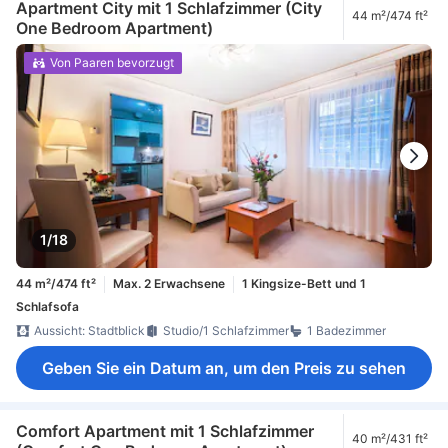
Apartment City mit 1 Schlafzimmer (City
44 m²/474 ft²
One Bedroom Apartment)
Von Paaren bevorzugt
1/18
44 m²/474 ft²
Max. 2 Erwachsene
1 Kingsize-Bett und 1
Schlafsofa
Aussicht: Stadtblick
Studio/1 Schlafzimmer
1 Badezimmer
Geben Sie ein Datum an, um den Preis zu sehen
Comfort Apartment mit 1 Schlafzimmer
40 m²/431 ft²