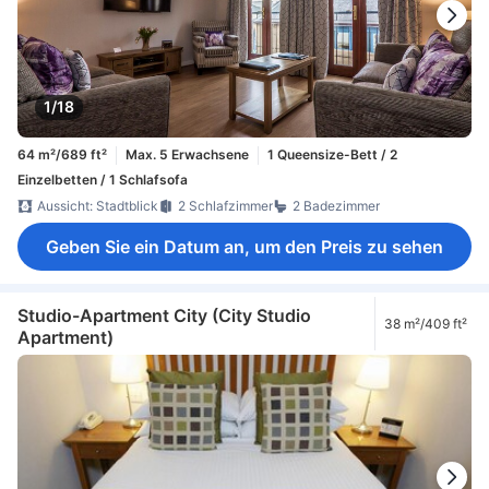
1/18
64 m²/689 ft²
Max. 5 Erwachsene
1 Queensize-Bett / 2
Einzelbetten / 1 Schlafsofa
Aussicht: Stadtblick
2 Schlafzimmer
2 Badezimmer
Geben Sie ein Datum an, um den Preis zu sehen
Studio-Apartment City (City Studio
38 m²/409 ft²
Apartment)