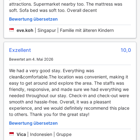
attractions. Supermarket nearby too. The mattress was
Zimmerausstattung im The Knight Residence by Mansley
soft. Sofa bed was soft too. Overall decent
Serviced Apartments
Bewertung übersetzen
Die Zimmer im The Knight Residence by Mansley Serviced
eve.koh
|
Singapur | Familie mit älteren Kindern
Apartments bieten eine komfortable und stilvolle Unterkunft
für alle Reisenden. Jedes Zimmer ist mit einem modernen
Fernseher ausgestattet, der Ihnen Zugang zu einer Vielzahl
Exzellent
10,0
von Satelliten- und Kabelkanälen bietet, damit Sie auch
während Ihres Aufenthalts in Edinburgh bestens
Bewertet am 4. Mai 2026
unterhalten werden. Zudem steht Ihnen täglich eine frische
Zeitung zur Verfügung, damit Sie immer über die neuesten
We had a very good stay. Everything was
Nachrichten informiert sind.
clean&comfortable.The location was convenient, making it
Für zusätzlichen Komfort sorgen die bereitgestellten
easy to get around and explore the area. The staffs was
Bademäntel, die Ihnen ein Gefühl von Luxus und
friendly, responsive, and made sure we had everything we
Entspannung vermitteln. Nach einem langen Tag in der
needed throughout our stay. Check-in and check-out were
Stadt können Sie sich mit einem Haartrockner in Ihrem
smooth and hassle-free. Overall, it was a pleasant
Zimmer frisch machen. Darüber hinaus steht Ihnen ein
experience, and we would definitely recommend this place
Kühlschrank zur Verfügung, in dem Sie Ihre Snacks und
to others. Thank you for the great stay!
Getränke kühl halten können – perfekt für eine kleine
Bewertung übersetzen
Erfrischung nach einem erlebnisreichen Tag.
Vica
|
Indonesien | Gruppe
Kulinarische Erlebnisse im The Knight Residence by