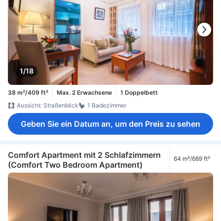
1/18
38 m²/409 ft²
Max. 2 Erwachsene
1 Doppelbett
Aussicht: Straßenblick
1 Badezimmer
Geben Sie ein Datum an, um den Preis zu sehen
Comfort Apartment mit 2 Schlafzimmern
64 m²/689 ft²
(Comfort Two Bedroom Apartment)