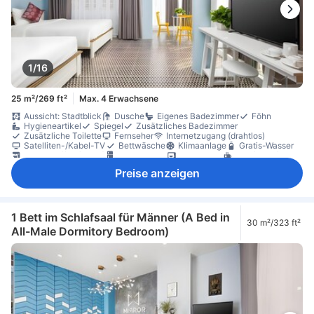
1/16
25 m²/269 ft²
Max. 4 Erwachsene
Aussicht: Stadtblick
Dusche
Eigenes Badezimmer
Föhn
Hygieneartikel
Spiegel
Zusätzliches Badezimmer
Zusätzliche Toilette
Fernseher
Internetzugang (drahtlos)
Satelliten-/Kabel-TV
Bettwäsche
Klimaanlage
Gratis-Wasser
Instantkaffee (gratis)
Kühlschrank
Mikrowelle
Tee (gratis)
Balkon/Terrasse
Schreibtisch
Sitzecke
Bügelmöglichkeit
Preise anzeigen
Kleiderschrank
Waschmaschine
1 Bett im Schlafsaal für Männer (A Bed in
30 m²/323 ft²
All-Male Dormitory Bedroom)