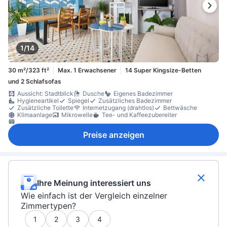
1/14
30 m²/323 ft²
Max. 1 Erwachsener
14 Super Kingsize-Betten
und 2 Schlafsofas
Aussicht: Stadtblick
Dusche
Eigenes Badezimmer
Hygieneartikel
Spiegel
Zusätzliches Badezimmer
Zusätzliche Toilette
Internetzugang (drahtlos)
Bettwäsche
Klimaanlage
Mikrowelle
Tee- und Kaffeezubereiter
Schließfach
Preise anzeigen
Ihre Meinung interessiert uns
Wie einfach ist der Vergleich einzelner
Zimmertypen?
1
2
3
4