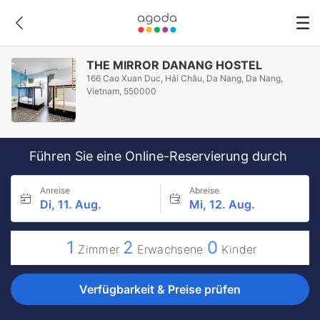
THE MIRROR DANANG HOSTEL
166 Cao Xuan Duc, Hải Châu, Da Nang, Da Nang,
Vietnam, 550000
Führen Sie eine Online-Reservierung durch
Anreise
Abreise
Di, 11. Aug.
Mi, 12. Aug.
1
2
0
Zimmer
Erwachsene
Kinder
Verfügbarkeit & Preise prüfen