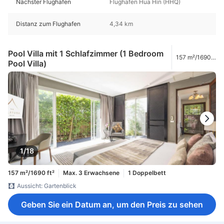
Nächster Flughafen
Flughafen Hua Hin (HHQ)
Distanz zum Flughafen
4,34 km
Pool Villa mit 1 Schlafzimmer (1 Bedroom
157 m²/1690
Pool Villa)
ft²
1/18
157 m²/1690 ft²
Max. 3 Erwachsene
1 Doppelbett
Aussicht: Gartenblick
Geben Sie ein Datum an, um den Preis zu sehen