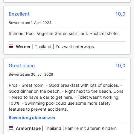
wird die Unterhaltung nicht nur durch Aktivität, sondern
auch durch Erholung und Naturverbundenheit definiert.
Exzellent
10,0
Sporteinrichtungen im The Palayana Resort & Villas Hua
Bewertet am 1. April 2024
Hin
Schöner Pool. Vögel im Garten sehr Laut. Hochzeitshotel.
Das The Palayana Resort & Villas Hua Hin bietet seinen
Gästen ein erstklassiges Sporterlebnis, das keine Wünsche
Werner
|
Thailand | Zu zweit unterwegs
offenlässt. Das moderne Fitnesscenter ist mit
hochmodernen Geräten ausgestattet und bietet alles, was
Sie für ein effektives Training benötigen. Ob Cardio,
Great place.
10,0
Krafttraining oder ein entspannendes Workout – hier
können Sie Ihre Fitnessziele in einer inspirierenden
Bewertet am 30. Juli 2026
Umgebung erreichen. Die lichtdurchfluteten Räume und die
freundliche Atmosphäre machen das Training zu einem
Pros - Great room. - Good breakfast with lots of choices. -
wahren Vergnügen.
Good dinner on the beach. - Right next to the beach. Cons
Für Wassersportliebhaber ist der Außenpool ein absolutes
- Need to have a car to get here. - Toilet wasn't working
Highlight. Genießen Sie ein erfrischendes Bad inmitten der
100%. - Swimming pool could use some more safety
tropischen Gartenlandschaft oder entspannen Sie einfach
features to prevent accidents.
am Poolrand mit einem köstlichen Getränk von der Poolbar.
Bewertung übersetzen
Der private Strand des Resorts lädt zudem zu
ausgedehnten Strandspaziergängen und verschiedenen
Armorntape
|
Thailand | Familie mit älteren Kindern
Wassersportaktivitäten ein. Hier können Sie die Seele