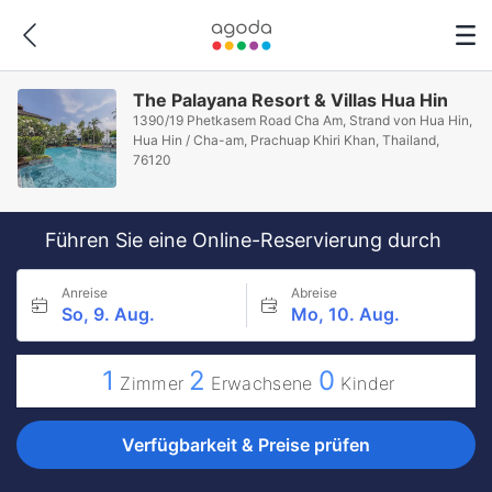
The Palayana Resort & Villas Hua Hin
1390/19 Phetkasem Road Cha Am, Strand von Hua Hin,
Hua Hin / Cha-am, Prachuap Khiri Khan, Thailand,
76120
Führen Sie eine Online-Reservierung durch
Anreise
Abreise
So, 9. Aug.
Mo, 10. Aug.
1
2
0
Zimmer
Erwachsene
Kinder
Verfügbarkeit & Preise prüfen