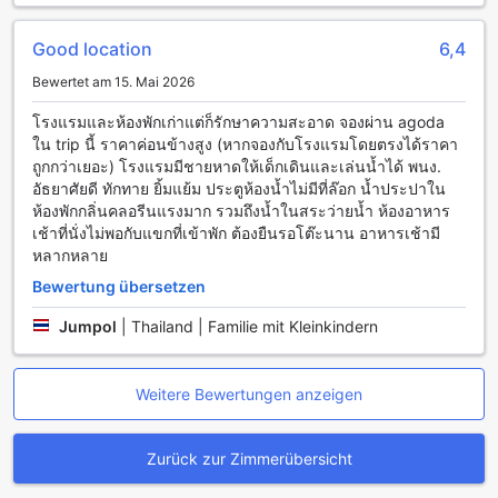
baumeln lassen und die Schönheit der thailändischen Küste
in vollen Zügen genießen. Das The Palayana Resort & Villas
Good location
6,4
Hua Hin ist der perfekte Ort, um Sport und Erholung
miteinander zu verbinden.
Bewertet am 15. Mai 2026
โรงแรมและห้องพักเก่าแต่ก็รักษาความสะอาด จองผ่าน agoda
Komfortable Annehmlichkeiten im The Palayana Resort &
ใน trip นี้ ราคาค่อนข้างสูง (หากจองกับโรงแรมโดยตรงได้ราคา
Villas Hua Hin
ถูกกว่าเยอะ) โรงแรมมีชายหาดให้เด็กเดินและเล่นน้ำได้ พนง.
อัธยาศัยดี ทักทาย ยิ้มแย้ม ประตูห้องน้ำไม่มีที่ล๊อก น้ำประปาใน
Das The Palayana Resort & Villas Hua Hin bietet seinen
ห้องพักกลิ่นคลอรีนแรงมาก รวมถึงน้ำในสระว่ายน้ำ ห้องอาหาร
Gästen eine Vielzahl an Annehmlichkeiten, die den
เช้าที่นั่งไม่พอกับแขกที่เข้าพัก ต้องยืนรอโต๊ะนาน อาหารเช้ามี
Aufenthalt so angenehm wie möglich gestalten. Der
หลากหลาย
Wäsche- und Reinigungsservice sorgt dafür, dass Sie sich
um nichts kümmern müssen und stets frisch und gepflegt
Bewertung übersetzen
erscheinen können. Ob Sie nun einen schnellen
Jumpol
|
Thailand | Familie mit Kleinkindern
Wäscheservice oder eine gründliche Trockenreinigung
benötigen, das freundliche Personal steht Ihnen jederzeit
zur Verfügung. Auch der Zimmerservice ermöglicht es
Ihnen, in der Privatsphäre Ihrer Unterkunft zu speisen, ohne
Weitere Bewertungen anzeigen
das Resort verlassen zu müssen.
Für die Sicherheit Ihrer Wertsachen stehen Ihnen im Resort
Zurück zur Zimmerübersicht
sichere Schließfächer zur Verfügung. Darüber hinaus
können Sie in den öffentlichen Bereichen und in allen