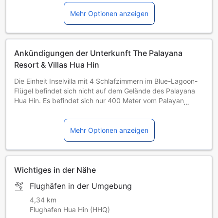
Mehr Optionen anzeigen
Ankündigungen der Unterkunft The Palayana
Resort & Villas Hua Hin
Die Einheit Inselvilla mit 4 Schlafzimmern im Blue-Lagoon-
Flügel befindet sich nicht auf dem Gelände des Palayana
Hua Hin. Es befindet sich nur 400 Meter vom Palayana
Resort entfernt im Flügel der Blauen Lagune des Sheraton.
Sie befindet sich jedoch vollständig im Besitz des
Palayana-Teams und wird von diesem verwaltet. Der
Mehr Optionen anzeigen
Golfwagen wird sofort arrangiert, um Ihren Transfer
zwischen den beiden Veranstaltungsorten mit nur einem
Anruf an die Rezeption zu erledigen, und Sie haben
während Ihres Aufenthalts Zugang zu allen Einrichtungen
Wichtiges in der Nähe
und Dienstleistungen des Palayana.
Flughäfen in der Umgebung
The Palayana Hua Hin Wöchentliche Aktivitäten
Montag Mocktail-Kurs (16:00-17:00 Uhr), Coconut Club
4,34 km
(300 THB pro Person) (Kreieren Sie erfrischende Cocktails
Flughafen Hua Hin (HHQ)
mit Säften und Softdrinks für Feiern)