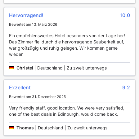
können Sie aus einer Vielzahl von erlesenen Weinen,
kreativen Cocktails und lokalen Bieren wählen, während Sie
die entspannte Stimmung genießen.
Hervorragend!
10,0
Die Bar ist der perfekte Ort, um nach einem Tag voller
Bewertet am 13. März 2026
Erkundungen in Edinburgh zu entspannen. Regelmäßig
finden hier auch Veranstaltungen statt, die das Nachtleben
Ein empfehlenswertes Hotel besonders von der Lage her!
der Stadt bereichern. Ob Live-Musik, Themenabende oder
Das Zimmer fiel durch die hervorragende Sauberkeit auf,
einfach nur gesellige Runden mit anderen Gästen – die Bar
war großzügig und ruhig gelegen. Wir kommen gerne
im The Place bietet eine Vielzahl von Möglichkeiten, um
wieder.
den Abend unterhaltsam zu gestalten. Lassen Sie sich von
der lebhaften Atmosphäre mitreißen und genießen Sie
Christel
|
Deutschland | Zu zweit unterwegs
unvergessliche Momente in dieser charmanten Unterkunft.
Sporteinrichtungen im The Place Edinburgh
Exzellent
9,2
Im The Place in Edinburgh erwartet die Gäste eine Vielzahl
Bewertet am 31. Dezember 2025
erstklassiger Sporteinrichtungen, die sowohl Entspannung
als auch Aktivität bieten. Der hauseigene Golfplatz ist ein
Very friendly staff, good location. We were very satisfied,
wahres Paradies für Golfenthusiasten. Mit malerischen
one of the best deals in Edinburgh, would come back.
Ausblicken auf die schottische Landschaft und einem
anspruchsvollen Layout, das sowohl Anfänger als auch
Thomas
|
Deutschland | Zu zweit unterwegs
erfahrene Spieler herausfordert, können Gäste hier ihre
Golffähigkeiten auf die Probe stellen und gleichzeitig die