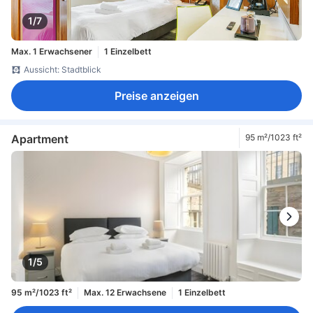
1/7
Max. 1 Erwachsener
1 Einzelbett
Aussicht: Stadtblick
Preise anzeigen
Apartment
95 m²/1023 ft²
1/5
95 m²/1023 ft²
Max. 12 Erwachsene
1 Einzelbett