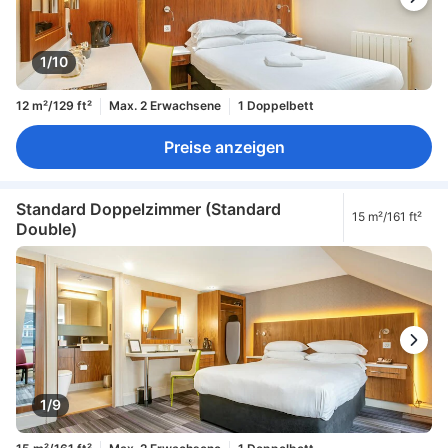
1/10
12 m²/129 ft²
Max. 2 Erwachsene
1 Doppelbett
Preise anzeigen
Standard Doppelzimmer (Standard
15 m²/161 ft²
Double)
1/9