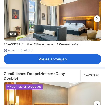
1/13
30 m²/323 ft²
Max. 2 Erwachsene
1 Queensize-Bett
Aussicht: Stadtblick
Preise anzeigen
Gemütliches Doppelzimmer (Cosy
12 m²/129 ft²
Double)
Von Paaren bevorzugt