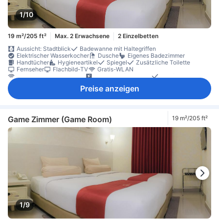
1/10
19 m²/205 ft²
Max. 2 Erwachsene
2 Einzelbetten
Aussicht: Stadtblick
Badewanne mit Haltegriffen
Elektrischer Wasserkocher
Dusche
Eigenes Badezimmer
Handtücher
Hygieneartikel
Spiegel
Zusätzliche Toilette
Fernseher
Flachbild-TV
Gratis-WLAN
Internetzugang (drahtlos)
Satelliten-/Kabel-TV
Telefon
Bettwäsche
Hausschuhe
Klimaanlage
Steckdose in Bettnähe
Preise anzeigen
Weckdienst
Gratis-Wasser
Tee (gratis)
Tee- und Kaffeezubereiter
Wasserkocher
Fenster
Mülleimer
Schreibtisch
Wäscheständer
Nichtraucher
Schließfach im Zimmer
Zugang über Aufzug
Game Zimmer (Game Room)
19 m²/205 ft²
1/9