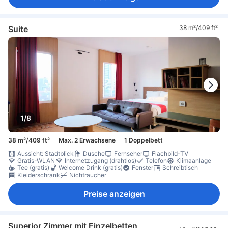
Suite
38 m²/409 ft²
1/8
38 m²/409 ft²
Max. 2 Erwachsene
1 Doppelbett
Aussicht: Stadtblick
Dusche
Fernseher
Flachbild-TV
Gratis-WLAN
Internetzugang (drahtlos)
Telefon
Klimaanlage
Tee (gratis)
Welcome Drink (gratis)
Fenster
Schreibtisch
Kleiderschrank
Nichtraucher
Preise anzeigen
Superior Zimmer mit Einzelbetten