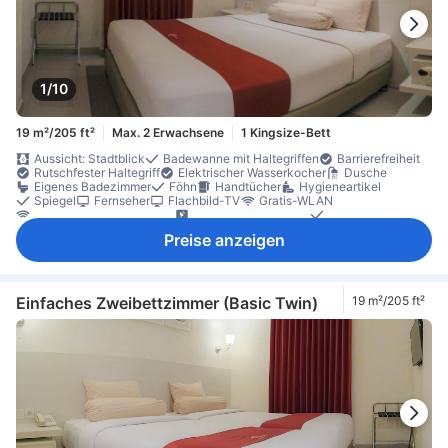
1/10
19 m²/205 ft²
Max. 2 Erwachsene
1 Kingsize-Bett
Aussicht: Stadtblick
Badewanne mit Haltegriffen
Barrierefreiheit
Rutschfester Haltegriff
Elektrischer Wasserkocher
Dusche
Eigenes Badezimmer
Föhn
Handtücher
Hygieneartikel
Spiegel
Fernseher
Flachbild-TV
Gratis-WLAN
Internetzugang (drahtlos)
Satelliten-/Kabel-TV
Telefon
Bettwäsche
Hausschuhe
Klimaanlage
Steckdose in Bettnähe
Preise anzeigen
Weckdienst
Gratis-Wasser
Instantkaffee (gratis)
Tee (gratis)
Tee- und Kaffeezubereiter
Wasserkocher
Tägliche Reinigung
Fenster
Mülleimer
Schreibtisch
Bügelmöglichkeit
Kleiderschrank
Wäscheständer
Rauchmelder
Schließfach im Zimmer
Zugang über Aufzug
Einfaches Zweibettzimmer (Basic Twin)
19 m²/205 ft²