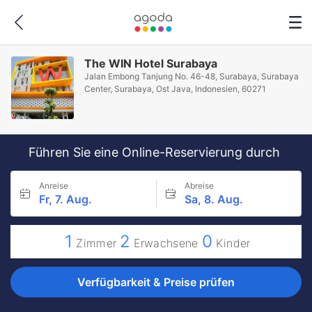
The WIN Hotel Surabaya
Jalan Embong Tanjung No. 46-48, Surabaya, Surabaya
Center, Surabaya, Ost Java, Indonesien, 60271
Führen Sie eine Online-Reservierung durch
Anreise
Abreise
Fr, 7. Aug.
Sa, 8. Aug.
1
2
0
Zimmer
Erwachsene
Kinder
Verfügbarkeit & Preise prüfen