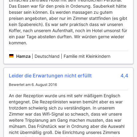
Therapeuten verwöhnen und genießen Sie eine Vielzahl
Das Essen war für den preis in Ordenung. Sauberkeit hätte
von Behandlungen, die Körper und Geist revitalisieren.
besser sein können. Es werden massagen zu gutem
Nach einem entspannenden Tag können Sie im
preisen angeboten, aber nur im Zimmer stattfinden (es gibt
hoteleigenen Garten spazieren gehen, der mit seiner
kein Spabereich). Es war sehr praktisch dass wir unseren
üppigen Vegetation und ruhigen Ecken ein idealer Ort ist,
Koffer, nach unserem Aufenthalt, noch im Hotel umsonst für
um die Seele baumeln zu lassen und neue Energie zu
ein paar Tage abstellen durften. Wir würden gerne wieder
tanken. Ob Sie sich für einen Drink in der Bar entscheiden
kommen.
oder eine wohltuende Massage genießen, das WIN Hotel
Surabaya hat alles, was Sie für einen unvergesslichen
Hamza
|
Deutschland | Familie mit Kleinkindern
Aufenthalt benötigen.
Bequeme Annehmlichkeiten im WIN Hotel Surabaya
Leider die Erwartungen nicht erfüllt
4,4
Das WIN Hotel Surabaya bietet seinen Gästen eine Vielzahl
Bewertet am 6. August 2016
von Annehmlichkeiten, die den Aufenthalt so angenehm wie
möglich gestalten. Der Wäscheservice und die chemische
An der Rezeption wurde uns mit sehr mäßigem Englisch
Reinigung sorgen dafür, dass Ihre Kleidung immer frisch
entgegnet. Die Rezeptiinisten waren bemüht aber es war
und gepflegt ist, während der Zimmerservice es Ihnen
trotzdem schwierig sich zu verständigen. In unserem
ermöglicht, köstliche Mahlzeiten direkt in Ihr Zimmer zu
Zimmer war das Wifi-Signal so schwach, dass wir unsere
bestellen. Für die Sicherheit Ihrer Wertsachen stehen Ihnen
weitere Tripplanung am Gang machen mussten, das war
Safes zur Verfügung, und der Concierge-Service hilft Ihnen
mühsam. Das Frühstück war in Ordnung aber die Auswahl
gerne bei der Planung Ihrer Aktivitäten und Ausflüge in der
nicht übermäßig groß. Die Einrichtung unseres Zimmers
Umgebung.