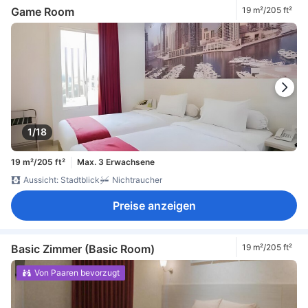
Game Room
19 m²/205 ft²
1/18
19 m²/205 ft²
Max. 3 Erwachsene
Aussicht: Stadtblick
Nichtraucher
Preise anzeigen
Basic Zimmer (Basic Room)
19 m²/205 ft²
Von Paaren bevorzugt