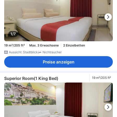
1/7
19 m²/205 ft²
Max. 3 Erwachsene
2 Einzelbetten
Aussicht: Stadtblick
Nichtraucher
Preise anzeigen
Superior Room(1 King Bed)
19 m²/205 ft²