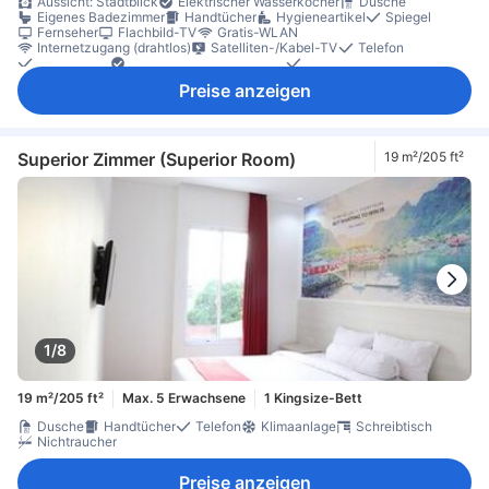
Aussicht: Stadtblick
Elektrischer Wasserkocher
Dusche
Eigenes Badezimmer
Handtücher
Hygieneartikel
Spiegel
Fernseher
Flachbild-TV
Gratis-WLAN
Internetzugang (drahtlos)
Satelliten-/Kabel-TV
Telefon
Bettwäsche
Händedesinfektionsmittel
Hausschuhe
Klimaanlage
Steckdose in Bettnähe
Weckdienst
Gratis-Wasser
Preise anzeigen
Tee- und Kaffeezubereiter
Fenster
Kamin
Mülleimer
Schreibtisch
Sitzecke
Teppichboden
Wäscheständer
Feuerlöscher
Kohlenmonoxiddetektor
Nichtraucher
Rauchmelder
Schließfach im Zimmer
Zugang über Aufzug
Superior Zimmer (Superior Room)
19 m²/205 ft²
1/8
19 m²/205 ft²
Max. 5 Erwachsene
1 Kingsize-Bett
Dusche
Handtücher
Telefon
Klimaanlage
Schreibtisch
Nichtraucher
Preise anzeigen