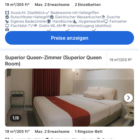
19 m²/205 ft²
Max. 2 Erwachsene
2 Einzelbetten
Aussicht: Stadtblick
Badewanne mit Haltegriffen
Rutschfester Haltegriff
Elektrischer Wasserkocher
Dusche
Eigenes Badezimmer
Handtücher
Hygieneartikel
Fernseher
Flachbild-TV
Gratis-WLAN
Internetzugang (drahtlos)
Satelliten-/Kabel-TV
Telefon
Bettwäsche
Hausschuhe
Klimaanlage
Steckdose in Bettnähe
Weckdienst
Gratis-Wasser
Preise anzeigen
Tee (gratis)
Tee- und Kaffeezubereiter
Wasserkocher
Welcome Drink (gratis)
Fenster
Mülleimer
Schreibtisch
Kleiderschrank
Wäscheständer
Nichtraucher
Schließfach im Zimmer
Zugang über Aufzug
Superior Queen-Zimmer (Superior Queen
19 m²/205 ft²
Room)
1/8
19 m²/205 ft²
Max. 2 Erwachsene
1 Kingsize-Bett