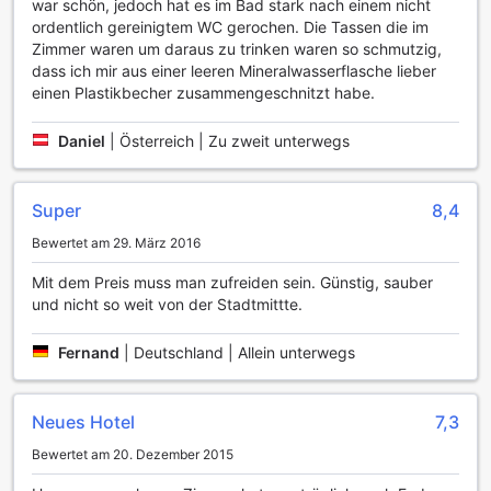
war schön, jedoch hat es im Bad stark nach einem nicht
Darüber hinaus ist das Hotel mit kostenlosem WLAN in allen
ordentlich gereinigtem WC gerochen. Die Tassen die im
Zimmern sowie in den öffentlichen Bereichen ausgestattet,
Zimmer waren um daraus zu trinken waren so schmutzig,
sodass Sie jederzeit und überall in Verbindung bleiben
dass ich mir aus einer leeren Mineralwasserflasche lieber
können. Für Gäste, die eine entspannte Ankunft und
einen Plastikbecher zusammengeschnitzt habe.
Abreise wünschen, bietet das WIN Hotel Surabaya einen
Express-Check-in und -Check-out sowie eine
Daniel
|
Österreich | Zu zweit unterwegs
Gepäckaufbewahrung. Das tägliche Housekeeping sorgt
dafür, dass Ihr Zimmer stets sauber und einladend ist. Für
Raucher gibt es zudem einen ausgewiesenen
Super
8,4
Raucherbereich, der den Bedürfnissen aller Gäste gerecht
wird.
Bewertet am 29. März 2016
Transportmöglichkeiten im WIN Hotel Surabaya
Mit dem Preis muss man zufreiden sein. Günstig, sauber
und nicht so weit von der Stadtmittte.
Das WIN Hotel Surabaya bietet seinen Gästen eine Vielzahl
von Transportmöglichkeiten, um ihren Aufenthalt so
Fernand
|
Deutschland | Allein unterwegs
angenehm wie möglich zu gestalten. Der hoteleigene
Flughafentransfer sorgt dafür, dass Sie bei Ihrer Ankunft in
Surabaya stressfrei und komfortabel ins Hotel gelangen.
Neues Hotel
7,3
Darüber hinaus können Sie die Erkundung der Stadt mit
Bewertet am 20. Dezember 2015
den angebotenen Touren und dem Ticketservice optimal
planen, sodass Sie die schönsten Sehenswürdigkeiten und