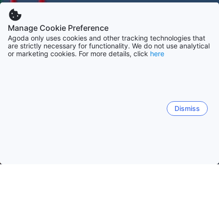
Manage Cookie Preference
Agoda only uses cookies and other tracking technologies that
are strictly necessary for functionality. We do not use analytical
or marketing cookies. For more details, click
here
Dismiss
Startseite
Unterkünfte in Indonesien
Unterkünfte in Ost Java
Surabaya
Malang
Banyuwangi
Bromo
Jembe