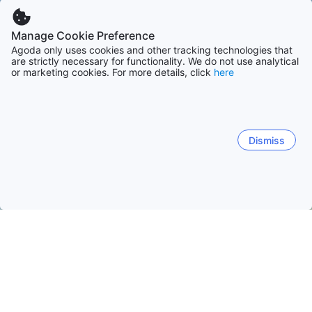
Manage Cookie Preference
Agoda only uses cookies and other tracking technologies that
are strictly necessary for functionality. We do not use analytical
or marketing cookies. For more details, click
here
Dismiss
Startseite
Unterkünfte in Nepal
Unterkünfte in Kosi
Biratnag
Biratnagar
Dharan
Tumlingtar
Itahari
Biratnagar