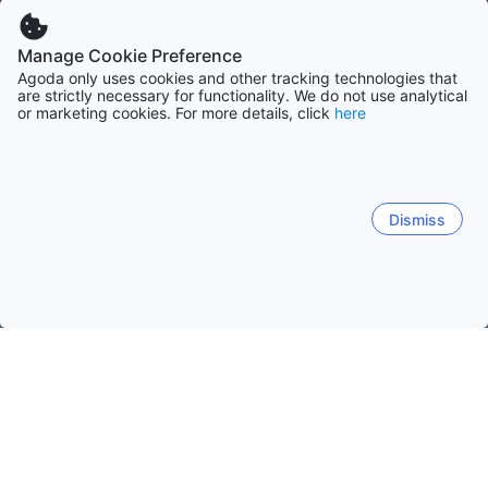
Manage Cookie Preference
Agoda only uses cookies and other tracking technologies that
are strictly necessary for functionality. We do not use analytical
or marketing cookies. For more details, click
here
Dismiss
Startseite
Unterkünfte in Marokko
Unterkünfte in Tangier-Teto
Martil
Tangier
Chefchaouen
Cabo Negro
Asil
Martil