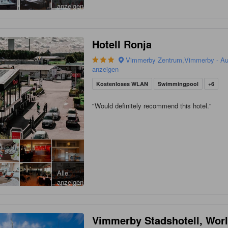
anzeigen
Hotell Ronja
Vimmerby Zentrum,Vimmerby - Auf
anzeigen
Kostenloses WLAN
Swimmingpool
+6
"
Would definitely recommend this hotel.
"
Alle
anzeigen
Vimmerby Stadshotell, Wor