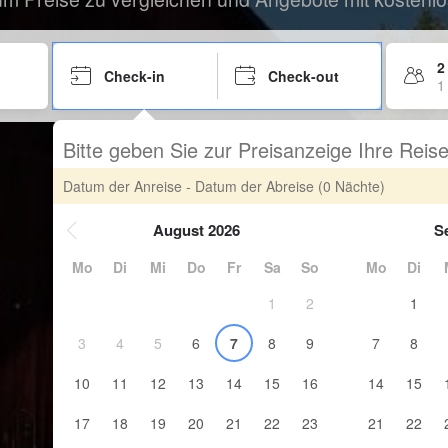
2
Check-in
Check-out
1
Bitte geben Sie zur Preisanzeige Ihre Rei
Datum der Anreise - Datum der Abreise
(0 Nächte)
August 2026
S
Mo
Di
Mi
Do
Fr
Sa
So
Mo
Di
1
2
1
3
4
5
6
7
8
9
7
8
10
11
12
13
14
15
16
14
15
17
18
19
20
21
22
23
21
22