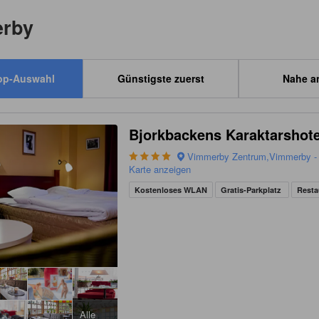
erby
op-Auswahl
Günstigste zuerst
Nahe a
Bjorkbackens Karaktarshote
Vimmerby Zentrum,Vimmerby - 
Karte anzeigen
Kostenloses WLAN
Gratis-Parkplatz
Resta
Alle