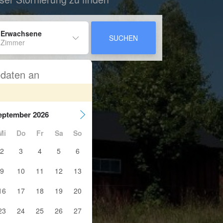
 Erwachsene
SUCHEN
 Zimmer
sedaten an
eptember 2026
Mi
Do
Fr
Sa
So
2
3
4
5
6
9
10
11
12
13
16
17
18
19
20
23
24
25
26
27