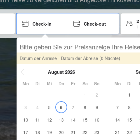
2
Check-in
Check-out
1
Bitte geben Sie zur Preisanzeige Ihre Rei
Datum der Anreise - Datum der Abreise
(0 Nächte)
August 2026
S
Mo
Di
Mi
Do
Fr
Sa
So
Mo
Di
1
2
1
3
4
5
6
7
8
9
7
8
10
11
12
13
14
15
16
14
15
17
18
19
20
21
22
23
21
22