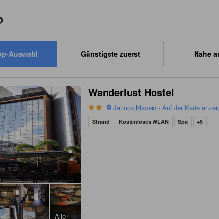
o
op-Auswahl
Günstigste zuerst
Nahe a
Wanderlust Hostel
Jatiuca,Maceio - Auf der Karte anzei
Strand
Kostenloses WLAN
Spa
+5
Alle