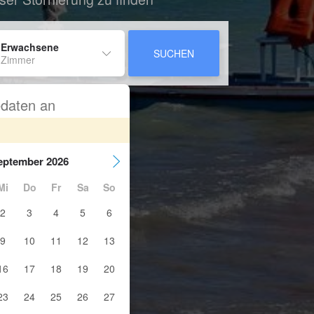
 Erwachsene
SUCHEN
 Zimmer
sedaten an
eptember 2026
Mi
Do
Fr
Sa
So
2
3
4
5
6
9
10
11
12
13
16
17
18
19
20
23
24
25
26
27