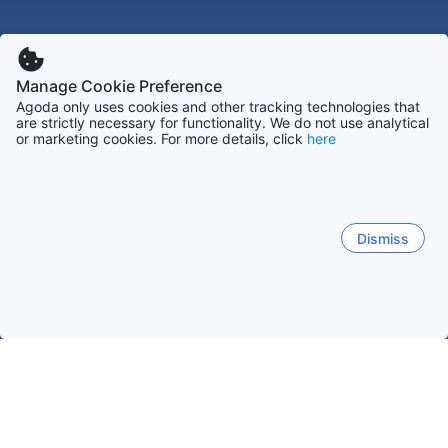
Manage Cookie Preference
Agoda only uses cookies and other tracking technologies that
are strictly necessary for functionality. We do not use analytical
or marketing cookies. For more details, click
here
Dismiss
Startseite
Unterkünfte in Marokko
Unterkünfte in Tangier-Teto
Martil
Tangier
Chefchaouen
Cabo Negro
Asil