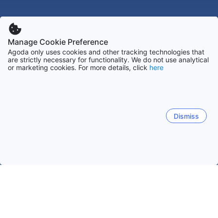
Manage Cookie Preference
Agoda only uses cookies and other tracking technologies that
are strictly necessary for functionality. We do not use analytical
or marketing cookies. For more details, click
here
Dismiss
Startseite
Unterkünfte in USA
Unterkünfte in Texas
Port Ara
Port Aransas (TX)
Houston (TX)
Dallas (TX)
Galv