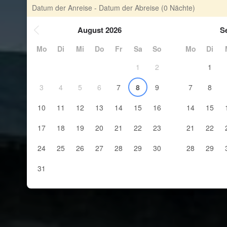
Datum der Anreise - Datum der Abreise
(0 Nächte)
August 2026
S
Mo
Di
Mi
Do
Fr
Sa
So
Mo
Di
1
2
1
3
4
5
6
7
8
9
7
8
10
11
12
13
14
15
16
14
15
17
18
19
20
21
22
23
21
22
24
25
26
27
28
29
30
28
29
31