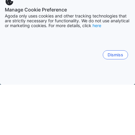
Manage Cookie Preference
Agoda only uses cookies and other tracking technologies that
are strictly necessary for functionality. We do not use analytical
or marketing cookies. For more details, click
here
Dismiss
Startseite
Unterkünfte in Schweden
Unterkünfte in Westgotla
Stromstad
Göteborg
Uddevalla
Ljungskile
Ly
Bojardalen
Hallestrand
Stromstad
Dafto
Lom