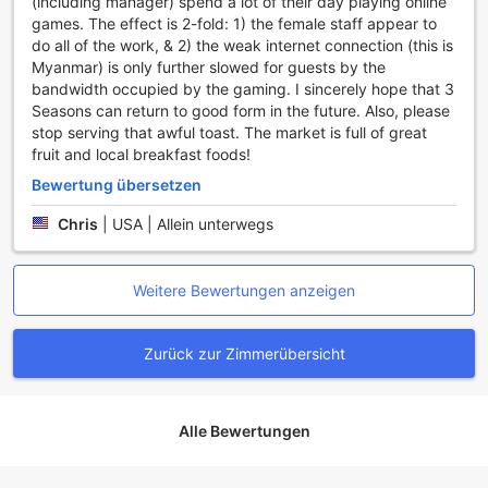
(including manager) spend a lot of their day playing online
zur Verfügung, um den Anreise- und Abreiseprozess so
games. The effect is 2-fold: 1) the female staff appear to
reibungslos wie möglich zu gestalten.
do all of the work, & 2) the weak internet connection (this is
Zusätzlich sorgt der Concierge-Service dafür, dass all Ihre
Myanmar) is only further slowed for guests by the
Wünsche erfüllt werden, sei es bei der Buchung von
bandwidth occupied by the gaming. I sincerely hope that 3
Ausflügen oder bei der Empfehlung von lokalen
Seasons can return to good form in the future. Also, please
Restaurants. Ein Wäscheservice, einschließlich
stop serving that awful toast. The market is full of great
Trockenreinigung, ist ebenfalls verfügbar, sodass Sie sich
fruit and local breakfast foods!
um nichts kümmern müssen und immer frisch gekleidet
sind. Für zusätzlichen Komfort bietet das Hotel einen
Bewertung übersetzen
Gepäckaufbewahrungsservice, eine ausgewiesene
Chris
|
USA | Allein unterwegs
Raucherzone sowie einen praktischen Minimarkt, in dem
Sie Snacks und andere Artikel für Ihren Aufenthalt
erwerben können. Abgerundet wird das Angebot durch die
Weitere Bewertungen anzeigen
tägliche Zimmerreinigung, die sicherstellt, dass Ihr
Rückzugsort stets sauber und einladend ist.
Zurück zur Zimmerübersicht
Transportmöglichkeiten im Three Seasons Inn and Spa
Das Three Seasons Inn and Spa am malerischen Inle Lake
bietet seinen Gästen eine Vielzahl von erstklassigen
Alle Bewertungen
Transportmöglichkeiten, um den Aufenthalt so angenehm
und stressfrei wie möglich zu gestalten. Der hoteleigene
Flughafentransfer sorgt dafür, dass Sie bei Ihrer Ankunft in