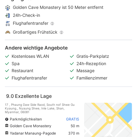
Golden Cave Monastery ist 50 Meter entfernt
24h-Check-in
Flughafentransfer
Großartiges Frühstück
Andere wichtige Angebote
Kostenloses WLAN
Gratis-Parkplatz
Spa
24h-Rezeption
Restaurant
Massage
Flughafentransfer
Familienzimmer
9.0
Exzellente Lage
17 , Phaung Daw Side Raod, South nof Shwe Gu
Kyaung., Nyaung Shwe, Inle Lake, Shan,
Myanmar, 06081
Parkmöglichkeiten
GRATIS
Golden Cave Monastery
50 m
Yadanar Manaung-Pagode
370 m