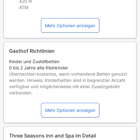
420 m
ATM
Mehr Optionen anzeigen
Gasthof Richtlinien
Kinder und Zustellbetten
0 bis 2 Jahre alte Kleinkinder
Übernachten kostenlos, wenn vorhandene Betten genutzt
werden. Hinweis: Kinderbetten sind in begrenzter Anzahl
verfügbar und möglicherweise mit einer Zusatzgebühr
verbunden.
Kinder von 3 bis einschließlich 12 Jahren
Übernachtung gratis, wenn das Kind ein vorhandenes Bett
Mehr Optionen anzeigen
benutzt.
Gäste ab 13 Jahren gelten als Erwachsene
Die Verfügbarkeit von Zustellbetten hängt von der
Zimmerkategorie ab. Weitere Informationen entnehmen Sie
Three Seasons Inn and Spa im Detail
bitte der jeweiligen Zimmerbelegung.