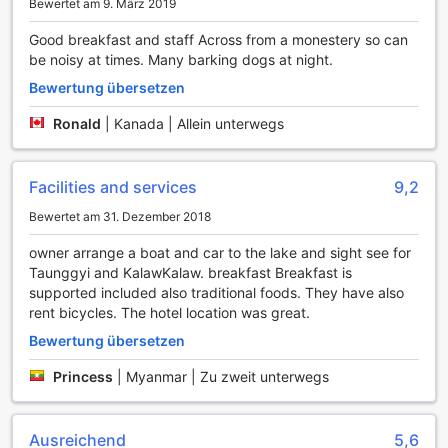
entspannte Atmosphäre genießen. Darüber hinaus bietet
Bewertet am 9. März 2019
unsere Bibliothek eine Auswahl an Büchern, die Sie in eine
Good breakfast and staff Across from a monestery so can
andere Welt entführen können. Das Three Seasons Inn und
be noisy at times. Many barking dogs at night.
Spa ist der perfekte Ort, um sich zu erholen und neue
Energie zu tanken.
Bewertung übersetzen
Sportliche Aktivitäten im Three Seasons Inn and Spa
Ronald
|
Kanada | Allein unterwegs
Das Three Seasons Inn and Spa am malerischen Inle Lake
bietet seinen Gästen eine Vielzahl an aufregenden
Facilities and services
9,2
Sportmöglichkeiten, die das Erlebnis in dieser
Bewertet am 31. Dezember 2018
atemberaubenden Region bereichern. Reiten Sie auf gut
trainierten Pferden durch die umliegenden Reisfelder und
owner arrange a boat and car to the lake and sight see for
erleben Sie die unberührte Natur aus einer neuen
Taunggyi and KalawKalaw. breakfast Breakfast is
Perspektive. Die sanften Hügel und die frische Luft machen
supported included also traditional foods. They have also
jede Ausfahrt zu einem unvergesslichen Abenteuer, das
rent bicycles. The hotel location was great.
sowohl für Anfänger als auch für erfahrene Reiter geeignet
Bewertung übersetzen
ist.
Zusätzlich zu den Reitmöglichkeiten können die Gäste die
Princess
|
Myanmar | Zu zweit unterwegs
Schönheit des Inle Lake bei einer Bootsfahrt entdecken.
Gleiten Sie über die glitzernden Wasserflächen und
genießen Sie die faszinierende Landschaft, während Sie
Ausreichend
5,6
die traditionellen schwimmenden Gärten und das lokale