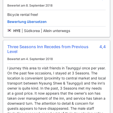
Leben beobachten. Für diejenigen, die eine aktivere
Bewertet am 8. September 2018
Herausforderung suchen, stehen Kanus zur Verfügung, mit
denen Sie die ruhigen Gewässer des Sees erkunden
Bicycle rental free!
können. Paddeln Sie durch die malerischen Kanäle und
Bewertung übersetzen
genießen Sie die friedliche Umgebung, während Sie Ihre
sportlichen Fähigkeiten unter Beweis stellen. Im Three
HYE
|
Südkorea | Allein unterwegs
Seasons Inn and Spa wird Sport zu einem integralen
Bestandteil Ihres Aufenthalts, der sowohl Entspannung als
auch Abenteuer bietet.
Three Seasons Inn Recedes from Previous
4,4
Level
Bequeme Annehmlichkeiten im Three Seasons Inn and
Bewertet am 4. September 2018
Spa
I journey this area to visit friends in Taunggyi once per year.
Das Three Seasons Inn and Spa am malerischen Inle Lake
On the past few occasions, I stayed at 3 Seasons. The
bietet seinen Gästen eine Vielzahl von praktischen
location is convenient (proximity to central market and local
Annehmlichkeiten, die den Aufenthalt zu einem
transport between Nyaung Shwe & Taunggyi) and the inn's
unvergesslichen Erlebnis machen. Genießen Sie den
owner is quite kind. In the past, 3 Seasons met my needs
Komfort von kostenlosem WLAN in allen Zimmern und in
at a good price. It now appears that the owner's son has
den öffentlichen Bereichen, sodass Sie jederzeit mit
taken over management of the inn, and service has taken a
Freunden und Familie in Kontakt bleiben oder Ihre
downward turn. The attention to detail & concern for
Reisepläne bequem online gestalten können. Für Gäste, die
guests appears to have disappeared. The male staff
es eilig haben, steht ein Express-Check-in und -Check-out