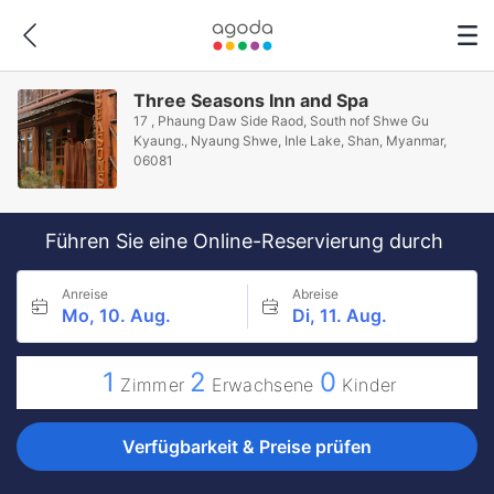
Three Seasons Inn and Spa
17 , Phaung Daw Side Raod, South nof Shwe Gu
Kyaung., Nyaung Shwe, Inle Lake, Shan, Myanmar,
06081
Führen Sie eine Online-Reservierung durch
Anreise
Abreise
Mo, 10. Aug.
Di, 11. Aug.
1
2
0
Zimmer
Erwachsene
Kinder
Verfügbarkeit & Preise prüfen