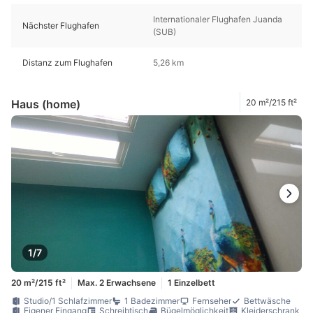
Internationaler Flughafen Juanda
Nächster Flughafen
(SUB)
Distanz zum Flughafen
5,26 km
Haus (home)
20 m²/215 ft²
1/7
20 m²/215 ft²
Max. 2 Erwachsene
1 Einzelbett
Studio/1 Schlafzimmer
1 Badezimmer
Fernseher
Bettwäsche
Eigener Eingang
Schreibtisch
Bügelmöglichkeit
Kleiderschrank