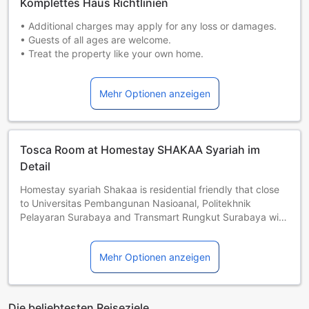
Komplettes Haus Richtlinien
• Additional charges may apply for any loss or damages.
• Guests of all ages are welcome.
• Treat the property like your own home.
• Turn off lights, air conditioning, and electrical appliances
when you are not using them.
Mehr Optionen anzeigen
• Pets allowed
• Car parking available free of charge
• Be careful when using cooking appliances, heaters, or
other fire hazards.
Tosca Room at Homestay SHAKAA Syariah im
• Lock the door and close the windows when leaving the
property.
Detail
• 24-hour check-in available
Homestay syariah Shakaa is residential friendly that close
to Universitas Pembangunan Nasioanal, Politekhnik
Pelayaran Surabaya and Transmart Rungkut Surabaya with
good environment. Safe, comfortable, and friendly for you
and your family. Come and prove it
Mehr Optionen anzeigen
Die beliebtesten Reiseziele