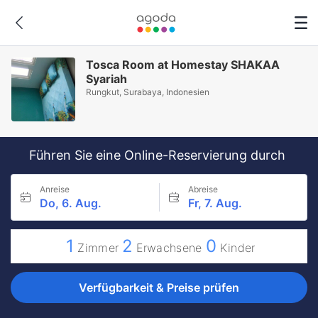
Tosca Room at Homestay SHAKAA
Syariah
Rungkut, Surabaya, Indonesien
Führen Sie eine Online-Reservierung durch
Anreise
Abreise
Do, 6. Aug.
Fr, 7. Aug.
1
2
0
Zimmer
Erwachsene
Kinder
Verfügbarkeit & Preise prüfen