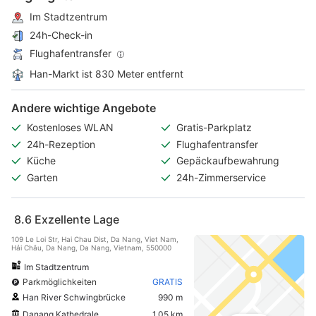
Im Stadtzentrum
24h-Check-in
Flughafentransfer
Han-Markt ist 830 Meter entfernt
Andere wichtige Angebote
Kostenloses WLAN
Gratis-Parkplatz
24h-Rezeption
Flughafentransfer
Küche
Gepäckaufbewahrung
Garten
24h-Zimmerservice
8.6
Exzellente Lage
109 Le Loi Str, Hai Chau Dist, Da Nang, Viet Nam,
Hải Châu, Da Nang, Da Nang, Vietnam, 550000
Im Stadtzentrum
Parkmöglichkeiten
GRATIS
Han River Schwingbrücke
990 m
Danang Kathedrale
1,05 km