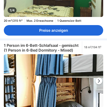
1/4
20 m²/215 ft²
Max. 2 Erwachsene
1 Queensize-Bett
Preise anzeigen
1 Person im 6-Bett-Schlafsaal - gemischt
18 m²/194 ft²
(1 Person in 6-Bed Dormitory - Mixed)
1/7