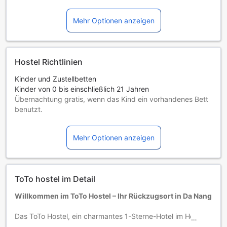
Mehr Optionen anzeigen
Hostel Richtlinien
Kinder und Zustellbetten
Kinder von 0 bis einschließlich 21 Jahren
Übernachtung gratis, wenn das Kind ein vorhandenes Bett
benutzt.
Die Verfügbarkeit von Zustellbetten hängt von der
Zimmerkategorie ab. Weitere Informationen entnehmen Sie
Mehr Optionen anzeigen
bitte der jeweiligen Zimmerbelegung.
Bei Buchung von mehr als 5 Zimmern könnten andere
Buchungsbestimmungen gelten und zusätzliche Gebühren
anfallen.
ToTo hostel im Detail
Willkommen im ToTo Hostel – Ihr Rückzugsort in Da Nang
Das ToTo Hostel, ein charmantes 1-Sterne-Hotel im Herzen
von Da Nang, Vietnam, bietet Ihnen eine ideale Unterkunft,