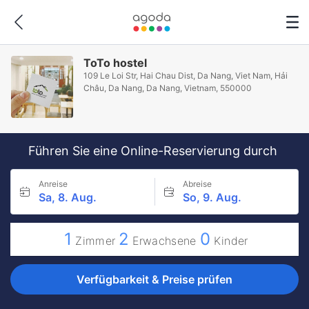
ToTo hostel
109 Le Loi Str, Hai Chau Dist, Da Nang, Viet Nam, Hải
Châu, Da Nang, Da Nang, Vietnam, 550000
Führen Sie eine Online-Reservierung durch
Anreise
Abreise
Sa, 8. Aug.
So, 9. Aug.
1
2
0
Zimmer
Erwachsene
Kinder
Verfügbarkeit & Preise prüfen