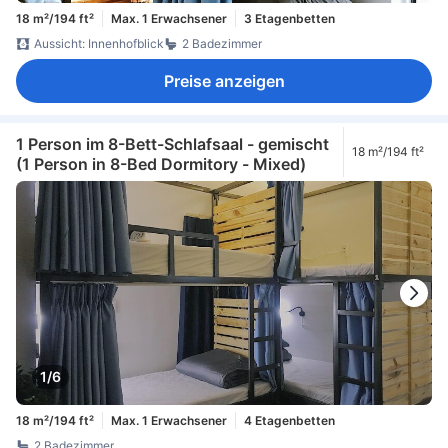
18 m²/194 ft²
Max. 1 Erwachsener
3 Etagenbetten
Aussicht: Innenhofblick
2 Badezimmer
Preise anzeigen
1 Person im 8-Bett-Schlafsaal - gemischt
18 m²/194 ft²
(1 Person in 8-Bed Dormitory - Mixed)
1/6
18 m²/194 ft²
Max. 1 Erwachsener
4 Etagenbetten
2 Badezimmer