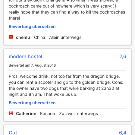
perfekte Ort, um diese unvergesslichen Erlebnisse zu
cockroach came out of nowhere which is very scary:( I
genießen.
really hope that they can find a way to kill the cockroaches
there!
Sporteinrichtungen im ToTo Hostel: Aktivität und
Abenteuer in Da Nang
Bewertung übersetzen
Im ToTo Hostel in Da Nang erwartet Sie eine aufregende
chenlu
|
China | Allein unterwegs
Auswahl an Sporteinrichtungen, die sowohl für
Sportbegeisterte als auch für Abenteuerliebhaber ideal
sind. Ein besonderes Highlight ist die Dartscheibe, die nicht
modern hostel
7,6
nur für gesellige Abende mit Freunden sorgt, sondern auch
Bewertet am 7. August 2018
Ihre Zielgenauigkeit auf die Probe stellt. Genießen Sie
spannende Wettkämpfe und entspannen Sie sich nach
Pros: welcome drink, not too far from the dragon bridge,
einem langen Tag mit einer Runde Darts, während Sie die
you can rent a scooter and go to the golden bridge. Cons:
freundliche Atmosphäre des Hostels erleben.
the owner have two dogs that were barking at 23h30 at
Darüber hinaus bietet das ToTo Hostel Zugang zu
night and 8h am. That woke us up.
malerischen Wanderwegen, die Sie durch die
Bewertung übersetzen
atemberaubende Natur Vietnams führen. Diese Trails sind
perfekt für alle, die die Schönheit der Umgebung erkunden
Catherine
|
Kanada | Zu zweit unterwegs
möchten, während sie gleichzeitig fit bleiben. Ob Sie ein
erfahrener Wanderer sind oder einfach nur einen
entspannten Spaziergang genießen möchten, die
Gut
6,4
Wanderwege rund um das Hostel bieten für jeden etwas.