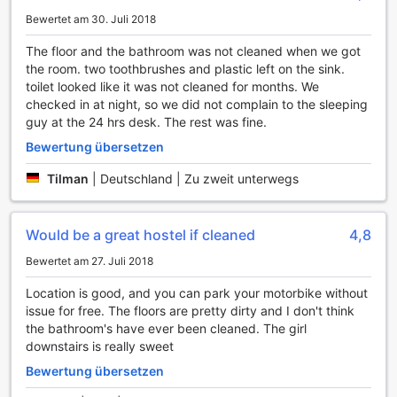
Erleben Sie die Kombination aus sportlicher Betätigung und
Bewertet am 30. Juli 2018
der faszinierenden Landschaft von Da Nang – ein
unvergessliches Erlebnis, das Ihren Aufenthalt im ToTo
The floor and the bathroom was not cleaned when we got
Hostel bereichern wird.
the room. two toothbrushes and plastic left on the sink.
toilet looked like it was not cleaned for months. We
Bequeme Einrichtungen im ToTo Hostel
checked in at night, so we did not complain to the sleeping
guy at the 24 hrs desk. The rest was fine.
Das ToTo Hostel in Da Nang, Vietnam, bietet eine Vielzahl
Bewertung übersetzen
von praktischen Einrichtungen, die den Aufenthalt seiner
Gäste so angenehm wie möglich gestalten. Genießen Sie
Tilman
|
Deutschland | Zu zweit unterwegs
den Komfort eines 24-Stunden-Zimmerservice, der es
Ihnen ermöglicht, jederzeit köstliche Speisen und Getränke
direkt in Ihr Zimmer zu bestellen. Für Reisende, die nach
Would be a great hostel if cleaned
4,8
einem langen Tag entspannen möchten, sorgt der tägliche
Reinigungsservice dafür, dass Ihr Zimmer stets sauber und
Bewertet am 27. Juli 2018
einladend ist. Zudem stehen Ihnen eine Wäscherei und ein
Location is good, and you can park your motorbike without
Trockenreinigungsservice zur Verfügung, sodass Sie sich
issue for free. The floors are pretty dirty and I don't think
um Ihre Wäsche keine Sorgen machen müssen und immer
the bathroom's have ever been cleaned. The girl
frisch gekleidet sind.
downstairs is really sweet
Die kostenlose WLAN-Verbindung in allen Zimmern und den
öffentlichen Bereichen sorgt dafür, dass Sie immer mit der
Bewertung übersetzen
Welt verbunden bleiben können, sei es für geschäftliche