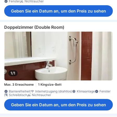
Fenster
Nichtraucher
Geben Sie ein Datum an, um den Preis zu sehen
Doppelzimmer (Double Room)
1/1
Max. 3 Erwachsene
1 Kingsize-Bett
Barrierefreiheit
Internetzugang (drahtlos)
Klimaanlage
Fenster
Schreibtisch
Nichtraucher
Geben Sie ein Datum an, um den Preis zu sehen