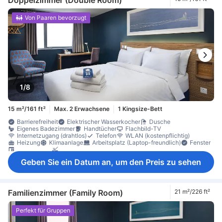
Doppelzimmer (Double Room)
Von Paaren bevorzugt
1/8
15 m²/161 ft²
Max. 2 Erwachsene
1 Kingsize-Bett
Barrierefreiheit
Elektrischer Wasserkocher
Dusche
Eigenes Badezimmer
Handtücher
Flachbild-TV
Internetzugang (drahtlos)
Telefon
WLAN (kostenpflichtig)
Heizung
Klimaanlage
Arbeitsplatz (Laptop-freundlich)
Fenster
Schreibtisch
Nichtraucher
Geben Sie ein Datum an, um den Preis zu sehen
Familienzimmer (Family Room)
21 m²/226 ft²
Perfekt für Gruppen