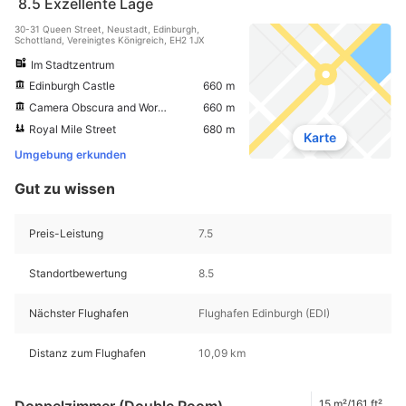
8.5
Exzellente Lage
30-31 Queen Street, Neustadt, Edinburgh,
Schottland, Vereinigtes Königreich, EH2 1JX
Im Stadtzentrum
Edinburgh Castle
660 m
Camera Obscura and World of Illusions
660 m
Royal Mile Street
680 m
Karte
Umgebung erkunden
Gut zu wissen
Preis-Leistung
7.5
Standortbewertung
8.5
Nächster Flughafen
Flughafen Edinburgh (EDI)
Distanz zum Flughafen
10,09 km
15 m²/161 ft²