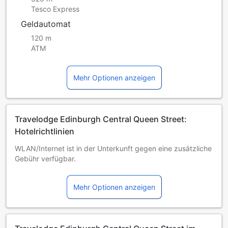
Tesco Express
Geldautomat
120 m
ATM
Mehr Optionen anzeigen
Travelodge Edinburgh Central Queen Street:
Hotelrichtlinien
WLAN/Internet ist in der Unterkunft gegen eine zusätzliche
Gebühr verfügbar.
In dieser Unterkunft gilt ein striktes Rauchverbot.
Ein früher Check-in ist nicht möglich.
Mehr Optionen anzeigen
Eine andere Bettenkonfiguration kann nach der Buchung
nicht mehr angefordert werden.
Ab dem 1. Oktober 2025 gilt eine Besucherabgabe von 5 %
für alle Buchungen mit Aufenthalten ab dem 24. Juli 2026.