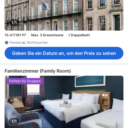
1/1
15 m²/161 ft²
Max. 3 Erwachsene
1 Doppelbett
Fenster
Nichtraucher
Geben Sie ein Datum an, um den Preis zu sehen
Familienzimmer (Family Room)
Perfekt für Gruppen
1/1