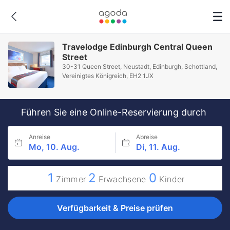
Travelodge Edinburgh Central Queen
Street
30-31 Queen Street, Neustadt, Edinburgh, Schottland,
Vereinigtes Königreich, EH2 1JX
Führen Sie eine Online-Reservierung durch
Anreise
Abreise
Mo, 10. Aug.
Di, 11. Aug.
1
2
0
Zimmer
Erwachsene
Kinder
Verfügbarkeit & Preise prüfen