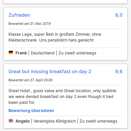
Zimmerangebote im Travelodge Edinburgh Central
Zufrieden
8,0
Queen Street
Bewertet am 21. Mai 2019
Im Travelodge Edinburgh Central Queen Street erwarten
Sie zwei ansprechende Zimmerarten, die Ihren Aufenthalt
Klasse Lage, super Bett in großem Zimmer, ohne
unvergesslich machen. Das gemütliche Double Room bietet
Kleiderschrank. Uns persönlich hats gereicht
auf 15 Quadratmetern einen komfortablen Rückzugsort mit
einem einladenden King Bed, ideal für Paare oder
Frank
|
Deutschland | Zu zweit unterwegs
Alleinreisende, die Wert auf Ruhe und Entspannung legen.
Für Familien oder Gruppen steht das geräumige Family
Room zur Verfügung, das auf großzügigen 21
Great but missing breakfast on day 2
9,6
Quadratmetern Platz für bis zu vier Personen bietet,
entweder mit zwei Einzelbetten oder einem King Bed –
Bewertet am 27. April 2026
perfekt für unvergessliche gemeinsame Erlebnisse in der
Great hotel , good value and Great location, only quibble
malerischen Stadt Edinburgh.
we were denied breakfast on day 2 even though it had
been paid for.
Entdecken Sie die Neustadt von Edinburgh
Bewertung übersetzen
Die Neustadt von Edinburgh, ein Meisterwerk der
Angelo
|
Vereinigtes Königreich | Zu zweit unterwegs
georgianischen Architektur, begeistert Besucher mit ihren
eleganten Straßen und historischen Gebäuden. Nur wenige