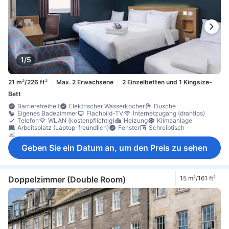
1/5
21 m²/226 ft²
Max. 2 Erwachsene
2 Einzelbetten und 1 Kingsize-
Bett
Barrierefreiheit
Elektrischer Wasserkocher
Dusche
Eigenes Badezimmer
Flachbild-TV
Internetzugang (drahtlos)
Telefon
WLAN (kostenpflichtig)
Heizung
Klimaanlage
Arbeitsplatz (Laptop-freundlich)
Fenster
Schreibtisch
Nichtraucher
Geben Sie ein Datum an, um den Preis zu sehen
Doppelzimmer (Double Room)
15 m²/161 ft²