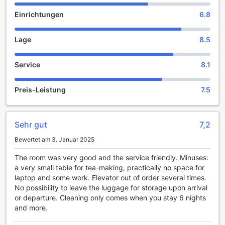
übernachten kostenlos, was es zu einer idealen Wahl für
Einrichtungen
6.8
einen unvergesslichen Familienurlaub macht.
Bequeme Annehmlichkeiten im Travelodge Edinburgh
Lage
8.5
Central Queen Street
Service
8.1
Das Travelodge Edinburgh Central Queen Street bietet
seinen Gästen eine Vielzahl von praktischen
Annehmlichkeiten, die den Aufenthalt noch angenehmer
Preis-Leistung
7.5
gestalten. Besonders hervorzuheben ist der moderne
Verkaufsautomat, der rund um die Uhr verfügbar ist. Hier
können Sie sich mit einer Auswahl an Snacks und
Sehr gut
7,2
Getränken eindecken, ideal für den kleinen Hunger
zwischendurch oder um sich nach einem langen Tag in der
Bewertet am 3. Januar 2025
Stadt zu erfrischen.
Die Lage des Hotels in der pulsierenden Innenstadt von
The room was very good and the service friendly. Minuses:
Edinburgh macht es zu einem perfekten Ausgangspunkt
a very small table for tea-making, practically no space for
für Erkundungen. Nach einem aufregenden Tag können Sie
laptop and some work. Elevator out of order several times.
zurückkehren und sich in der gemütlichen Atmosphäre des
No possibility to leave the luggage for storage upon arrival
Hotels entspannen, während Sie sich mit einem schnellen
or departure. Cleaning only comes when you stay 6 nights
Snack aus dem Verkaufsautomaten versorgen. Diese
and more.
durchdachten Annehmlichkeiten sorgen dafür, dass Sie