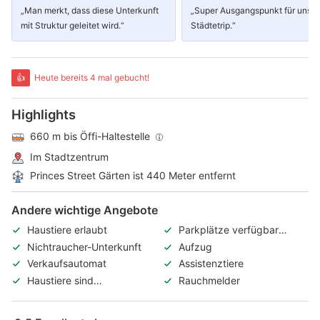
„Man merkt, dass diese Unterkunft
„Super Ausgangspunkt für unse
mit Struktur geleitet wird.“
Städtetrip.“
👍
Heute bereits 4 mal gebucht!
Highlights
660 m bis Öffi-Haltestelle
Im Stadtzentrum
Princes Street Gärten ist 440 Meter entfernt
Andere wichtige Angebote
Haustiere erlaubt
Parkplätze verfügbar
(kostenpflichtig)
Nichtraucher-Unterkunft
Aufzug
Verkaufsautomat
Assistenztiere
Haustiere sind
Rauchmelder
kostenpflichtig