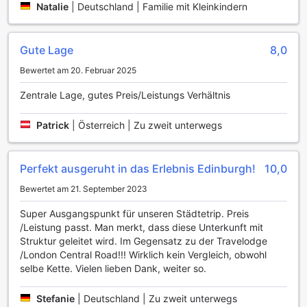
sich während Ihres Aufenthalts rundum wohlfühlen.
Natalie
|
Deutschland | Familie mit Kleinkindern
Transportmöglichkeiten im Travelodge Edinburgh
Central Queen Street
Gute Lage
8,0
Das Travelodge Edinburgh Central Queen Street bietet
Bewertet am 20. Februar 2025
seinen Gästen eine bequeme Anbindung an die wichtigsten
Zentrale Lage, gutes Preis/Leistungs Verhältnis
Verkehrsanbindungen der Stadt. Obwohl das Hotel über
keinen eigenen Parkplatz verfügt, sind in der Umgebung
zahlreiche Parkmöglichkeiten vorhanden, die gegen eine
Patrick
|
Österreich | Zu zweit unterwegs
Gebühr genutzt werden können. Dies ermöglicht es den
Gästen, ihr Fahrzeug sicher abzustellen, während sie die
Sehenswürdigkeiten von Edinburgh erkunden.
Perfekt ausgeruht in das Erlebnis Edinburgh!
10,0
Die zentrale Lage des Hotels macht es zudem einfach, die
Bewertet am 21. September 2023
öffentlichen Verkehrsmittel zu nutzen. In unmittelbarer
Nähe finden Sie Bus- und Straßenbahnhaltestellen, die
Super Ausgangspunkt für unseren Städtetrip. Preis
regelmäßige Verbindungen zu den wichtigsten Attraktionen
/Leistung passt. Man merkt, dass diese Unterkunft mit
der Stadt bieten. Ob Sie die historische Altstadt, das
Struktur geleitet wird. Im Gegensatz zu der Travelodge
beeindruckende Edinburgh Castle oder die lebhaften
/London Central Road!!! Wirklich kein Vergleich, obwohl
Einkaufsmöglichkeiten auf der Princes Street besuchen
selbe Kette. Vielen lieben Dank, weiter so.
möchten, die hervorragenden Verkehrsverbindungen
sorgen dafür, dass Sie schnell und bequem an Ihr Ziel
Stefanie
|
Deutschland | Zu zweit unterwegs
gelangen.