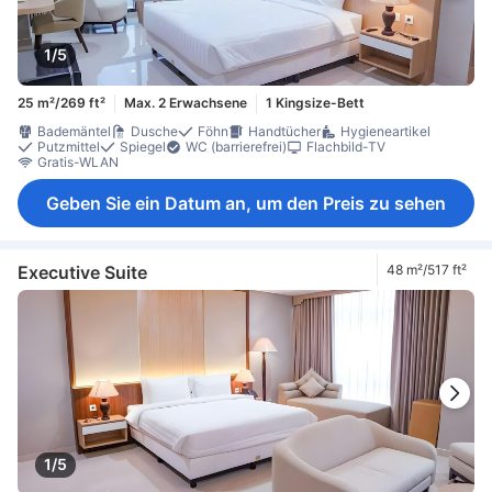
1/5
25 m²/269 ft²
Max. 2 Erwachsene
1 Kingsize-Bett
Bademäntel
Dusche
Föhn
Handtücher
Hygieneartikel
Putzmittel
Spiegel
WC (barrierefrei)
Flachbild-TV
Gratis-WLAN
Geben Sie ein Datum an, um den Preis zu sehen
Executive Suite
48 m²/517 ft²
1/5