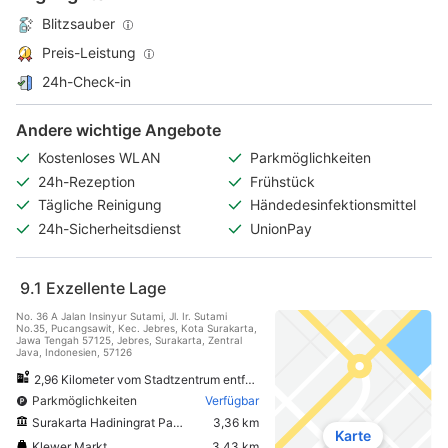
Blitzsauber
Preis-Leistung
24h-Check-in
Andere wichtige Angebote
Kostenloses WLAN
Parkmöglichkeiten
24h-Rezeption
Frühstück
Tägliche Reinigung
Händedesinfektionsmittel
24h-Sicherheitsdienst
UnionPay
9.1
Exzellente Lage
No. 36 A Jalan Insinyur Sutami, Jl. Ir. Sutami
No.35, Pucangsawit, Kec. Jebres, Kota Surakarta,
Jawa Tengah 57125, Jebres, Surakarta, Zentral
Java, Indonesien, 57126
2,96 Kilometer vom Stadtzentrum entfernt
Parkmöglichkeiten
Verfügbar
Surakarta Hadiningrat Palace
3,36 km
Karte
Klewer Markt
3,43 km