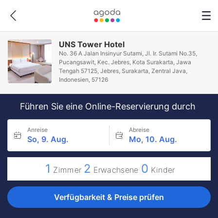
UNS Tower Hotel
No. 36 A Jalan Insinyur Sutami, Jl. Ir. Sutami No.35,
Pucangsawit, Kec. Jebres, Kota Surakarta, Jawa
Tengah 57125, Jebres, Surakarta, Zentral Java,
Indonesien, 57126
Führen Sie eine Online-Reservierung durch
Anreise
Abreise
So, 9. Aug.
Mo, 10. Aug.
1
2
0
Zimmer
Erwachsene
Kinder
Verfügbarkeit & Preise prüfen