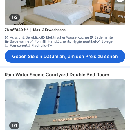
1/2
78 m²/840 ft²
Max. 2 Erwachsene
Aussicht: Bergblick
Elektrischer Wasserkocher
Bademäntel
Badewanne
Föhn
Handtücher
Hygieneartikel
Spiegel
Fernseher
Flachbild-TV
Geben Sie ein Datum an, um den Preis zu sehen
Rain Water Scenic Courtyard Double Bed Room
1/1