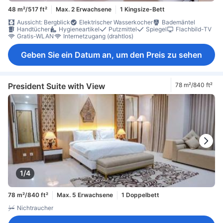
48 m²/517 ft²
Max. 2 Erwachsene
1 Kingsize-Bett
Aussicht: Bergblick
Elektrischer Wasserkocher
Bademäntel
Handtücher
Hygieneartikel
Putzmittel
Spiegel
Flachbild-TV
Gratis-WLAN
Internetzugang (drahtlos)
Geben Sie ein Datum an, um den Preis zu sehen
President Suite with View
78 m²/840 ft²
1/4
78 m²/840 ft²
Max. 5 Erwachsene
1 Doppelbett
Nichtraucher