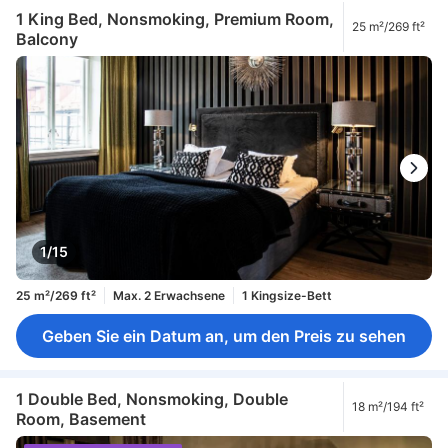
1 King Bed, Nonsmoking, Premium Room,
25 m²/269 ft²
Balcony
1/15
25 m²/269 ft²
Max. 2 Erwachsene
1 Kingsize-Bett
Geben Sie ein Datum an, um den Preis zu sehen
1 Double Bed, Nonsmoking, Double
18 m²/194 ft²
Room, Basement