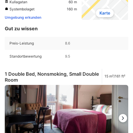
Kullagatan
60 m
Systembolaget
160 m
Karte
Umgebung erkunden
Gut zu wissen
Preis-Leistung
8.6
Standortbewertung
9.5
1 Double Bed, Nonsmoking, Small Double
15 m²/161 ft²
Room