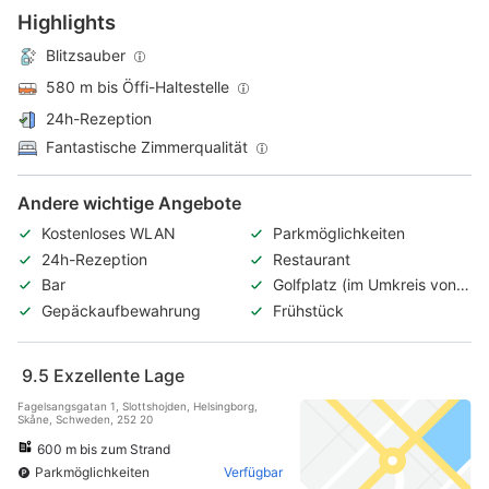
Highlights
Blitzsauber
580 m bis Öffi-Haltestelle
24h-Rezeption
Fantastische Zimmerqualität
Andere wichtige Angebote
Kostenloses WLAN
Parkmöglichkeiten
24h-Rezeption
Restaurant
Bar
Golfplatz (im Umkreis von 3
km)
Gepäckaufbewahrung
Frühstück
9.5
Exzellente Lage
Fagelsangsgatan 1, Slottshojden, Helsingborg,
Skåne, Schweden, 252 20
600 m bis zum Strand
Parkmöglichkeiten
Verfügbar