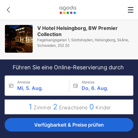
V Hotel Helsingborg, BW Premier
Collection
Fagelsangsgatan 1, Slottshojden, Helsingborg, Skåne,
Schweden, 252 20
Führen Sie eine Online-Reservierung durch
Anreise
Abreise
Mi, 5. Aug.
Do, 6. Aug.
1
2
0
Zimmer
Erwachsene
Kinder
Verfügbarkeit & Preise prüfen