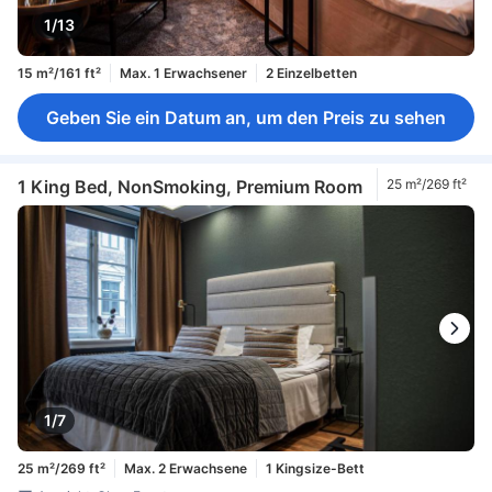
1/13
15 m²/161 ft²
Max. 1 Erwachsener
2 Einzelbetten
Geben Sie ein Datum an, um den Preis zu sehen
1 King Bed, NonSmoking, Premium Room
25 m²/269 ft²
1/7
25 m²/269 ft²
Max. 2 Erwachsene
1 Kingsize-Bett