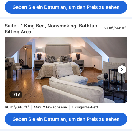
Geben Sie ein Datum an, um den Preis zu sehen
Suite - 1 King Bed, Nonsmoking, Bathtub,
60 m²/646 ft²
Sitting Area
1/18
60 m²/646 ft²
Max. 2 Erwachsene
1 Kingsize-Bett
Geben Sie ein Datum an, um den Preis zu sehen