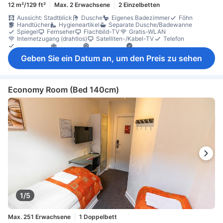
12 m²/129 ft²
Max. 2 Erwachsene
2 Einzelbetten
Aussicht: Stadtblick
Dusche
Eigenes Badezimmer
Föhn
Handtücher
Hygieneartikel
Separate Dusche/Badewanne
Spiegel
Fernseher
Flachbild-TV
Gratis-WLAN
Internetzugang (drahtlos)
Satelliten-/Kabel-TV
Telefon
Bettwäsche
Heizung
Klimaanlage
Schlafkomfortartikel
Tee- und Kaffeezubereiter
Mülleimer
Schreibtisch
Geben Sie ein Datum an, um den Preis zu sehen
Bügelmöglichkeit
Kleiderschrank
Wäscheständer
Nichtraucher
Rauchmelder
Sicherheitsfunktionen
Economy Room (Bed 140cm)
1/5
Max. 251 Erwachsene
1 Doppelbett