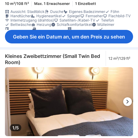
10 m²/108 ft²
Max. 1 Erwachsener
1 Einzelbett
Aussicht: Stadtblick
Dusche
Eigenes Badezimmer
Föhn
Handtücher
Hygieneartikel
Spiegel
Fernseher
Flachbild-TV
Internetzugang (drahtlos)
Satelliten-/Kabel-TV
Telefon
Bettwäsche
Heizung
Schlafkomfortartikel
Mülleimer
Schreibtisch
Bügelmöglichkeit
Kleiderschrank
Wäscheständer
Nichtraucher
Rauchmelder
Sicherheitsfunktionen
Geben Sie ein Datum an, um den Preis zu sehen
Kleines Zweibettzimmer (Small Twin Bed
12 m²/129 ft²
Room)
1/5