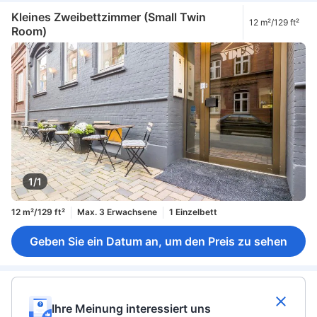
Kleines Zweibettzimmer (Small Twin
12 m²/129 ft²
Room)
1/1
12 m²/129 ft²
Max. 3 Erwachsene
1 Einzelbett
Geben Sie ein Datum an, um den Preis zu sehen
Ihre Meinung interessiert uns