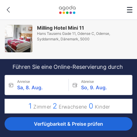
Milling Hotel Mini 11
Hans Tausens Gade 11, Odense C, Odense,
Syddanmark, Dänemark, 5000
Führen Sie eine Online-Reservierung durch
Anreise
Abreise
Sa, 8. Aug.
So, 9. Aug.
1
2
0
Zimmer
Erwachsene
Kinder
Verfügbarkeit & Preise prüfen