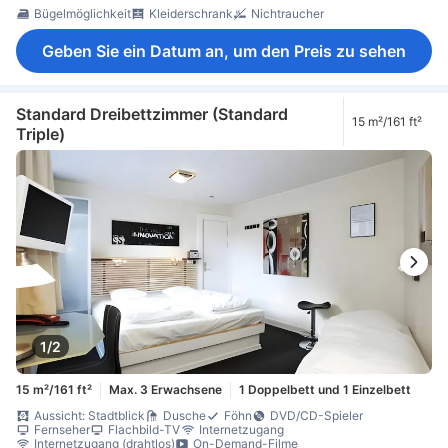
Bügelmöglichkeit
Kleiderschrank
Nichtraucher
Geben Sie ein Datum an, um den Preis zu sehen
Standard Dreibettzimmer (Standard
15 m²/161 ft²
Triple)
1/2
15 m²/161 ft²
Max. 3 Erwachsene
1 Doppelbett und 1 Einzelbett
Aussicht: Stadtblick
Dusche
Föhn
DVD/CD-Spieler
Fernseher
Flachbild-TV
Internetzugang
Internetzugang (drahtlos)
On-Demand-Filme