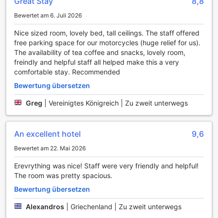
Great Stay
8,8
gelegen, sodass Sie auch die Autobahn leicht erreichen
Bewertet am 6. Juli 2026
können, um Ihre Reise in andere Städte zu planen. Egal, ob
Sie die Stadt Odense oder die umliegenden Landschaften
Nice sized room, lovely bed, tall ceilings. The staff offered
entdecken möchten, die Transportmöglichkeiten des Milling
free parking space for our motorcycles (huge relief for us).
Hotel Mini 11 machen Ihre Reise zu einem unvergesslichen
The availability of tea coffee and snacks, lovely room,
Erlebnis.
freindly and helpful staff all helped make this a very
comfortable stay. Recommended
Zimmerausstattung im Milling Hotel Mini 11
Bewertung übersetzen
Im Milling Hotel Mini 11 erwartet Sie eine komfortable und
Greg
|
Vereinigtes Königreich | Zu zweit unterwegs
ansprechende Zimmerausstattung, die Ihren Aufenthalt in
Odense zu einem unvergesslichen Erlebnis macht. Jedes
Zimmer ist mit einem modernen Fernseher ausgestattet, der
An excellent hotel
9,6
Ihnen Zugang zu einer Vielzahl von Satelliten- und
Kabelfernsehkanälen bietet. So können Sie nach einem
Bewertet am 22. Mai 2026
erlebnisreichen Tag in der Stadt entspannen und Ihre
Lieblingssendungen oder Filme genießen. Darüber hinaus
Erevrything was nice! Staff were very friendly and helpful!
stehen Ihnen im Hotel auch Inhouse-Filme zur Verfügung,
The room was pretty spacious.
die für zusätzliche Unterhaltung sorgen.
Bewertung übersetzen
Für Ihr persönliches Wohlbefinden sorgt ein Haartrockner,
der in jedem Zimmer bereitliegt. Nach einer erfrischenden
Alexandros
|
Griechenland | Zu zweit unterwegs
Dusche können Sie sich im Handumdrehen stylen und für