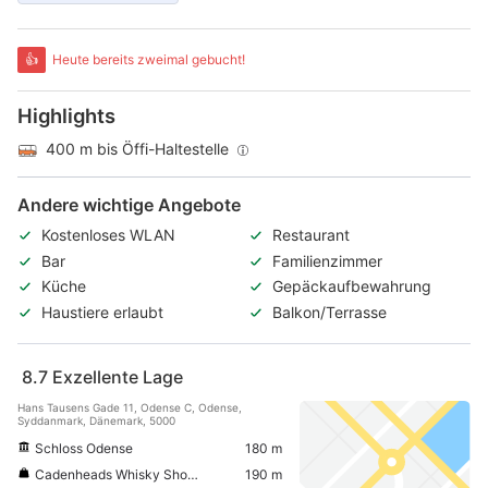
👍
Heute bereits zweimal gebucht!
Highlights
400 m bis Öffi-Haltestelle
Andere wichtige Angebote
Kostenloses WLAN
Restaurant
Bar
Familienzimmer
Küche
Gepäckaufbewahrung
Haustiere erlaubt
Balkon/Terrasse
8.7
Exzellente Lage
Hans Tausens Gade 11, Odense C, Odense,
Syddanmark, Dänemark, 5000
Schloss Odense
180 m
Cadenheads Whisky Shop Denmark
190 m