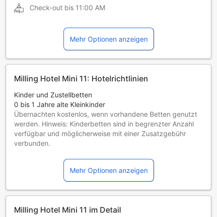
Check-out bis
11:00 AM
Mehr Optionen anzeigen
Milling Hotel Mini 11: Hotelrichtlinien
Kinder und Zustellbetten
0 bis 1 Jahre alte Kleinkinder
Übernachten kostenlos, wenn vorhandene Betten genutzt
werden. Hinweis: Kinderbetten sind in begrenzter Anzahl
verfügbar und möglicherweise mit einer Zusatzgebühr
verbunden.
Kinder von 2 bis einschließlich 3 Jahren
Übernachtung gratis, wenn das Kind ein vorhandenes Bett
Mehr Optionen anzeigen
benutzt.
Gäste ab 4 Jahren gelten als Erwachsene
Die Verfügbarkeit von Zustellbetten hängt von der
Zimmerkategorie ab. Weitere Informationen entnehmen Sie
Milling Hotel Mini 11 im Detail
bitte der jeweiligen Zimmerbelegung.