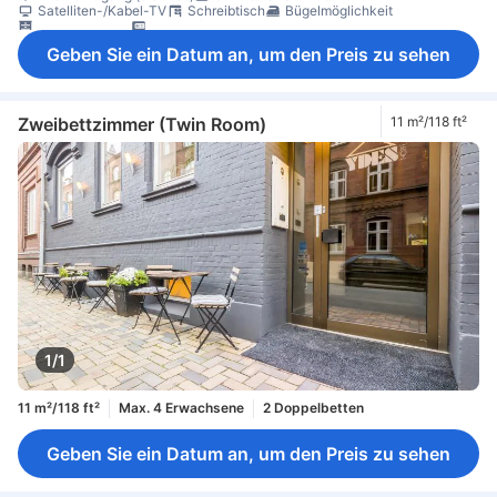
Satelliten-/Kabel-TV
Schreibtisch
Bügelmöglichkeit
Kleiderschrank
Schließfach im Zimmer
Geben Sie ein Datum an, um den Preis zu sehen
Zweibettzimmer (Twin Room)
11 m²/118 ft²
1/1
11 m²/118 ft²
Max. 4 Erwachsene
2 Doppelbetten
Geben Sie ein Datum an, um den Preis zu sehen