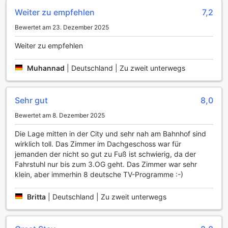
auch eine praktische Gepäckaufbewahrung, sodass Sie
Ihre Taschen sicher verstauen können, während Sie die
Weiter zu empfehlen
7,2
Sehenswürdigkeiten von Odense genießen. Im Milling Hotel
Bewertet am 23. Dezember 2025
Mini 11 wird Ihr Aufenthalt durch diese durchdachten
Annehmlichkeiten zu einem unvergesslichen Erlebnis.
Weiter zu empfehlen
Transportmöglichkeiten im Milling Hotel Mini 11
Muhannad
|
Deutschland | Zu zweit unterwegs
Das Milling Hotel Mini 11 in Odense, Dänemark, bietet
seinen Gästen eine hervorragende Anbindung an die
Sehr gut
8,0
wichtigsten Verkehrsmittel der Stadt. Nur wenige Schritte
vom Hotel entfernt befindet sich die Haltestelle für
Bewertet am 8. Dezember 2025
öffentliche Verkehrsmittel, die es Ihnen ermöglicht, die
Umgebung bequem zu erkunden. Die gut ausgebauten
Die Lage mitten in der City und sehr nah am Bahnhof sind
Bus- und Straßenbahnlinien bringen Sie schnell zu den
wirklich toll. Das Zimmer im Dachgeschoss war für
bedeutendsten Sehenswürdigkeiten und Attraktionen,
jemanden der nicht so gut zu Fuß ist schwierig, da der
darunter das Hans Christian Andersen Museum und der
Fahrstuhl nur bis zum 3.OG geht. Das Zimmer war sehr
malerische Stadtpark.
klein, aber immerhin 8 deutsche TV-Programme :-)
Für Reisende, die mit dem Auto anreisen, stehen im Milling
Hotel Mini 11 Parkmöglichkeiten zur Verfügung. Dies
Britta
|
Deutschland | Zu zweit unterwegs
ermöglicht Ihnen eine flexible Erkundung der Region und
die Freiheit, auch abgelegenere Ziele in Dänemark zu
besuchen. Darüber hinaus ist das Hotel strategisch günstig