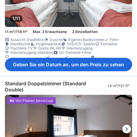
1/11
11 m²/118 ft²
Max. 2 Erwachsene
2 Einzelbetten
Aussicht: Stadtblick
Dusche
Eigenes Badezimmer
Föhn
Handtücher
Hygieneartikel
DVD/CD-Spieler
Fernseher
Flachbild-TV
Gratis-WLAN
Internetzugang
Internetzugang (drahtlos)
On-Demand-Filme
Satelliten-/Kabel-TV
Telefon
Bettwäsche
Heizung
Klimaanlage
Schlafkomfortartikel
Steckdose in Bettnähe
Geben Sie ein Datum an, um den Preis zu sehen
Mülleimer
Schreibtisch
Bügelmöglichkeit
Kleiderschrank
Wäscheständer
Babybett (auf Anfrage)
Nichtraucher
Rauchmelder
Schließfach im Zimmer
Sicherheitsfunktionen
Standard Doppelzimmer (Standard
14 m²/151 ft²
Double)
Von Paaren bevorzugt