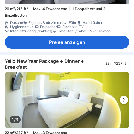
20 m²/215 ft²
Max. 4 Erwachsene
1 Doppelbett und 2
Einzelbetten
Dusche
Eigenes Badezimmer
Föhn
Handtücher
Hygieneartikel
Fernseher
Flachbild-TV
Internetzugang (drahtlos)
Satelliten-/Kabel-TV
Telefon
Preise anzeigen
Yello New Year Package + Dinner +
22 m²/237 ft²
Breakfast
1/3
22 m²/237 ft²
Max. 3 Erwachsene