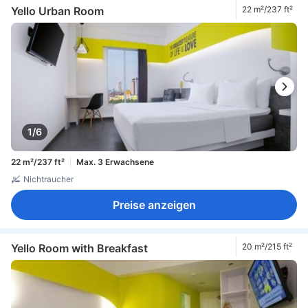
Yello Urban Room
22 m²/237 ft²
1/6
22 m²/237 ft²
Max. 3 Erwachsene
Nichtraucher
Preise anzeigen
Yello Room with Breakfast
20 m²/215 ft²