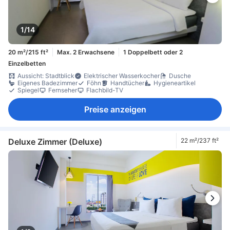
1/14
20 m²/215 ft²
Max. 2 Erwachsene
1 Doppelbett oder 2
Einzelbetten
Aussicht: Stadtblick
Elektrischer Wasserkocher
Dusche
Eigenes Badezimmer
Föhn
Handtücher
Hygieneartikel
Spiegel
Fernseher
Flachbild-TV
Preise anzeigen
Deluxe Zimmer (Deluxe)
22 m²/237 ft²