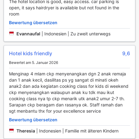
The hotel location is good, easy access. car parking is
Ihre Reise konzentrieren können. Der ausgewiesene
open, it says hairdryer is available but not found in the
Raucherbereich sorgt dafür, dass auch Raucher ihren Platz
room
finden, ohne andere Gäste zu stören.
Bewertung übersetzen
Transportmöglichkeiten im YELLO Hotel Jemursari
Evannaufal
|
Indonesien | Zu zweit unterwegs
Das YELLO Hotel Jemursari bietet seinen Gästen eine
Vielzahl von komfortablen Transportmöglichkeiten, die den
Hotel kids friendly
9,6
Aufenthalt in Surabaya noch angenehmer gestalten. Eine
der herausragenden Dienstleistungen ist der
Bewertet am 5. Januar 2026
Flughafentransfer, der es den Reisenden ermöglicht,
stressfrei vom und zum Flughafen zu gelangen. Dies ist
Menginap 4 mlam ckp menyenangkan dgn 2 anak remaja
besonders vorteilhaft für Gäste, die nach einem langen Flug
dan 1 anak kecil, dasilitas ps yg sangat di minati okeh
eine bequeme und direkte Verbindung zu ihrem Hotel
anak2 dan ada kegiatan cooking class for kids di weekend
wünschen.
ckp menyenangkan walaupun anak ku tdk mau ikut
Zusätzlich bietet das Hotel einen erstklassigen Valet-
cooking class nya tp ckp menarik utk anak2 umur 2-7 th.
Parking-Service, der den Gästen das Parken abnimmt und
Sarapan ckp beragam dan rasanya ok. Staff ramah dan
ihnen mehr Zeit für die Erholung lässt. Für diejenigen, die
sgt menbantu thx for your excellence service
mit dem eigenen Fahrzeug anreisen, stehen kostenlose
Bewertung übersetzen
Parkplätze direkt vor Ort zur Verfügung, was eine
großartige Möglichkeit ist, um die Stadt zu erkunden, ohne
Theresia
|
Indonesien | Familie mit älteren Kindern
sich um Parkgebühren kümmern zu müssen. Darüber