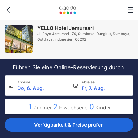
YELLO Hotel Jemursari
Jl. Raya Jemursari 176, Surabaya, Rungkut, Surabaya,
Ost Java, Indonesien, 60292
Führen Sie eine Online-Reservierung durch
Anreise
Abreise
Do, 6. Aug.
Fr, 7. Aug.
1
2
0
Zimmer
Erwachsene
Kinder
Verfügbarkeit & Preise prüfen