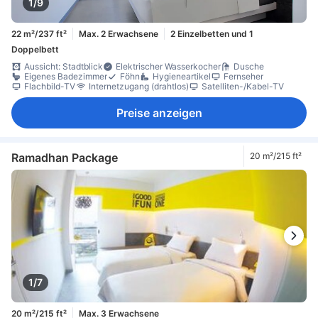
1/9
22 m²/237 ft²
Max. 2 Erwachsene
2 Einzelbetten und 1
Doppelbett
Aussicht: Stadtblick
Elektrischer Wasserkocher
Dusche
Eigenes Badezimmer
Föhn
Hygieneartikel
Fernseher
Flachbild-TV
Internetzugang (drahtlos)
Satelliten-/Kabel-TV
Preise anzeigen
Ramadhan Package
20 m²/215 ft²
1/7
20 m²/215 ft²
Max. 3 Erwachsene